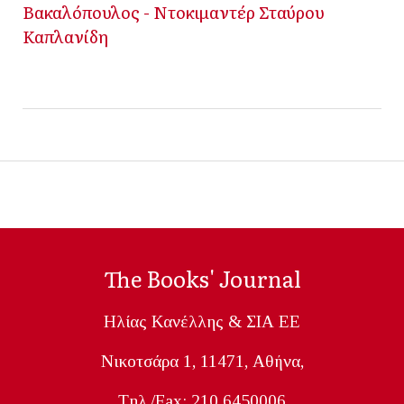
Βακαλόπουλος - Ντοκιμαντέρ Σταύρου
Καπλανίδη
The Books' Journal
Ηλίας Κανέλλης & ΣΙΑ ΕΕ
Nικοτσάρα 1, 11471, Aθήνα,
Tηλ./Fax: 210 6450006