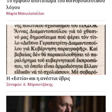
Το έμφυλο αποτύπωμα του κοινοβουλευτικού
λόγου
Μαρία Μανωλοπούλου
Η «Εστία» και η ανέστια ύβρις
Ξενοφών Α. Μπρουντζάκης