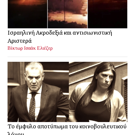
Ισραηλινή Ακροδεξιά και αντισιωνιστική
Αριστερά
Βίκτωρ Ισαάκ Ελιέζερ
Το έμφυλο αποτύπωμα του κοινοβουλευτικού
λόγου