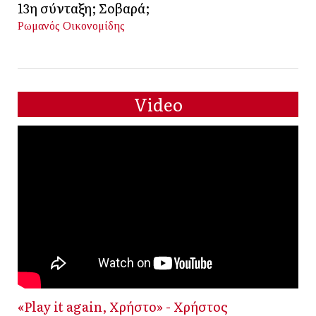
13η σύνταξη; Σοβαρά;
Ρωμανός Οικονομίδης
Video
«Play it again, Χρήστο» - Χρήστος