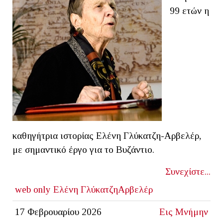
99 ετών η
καθηγήτρια ιστορίας Ελένη Γλύκατζη-Αρβελέρ,
με σημαντικό έργο για το Βυζάντιο.
Συνεχίστε...
web only
Ελένη ΓλύκατζηΑρβελέρ
17 Φεβρουαρίου 2026
Εις Μνήμην