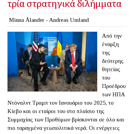
τρία στρατηγικά διλήμματα
Minna Ålander - Andreas Umland
Από την
έναρξη
της
δεύτερης
θητείας
του
Προέδρου
των ΗΠΑ
Ντόναλντ Τραμπ τον Ιανουάριο του 2025, το
Κίεβο και οι εταίροι του στο πλαίσιο της
Συμμαχίας των Προθύμων βρίσκονται σε όλο και
πιο ταραγμένα γεωπολιτικά νερά. Οι ενέργειες