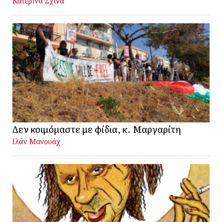
Κατερίνα Σχινά
Δεν κοιμόμαστε με φίδια, κ. Μαργαρίτη
Ιλάν Μανουάχ