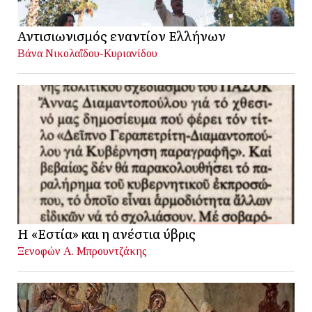
Αντισιωνισμός εναντίον Ελλήνων
Βάνα Νικολαΐδου-Κυριανίδου
Η «Εστία» και η ανέστια ύβρις
Ξενοφών Α. Μπρουντζάκης