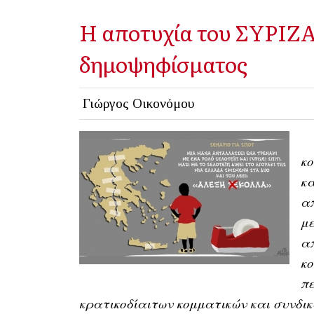
H αποτυχία του ΣΥΡΙΖΑ 
δημοψηφίσματος
Γιώργος Οικονόμου
κο
κα
απ
με
απ
κο
πε
κρατικοδίαιτων κομματικών και συνδικ