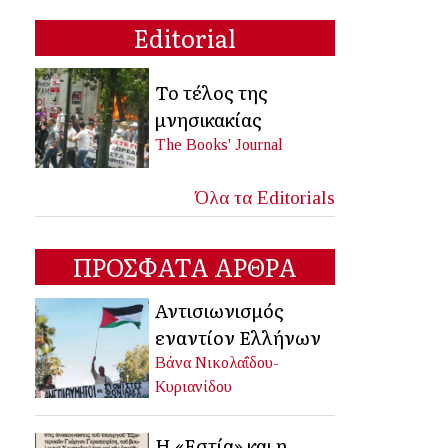
Editorial
Το τέλος της
μνησικακίας
The Books' Journal
Όλα τα Editorials
ΠΡΟΣΦΑΤΑ ΑΡΘΡΑ
Αντισιωνισμός
εναντίον Ελλήνων
Βάνα Νικολαΐδου-
Κυριανίδου
Η «Εστία» και η