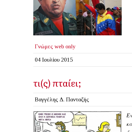
Γνώμες
web only
04 Ιουλίου 2015
τι(ς) πταίει;
Βαγγέλης Δ. Πανταζής
Εν
κα