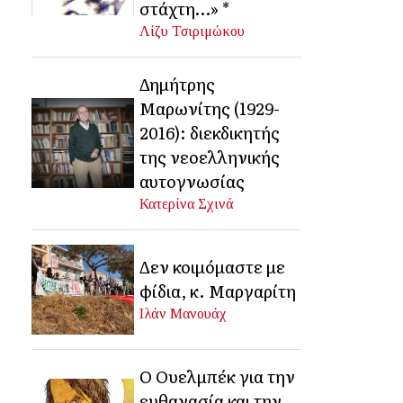
στάχτη…» *
Λίζυ Τσιριμώκου
Δημήτρης
Μαρωνίτης (1929-
2016): διεκδικητής
της νεοελληνικής
αυτογνωσίας
Κατερίνα Σχινά
Δεν κοιμόμαστε με
φίδια, κ. Μαργαρίτη
Ιλάν Μανουάχ
Ο Ουελμπέκ για την
ευθανασία και την