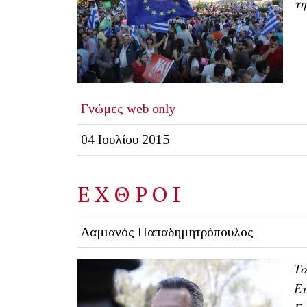
τη
Γνώμες
web only
04 Ιουλίου 2015
Ε Χ Θ Ρ Ο Ι
Δαμιανός Παπαδημητρόπουλος
Το
Ευ