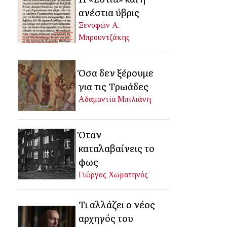
ανέστια ύβρις
Ξενοφών Α.
Μπρουντζάκης
Όσα δεν ξέρουμε
για τις Τρωάδες
Αδαμαντία Μπιλιάνη
Όταν
καταλαβαίνεις το
φως
Γιώργος Χωματηνός
Τι αλλάζει ο νέος
αρχηγός του