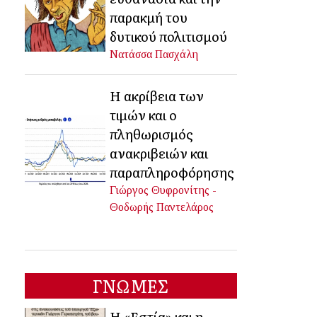
παρακμή του
δυτικού πολιτισμού
Νατάσσα Πασχάλη
Η ακρίβεια των
τιμών και ο
πληθωρισμός
ανακριβειών και
παραπληροφόρησης
Γιώργος Θυφρονίτης -
Θοδωρής Παντελάρος
ΓΝΩΜΕΣ
Η «Εστία» και η