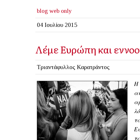
blog
web only
04 Ιουλίου 2015
Λέμε Ευρώπη και εννοο
Τριαντάφυλλος Καρατράντος
Η 
αυ
αμ
λό
τα
Ευ
τρ