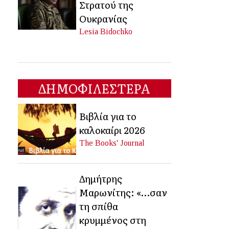
Στρατού της
Ουκρανίας
Lesia Bidochko
ΔΗΜΟΦΙΛΕΣΤΕΡΑ
Βιβλία για το
καλοκαίρι 2026
The Books' Journal
Δημήτρης
Μαρωνίτης: «…σαν
τη σπίθα
κρυμμένος στη