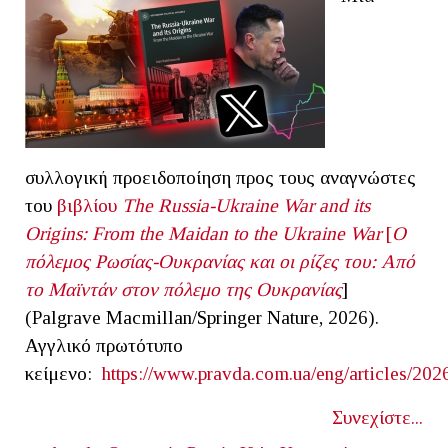
συλλογική προειδοποίηση προς τους αναγνώστες
του
βιβλίου
The
Russia
-
Ukraine
War
and
its
Origins
:
From
the
Maidan
to
the
Ukraine
War
[
Ο
πόλεμος Ρωσίας-Ουκρανίας και οι ρίζες του: Από
το Μαϊντάν στον πόλεμο της Ουκρανίας
]
(Palgrave Macmillan/Springer Nature, 2026).
Αγγλικό πρωτότυπο
κείμενο:
https://www.pravda.com.ua/eng/articles/20
Συνεχίστε...