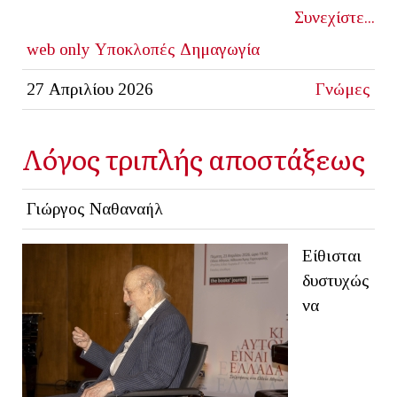
Συνεχίστε...
web only
Υποκλοπές
Δημαγωγία
27 Απριλίου 2026
Γνώμες
Λόγος τριπλής αποστάξεως
Γιώργος Ναθαναήλ
Είθισται
δυστυχώς
να