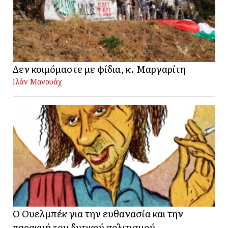
Δεν κοιμόμαστε με φίδια, κ. Μαργαρίτη
Ιλάν Μανουάχ
Ο Ουελμπέκ για την ευθανασία και την
παρακμή του δυτικού πολιτισμού