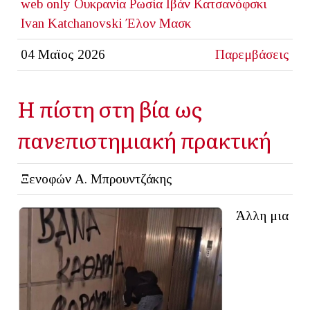
web only
Ουκρανία
Ρωσία
Ιβάν Κατσανόφσκι
Ivan Katchanovski
Έλον Μασκ
04 Μαϊος 2026
Παρεμβάσεις
Η πίστη στη βία ως
πανεπιστημιακή πρακτική
Ξενοφών Α. Μπρουντζάκης
Άλλη μια