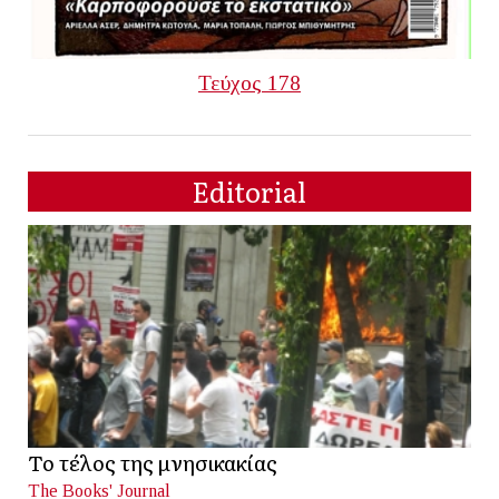
Τεύχος 178
Editorial
Το τέλος της μνησικακίας
The Books' Journal