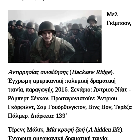
Μελ
Γκίμπσον,
Αντιρρησίας συνείδησης
(
Hacksaw Ridge
).
Έγχρωμη αμερικανική πολεμική δραματική
ταινία, παραγωγής 2016. Σενάριο: Άντριου Νάιτ -
Ρόμπερτ Σένκαν. Πρωταγωνιστούν: Άντριου
Γκάρφιλντ, Σαμ Γουόρθινγκτον, Βινς Βον, Τερέζα
Πάλμερ. Διάρκεια: 139΄
Τέρενς Μάλικ,
Μία κρυφή ζωή
(
A
hidden
life
).
Έγχρωμη αμερικανική δραματική ταινία,