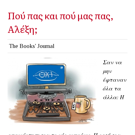
Πού πας και πού μας πας,
Αλέξη;
The Books' Journal
Σαν να
μην
έφταναν
όλα τα
άλλα: Η
αγανάκτηση για το νέο μνημόνιο. Η οργή για