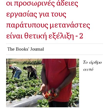
οι προσωρινές άδειες
εργασίας για τους
παράτυπους μετανάστες
είναι θετική εξέλιξη - 2
The Books' Journal
Το άρθρο
αυτό