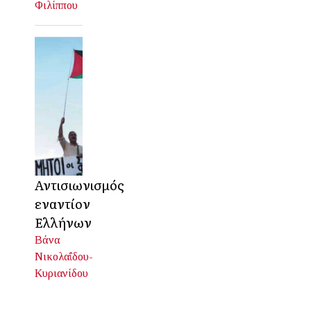
Φιλίππου
Αντισιωνισμός
εναντίον
Ελλήνων
Βάνα
Νικολαΐδου-
Κυριανίδου