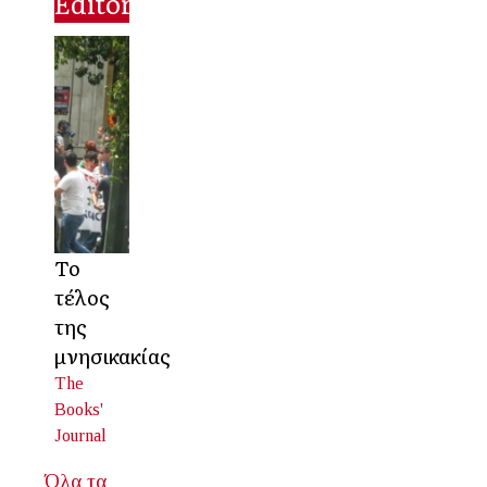
Editorial
Το
τέλος
της
μνησικακίας
The
Books'
Journal
Όλα τα