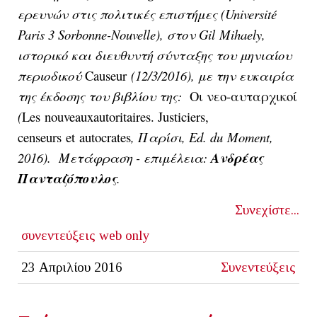
ερευνών στις πολιτικές επιστήμες (
Universit
é
Paris
3
Sorbonne
-
Nouvelle
), στον
Gil
Mihaely
,
ιστορικό και διευθυντή σύνταξης του μηνιαίου
περιοδικού
Causeur
(12/3/2016), με την ευκαιρία
της έκδοσης του βιβλίου της:
Οι νεο-αυταρχικοί
(
Les
nouveaux
autoritaires
.
Justiciers
,
censeurs
et
autocrates
, Παρίσι,
Ed
.
du
Moment
,
2016). Μετάφραση - επιμέλεια:
Ανδρέας
Πανταζόπουλος
.
Συνεχίστε...
συνεντεύξεις
web only
23 Απριλίου 2016
Συνεντεύξεις