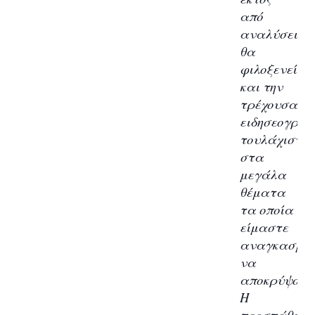
από
αναλύσεις,
θα
φιλοξενεί
και την
τρέχουσα
ειδησεογραφ
τουλάχιστον
στα
μεγάλα
θέματα
τα οποία
είμαστε
αναγκασμέν
να
αποκρύψουμ
Η
προσπάθεια