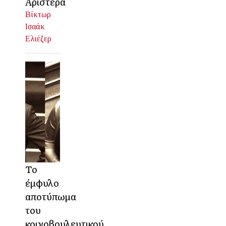
Αριστερά
Βίκτωρ
Ισαάκ
Ελιέζερ
Το
έμφυλο
αποτύπωμα
του
κοινοβουλευτικού