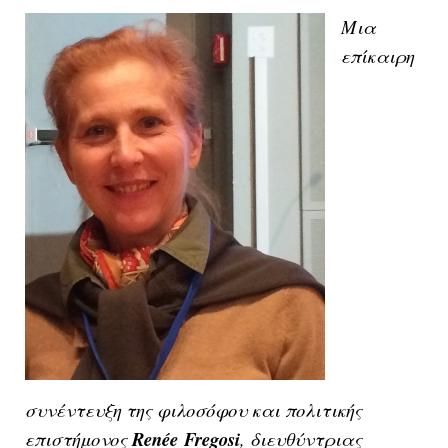
Μια
επίκαιρη
συνέντευξη της φιλοσόφου και πολιτικής
επιστήμονος
Ren
é
e
Fregosi
, διευθύντριας