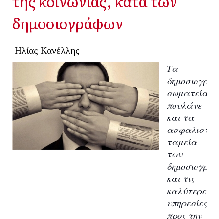
της κοινωνίας, κατά των
δημοσιογράφων
Ηλίας Κανέλλης
Τα
δημοσιογρα
σωματεία
πουλάνε
και τα
ασφαλιστικ
ταμεία
των
δημοσιογρά
και τις
καλύτερες
υπηρεσίες
προς την