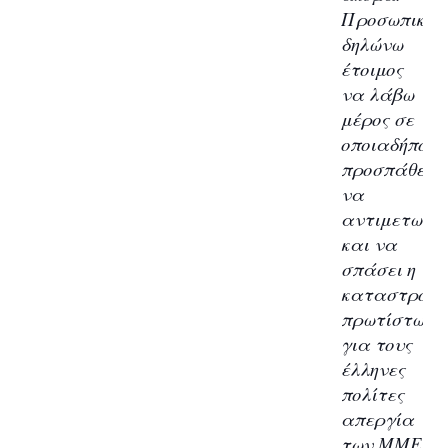
Προσωπικώς
δηλώνω
έτοιμος
να λάβω
μέρος σε
οποιαδήποτε
προσπάθεια
να
αντιμετωπισ
και να
σπάσει η
καταστροφι
πρωτίστως
για τους
έλληνες
πολίτες
απεργία
των ΜΜΕ