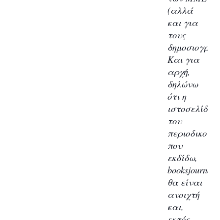
(αλλά
και για
τους
δημοσιογράφ
Και για
αρχή,
δηλώνω
ότι η
ιστοσελίδα
του
περιοδικού
που
εκδίδω,
booksjournal.g
θα είναι
ανοιχτή
και,
εκτός