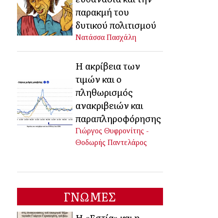
παρακμή του
δυτικού πολιτισμού
Νατάσσα Πασχάλη
Η ακρίβεια των
τιμών και ο
πληθωρισμός
ανακριβειών και
παραπληροφόρησης
Γιώργος Θυφρονίτης -
Θοδωρής Παντελάρος
ΓΝΩΜΕΣ
Η «Εστία» και η