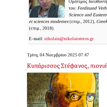
Ομότιμος διευθυντή
του:
Ferdinand Verbi
Science and Easter
et sciences modernes
(επιμ., 2012),
Greek
(επιμ., 2018).
E-mail:
nikolais@nikolaioteros.gr
Τρίτη, 04 Νοεμβρίου 2025 07:47
Κυπάρισσος Στέφανος, πιονι