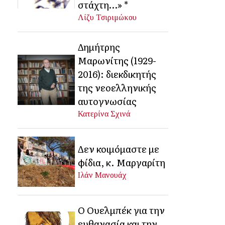
στάχτη…» *
Λίζυ Τσιριμώκου
Δημήτρης
Μαρωνίτης (1929-
2016): διεκδικητής
της νεοελληνικής
αυτογνωσίας
Κατερίνα Σχινά
Δεν κοιμόμαστε με
φίδια, κ. Μαργαρίτη
Ιλάν Μανουάχ
Ο Ουελμπέκ για την
ευθανασία και την