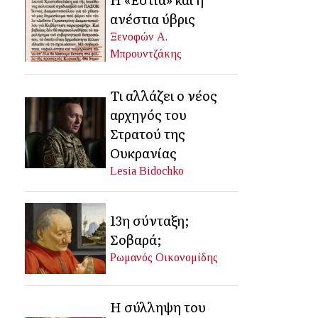
ανέστια ύβρις
Ξενοφών Α.
Μπρουντζάκης
Τι αλλάζει ο νέος
αρχηγός του
Στρατού της
Ουκρανίας
Lesia Bidochko
13η σύνταξη;
Σοβαρά;
Ρωμανός Οικονομίδης
Η σύλληψη του