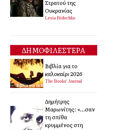
Στρατού της
Ουκρανίας
Lesia Bidochko
ΔΗΜΟΦΙΛΕΣΤΕΡΑ
Βιβλία για το
καλοκαίρι 2026
The Books' Journal
Δημήτρης
Μαρωνίτης: «…σαν
τη σπίθα
κρυμμένος στη