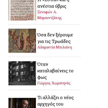
ανέστια ύβρις
Ξενοφών Α.
Μπρουντζάκης
Όσα δεν ξέρουμε
για τις Τρωάδες
Αδαμαντία Μπιλιάνη
Όταν
καταλαβαίνεις το
φως
Γιώργος Χωματηνός
Τι αλλάζει ο νέος
αρχηγός του