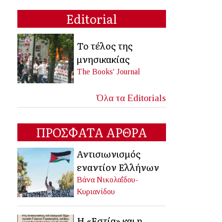
Editorial
Το τέλος της
μνησικακίας
The Books' Journal
Όλα τα Editorials
ΠΡΟΣΦΑΤΑ ΑΡΘΡΑ
Αντισιωνισμός
εναντίον Ελλήνων
Βάνα Νικολαΐδου-
Κυριανίδου
Η «Εστία» και η