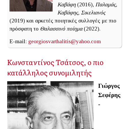
Καβάφη
(2016),
Παλαμάς,
Καβάφης, Σικελιανός
(2019) και αρκετές ποιητικές συλλογές με πιο
πρόσφατη το
Θαλασσινό ποίημα
(2022).
E-mail:
georgiosvarthalitis@yahoo.com
Κωνσταντίνος Τσάτσος, ο πιο
κατάλληλος συνομιλητής
Γιώργος
Σεφέρης
-