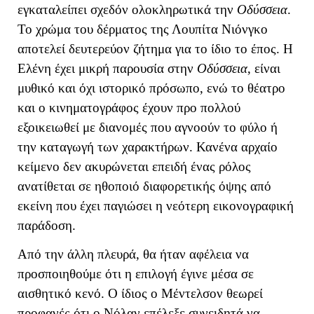
εγκαταλείπει σχεδόν ολοκληρωτικά την
Οδύσσεια
.
Το χρώμα του δέρματος της Λουπίτα Νιόνγκο
αποτελεί δευτερεύον ζήτημα για το ίδιο το έπος. Η
Ελένη έχει μικρή παρουσία στην
Οδύσσεια
, είναι
μυθικό και όχι ιστορικό πρόσωπο, ενώ το θέατρο
και ο κινηματογράφος έχουν προ πολλού
εξοικειωθεί με διανομές που αγνοούν το φύλο ή
την καταγωγή των χαρακτήρων. Κανένα αρχαίο
κείμενο δεν ακυρώνεται επειδή ένας ρόλος
ανατίθεται σε ηθοποιό διαφορετικής όψης από
εκείνη που έχει παγιώσει η νεότερη εικονογραφική
παράδοση.
Από την άλλη πλευρά, θα ήταν αφέλεια να
προσποιηθούμε ότι η επιλογή έγινε μέσα σε
αισθητικό κενό. Ο ίδιος ο Μέντελσον θεωρεί
προφανές ότι ο Νόλαν επέλεξε συνειδητά να