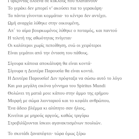
Γυρίζοντας ολοένα σε κύκλους που πλαταίνουν
Το γεράκι δεν μπορεί ν’ ακούσει πια το γερακάρη
·
Τα πάντα γίνονται κομμάτια
·
το κέντρο δεν αντέχει.
Ωμή αναρχία λύθηκε στην οικουμένη,
Απ΄ το αίμα βουρκωμένος λύθηκε ο ποταμός, και παντού
Η τελετή της αθωότητας πνίγεται
·
Οι καλύτεροι χωρίς πεποίθηση, ενώ οι χειρότεροι
Είναι γεμάτοι από την ένταση του πάθους.
Σίγουρα κάποια αποκάλυψη θα είναι κοντά
·
Σίγουρα η Δευτέρα Παρουσία θα είναι κοντά.
Η Δευτέρα Παρουσία! Δεν πρόφταξα να σώσω αυτό το λόγο
Και μια μεγάλη εικόνα γέννημα του Spiritus Mundi
Θολώνει τη ματιά μου: κάπου στην άμμο της ερήμου
Μορφή με σώμα λιονταριού και το κεφάλι ανθρώπου,
Ένα άδειο βλέμμα κι αλύπητο σαν ήλιος,
Κινείται με μηρούς αργούς, καθώς τριγύρω
Στροβιλίζουνται ίσκιοι αγανακτισμένων πουλιών.
Το σκοτάδι ξαναπέφτει
·
τώρα όμως ξέρω