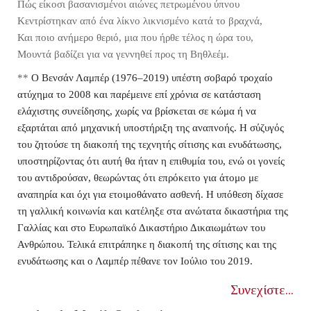
Πώς είκοσι βασανισμένοι αιώνες πετρωμένου ύπνου
Κεντρίστηκαν από ένα λίκνο λικνισμένο κατά το βραχνά,
Και ποιο ανήμερο θεριό, μια που ήρθε τέλος η ώρα του,
Μουντά βαδίζει για να γεννηθεί προς τη Βηθλεέμ.
**
Ο Βενσάν Λαμπέρ (1976–2019) υπέστη σοβαρό τροχαίο
ατύχημα το 2008 και παρέμεινε επί χρόνια σε κατάσταση
ελάχιστης συνείδησης, χωρίς να βρίσκεται σε κώμα ή να
εξαρτάται από μηχανική υποστήριξη της αναπνοής. Η σύζυγός
του ζητούσε τη διακοπή της τεχνητής σίτισης και ενυδάτωσης,
υποστηρίζοντας ότι αυτή θα ήταν η επιθυμία του, ενώ οι γονείς
του αντιδρούσαν, θεωρώντας ότι επρόκειτο για άτομο με
αναπηρία και όχι για ετοιμοθάνατο ασθενή. Η υπόθεση δίχασε
τη γαλλική κοινωνία και κατέληξε στα ανώτατα δικαστήρια της
Γαλλίας και στο Ευρωπαϊκό Δικαστήριο Δικαιωμάτων του
Ανθρώπου. Τελικά επιτράπηκε η διακοπή της σίτισης και της
ενυδάτωσης και ο Λαμπέρ πέθανε τον Ιούλιο του 2019.
Συνεχίστε...