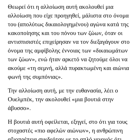
Θεωρεί ότι η αλλοίωση αυτή ακολουθεί μ
ια
αλλοίωση
που
είχε
προηγηθεί, μάλιστα
στο όνομα
του
(
απολύτως δικαιολογημένου
)
αγώνα κατά της
κακοποίησης και του πόνου των ζώων
,
όταν οι
αντισπισιστές επιχείρησαν να τον διεξαγάγουν στο
όνομα της αμφίβολης έννοιας των «δικαιωμάτων
των ζώων», ενώ
ήταν αρκετό να ζητούμε όλοι να
ακούμε «
τη σεμνή, αλλά πυρακτωμένη και αιώνια
φωνή της συμπόνιας
»
.
Την αλλοίωση αυτή, με την ευθανασία, λέει ο
Ουελμπέκ, την ακολουθεί «
μια βουτιά στην
άβυσσο
»
.
Η βουτιά αυτή οφείλεται, εξηγεί, στο ότι για τους
στοχαστές «πιο αφελών αιώνων», η ανθρώπινη
αξιοπρέπεια συνδεόταν με το απλό γεγονός ότι