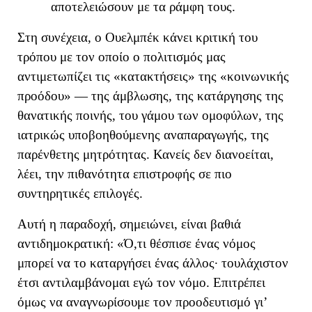
αποτελειώσουν με τα ράμφη τους.
Στη συνέχεια, ο Ουελμπέκ κάνει κριτική του
τρόπου με τον οποίο ο πολιτισμός μας
αντιμετωπίζει τις «κατακτήσεις» της
«κοινωνική
ς
π
ροόδου
» —
της
άμβλωση
ς
,
της
κατάργηση
ς
της
θανατικής ποινής,
του
γάμο
υ
των ομοφύλων,
της
ιατρικώς υποβοηθούμενη
ς
αναπαραγωγή
ς
,
της
παρένθετη
ς
μητρότητα
ς. Κανείς δεν διανοείται,
λέει, την πιθανότητα επιστροφής σε πιο
συντηρητικές επιλογές.
Αυτή η παραδοχή
, σημειώνει,
είναι βαθιά
αντιδημοκρατική
:
«
Ό,τι θέσπισε ένας νόμος
μπορεί να το καταργήσει ένας άλλος· τουλάχιστον
έτσι αντιλαμβάνομαι εγώ τον νόμο. Επιτρέπει
όμως να αναγνωρίσουμε τον προοδευτισμό γι’