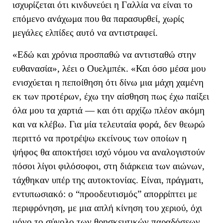
ισχυρίζεται ότι
κινδυνεύει
η Γαλλία
να είναι το
επόμενο ανάχωμα που θα παρασυρθε
ί, χωρίς
μεγάλες ελπίδες αυτό να αντιστραφεί
.
«
Εδώ και χρόνια προσπαθώ να αντισταθώ στην
ευθανασία
», λέει ο Ουελμπέκ
.
«
Και όσο μέσα μου
ενισχύεται η πεποίθηση ότι δίνω μια μάχη χαμένη
εκ των προτέρων, έχω την αίσθηση πως έχω παίξει
όλα μου τα χαρτιά — και ότι αρχίζω πλέον ακόμη
και να κλέβω.
Για μία τελευταία φορά, δεν θεωρώ
περιττό να προτρέψω εκείνους των οποίων η
ψήφος θα αποκτήσει ισχύ νόμου να αναλογιστούν
πόσοι λίγοι φιλόσοφοι, στη διάρκεια των αιώνων,
τάχθηκαν υπέρ της αυτοκτονίας. Είναι, πράγματι,
εντυπωσιακό: ο
“
προοδευτισμός
”
απορρίπτει με
περιφρόνηση, με μια απλή κίνηση του χεριού, όχι
μόνο το σύνολο των θρησκευτικών παραδόσεων,