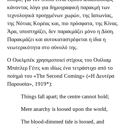
κάνοντας λόγο για δημογραφική παρακμή των
τεχνολογικά προηγμένων χωρών,
τη
ς
Ιαπωνία
ς
,
τη
ς
Νότια
ς
Κορέα
ς
και, πιο πρόσφατα, τη
ς
Κίνα
ς.
Άρα, υποστηρίζει, δεν παρακμάζει
μόνο η Δύση
.
Παρακμάζει και αυτοκαταστρέφεται
η ίδια η
νεωτερικότητα στο σύνολό της.
Ο Ουελμπέκ χρησιμοποιεί στίχους του Ουίλιαμ
Μπάτλερ Γέιτς και ιδίως ένα τετράστιχο από το
ποίημά του «The Second Coming» («Η Δευτέρα
Παρουσία», 1919*):
Things fall apart; the centre cannot hold;
Mere anarchy is loosed upon the world,
The blood-dimmed tide is loosed, and