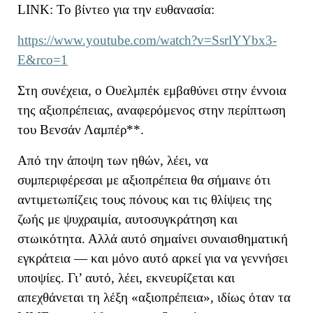
LINK
: Το βίντεο για την ευθανασία:
https://www.youtube.com/watch?v=SsrlYYbx3-
E&rco=1
Στη συνέχεια, ο Ουελμπέκ εμβαθύνει στην
έννοια
της αξιοπρέπειας
, αναφερόμενος στην περίπτωση
του Βενσάν Λαμπέρ**.
Από την άποψη των ηθών, λέει,
να
συμπεριφέρε
σ
αι με αξιοπρέπεια θα σήμαινε ότι
αντιμετωπίζει
ς
τους πόνους και τις θλίψεις της
ζωής με ψυχραιμία, αυτοσυγκράτηση και
στωικότητα.
Αλλά αυτό σημαίνει
συναισθηματική
εγκράτεια — και μόνο αυτό αρκεί για να γεννήσει
υποψίες.
Γι’ αυτό, λέει, εκνευρίζεται και
απεχθάνεται τη λέξη «αξιοπρέπεια», ιδίως όταν τα