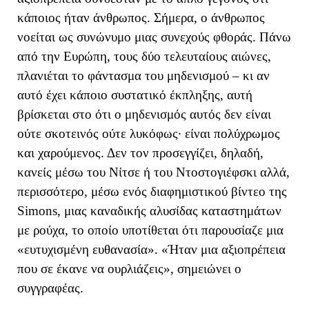
κάποιος ήταν άνθρωπος. Σήμερα, ο άνθρωπος
νοείται ως συνώνυμο μιας συνεχούς φθοράς. Πάνω
από την Ευρώπη, τους δύο τελευταίους αιώνες,
πλανιέται
το φάντασμα του μηδενισμού
– κι αν
αυτό έχει κάποιο συστατικό έκπληξης, αυτή
βρίσκεται στο ότι ο μηδενισμός αυτός δεν
είναι
ούτε σκοτεινός ούτε λυκόφως· είναι πολύχρωμος
και χαρούμενος.
Δεν τον προσεγγίζει, δηλαδή,
κανείς μέσω του Νίτσε ή του
Ντοστογιέφσκι
αλλά,
περισσότερο, μέσω ενός
διαφημιστικ
ού
βίντεο της
Simons
,
μιας καναδικής αλυσίδας καταστημάτων
με ρούχα,
το οποίο υποτίθεται ότι παρουσίαζε μια
«ευτυχισμένη ευθανασία».
«
Ήταν μια αξιοπρέπεια
που σε έκανε να ουρλιάζεις
», σημειώνει ο
συγγραφέας
.