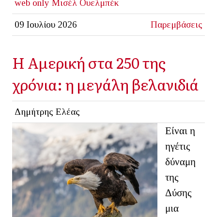
web only
Μισέλ Ουελμπέκ
09 Ιουλίου 2026
Παρεμβάσεις
Η Αμερική στα 250 της
χρόνια: η μεγάλη βελανιδιά
Δημήτρης Ελέας
Είναι η
ηγέτις
δύναμη
της
Δύσης
μια