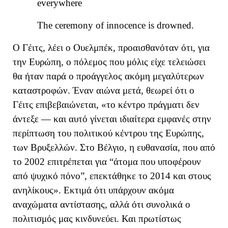
everywhere
The ceremony of innocence is drowned.
Ο Γέιτς, λέει ο Ουελμπέκ,
προαισθαν
όταν
ότι, για
την Ευρώπη, ο πόλεμος που μόλις είχε τελειώσει
θα ήταν παρά ο προάγγελος ακόμη μεγαλύτερων
καταστροφών.
Έναν αιώνα μετά
, θεωρεί ότι ο
Γέιτς επιβεβαιώνεται
,
«
το κέντρο πράγματι δεν
άντεξε — και αυτό γίνεται ιδιαίτερα εμφανές στην
περίπτωση του πολιτικού κέντρου της Ευρώπης,
των Βρυξελλών. Στο Βέλγιο, η ευθανασία, που από
το 2002 επιτρέπεται για
“
άτομα που υποφέρουν
από ψυχικό πόνο
”
, επεκτάθηκε το 2014 και στους
ανηλίκους
»
.
Εκτιμά ότι υπάρχουν ακόμα
αναχώματα
αντίστασης, αλλά ότι συνολικά ο
πολιτισμός μας κινδυνεύει. Και πρωτίστως