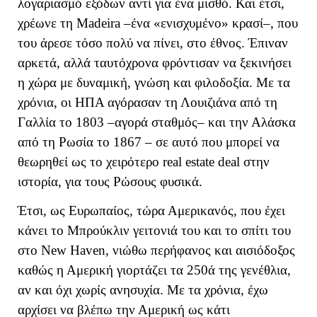
λογαριασμό εξόδων αντί για ένα μισθό. Και έτσι,
χρέωνε τη Madeira –ένα «ενισχυμένο» κρασί–, που
του άρεσε τόσο πολύ να πίνει, στο έθνος. Έπιναν
αρκετά, αλλά ταυτόχρονα φρόντισαν να ξεκινήσει
η χώρα με δυναμική, γνώση και φιλοδοξία. Με τα
χρόνια, οι ΗΠΑ αγόρασαν τη Λουιζιάνα από τη
Γαλλία το 1803 –αγορά σταθμός– και την Αλάσκα
από τη Ρωσία το 1867 – σε αυτό που μπορεί να
θεωρηθεί ως το χειρότερο real estate deal στην
ιστορία, για τους Ρώσους φυσικά.
Έτσι, ως Ευρωπαίος, τώρα Αμερικανός, που έχει
κάνει το Μπρούκλιν γειτονιά του και το σπίτι του
στο New Haven, νιώθω περήφανος και αισιόδοξος
καθώς η Αμερική γιορτάζει τα 250ά της γενέθλια,
αν και όχι χωρίς ανησυχία. Με τα χρόνια, έχω
αρχίσει να βλέπω την Αμερική ως κάτι