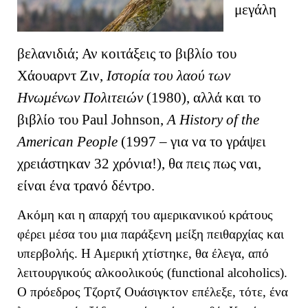
μεγάλη
βελανιδιά; Αν κοιτάξεις το βιβλίο του
Χάουαρντ Ζιν,
Ιστορία του λαού των
Ηνωμένων Πολιτειών
(1980), αλλά και το
βιβλίο του Paul Johnson,
A History of the
American People
(1997 – για να το γράψει
χρειάστηκαν 32 χρόνια!), θα πεις πως ναι,
είναι ένα τρανό δέντρο.
Ακόμη και η απαρχή του αμερικανικού κράτους
φέρει μέσα του μια παράξενη μείξη πειθαρχίας και
υπερβολής. Η Αμερική χτίστηκε, θα έλεγα, από
λειτουργικούς αλκοολικούς (functional alcoholics).
Ο πρόεδρος Τζορτζ Ουάσιγκτον επέλεξε, τότε, ένα