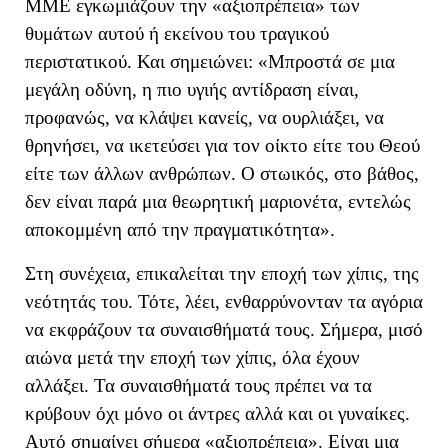
ΜΜΕ εγκωμιάζουν
την «αξιοπρέπεια» των
θυμάτων αυτού ή εκείνου του τραγικού
περιστατικού
. Και σημειώνει: «
Μπροστά σε μια
μεγάλη οδύνη, η πιο υγιής αντίδραση είναι,
προφανώς, να κλάψει κανείς, να ουρλιάξει, να
θρηνήσει, να ικετεύσει για τον οίκτο είτε του Θεού
είτε των άλλων ανθρώπων.
Ο στωικός, στο βάθος,
δεν είναι παρά μια θεωρητική μαριονέτα, εντελώς
αποκομμένη από την πραγματικότητα
»
.
Στη συνέχεια, επικαλείται την εποχή των χίπις, της
νεότητάς του. Τότε, λέει, ενθαρρύνονταν τα αγόρια
να εκφράζουν τα συναισθήματά τους. Σήμερα, μ
ισό
αιώνα μετά την εποχή των χίπις, όλα έχουν
αλλάξει.
Τα συναισθήματά τους πρέπει να τα
κρύβουν όχι μόνο οι άντρες αλλά και οι
γυναίκες.
Αυτό σημαίνει σήμερα «αξιοπρέπεια». Είναι μια