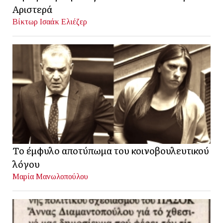
Αριστερά
Βίκτωρ Ισαάκ Ελιέζερ
Το έμφυλο αποτύπωμα του κοινοβουλευτικού
λόγου
Μαρία Μανωλοπούλου