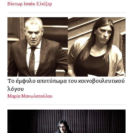
Βίκτωρ Ισαάκ Ελιέζερ
Το έμφυλο αποτύπωμα του κοινοβουλευτικού
λόγου
Μαρία Μανωλοπούλου