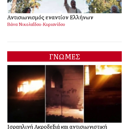
Αντισιωνισμός εναντίον Ελλήνων
Βάνα Νικολαΐδου-Κυριανίδου
ΓΝΩΜΕΣ
Ισραηλινή Ακροδεξιά και αντισιωνιστική