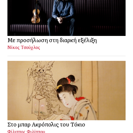
Με προσήλωση στη διαρκή εξέλιξη
Νίκος Τσούχλος
Στο μπαρ Ακρόπολις του Τόκιο
Φίλιππος Φιλίππου