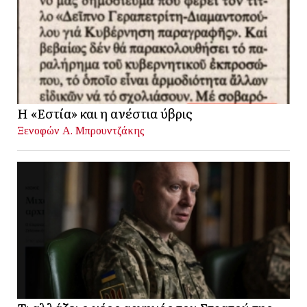
Η «Εστία» και η ανέστια ύβρις
Ξενοφών Α. Μπρουντζάκης