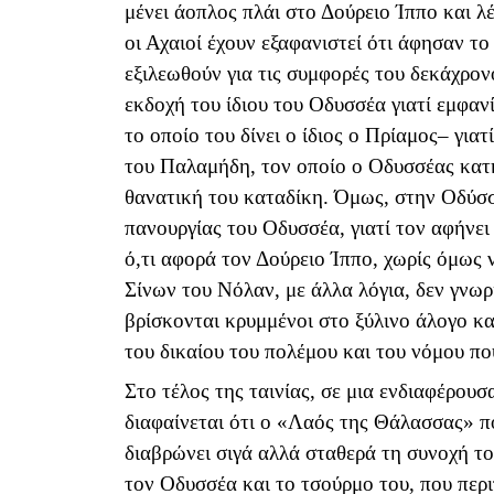
μένει άοπλος πλάι στο Δούρειο Ίππο και λ
οι Αχαιοί έχουν εξαφανιστεί ότι άφησαν τ
εξιλεωθούν για τις συμφορές του δεκάχρον
εκδοχή του ίδιου του Οδυσσέα γιατί εμφαν
το οποίο του δίνει ο ίδιος ο Πρίαμος– γι
του Παλαμήδη, τον οποίο ο Οδυσσέας κατ
θανατική του καταδίκη. Όμως, στην Οδύσσ
πανουργίας του Οδυσσέα, γιατί τον αφήνει
ό,τι αφορά τον Δούρειο Ίππο, χωρίς όμως 
Σίνων του Νόλαν, με άλλα λόγια, δεν γνωρ
βρίσκονται κρυμμένοι στο ξύλινο άλογο κ
του δικαίου του πολέμου και του νόμου που
Στο τέλος της ταινίας, σε μια ενδιαφέρο
διαφαίνεται ότι ο «Λαός της Θάλασσας» π
διαβρώνει σιγά αλλά σταθερά τη συνοχή το
τον Οδυσσέα και το τσούρμο του, που πε