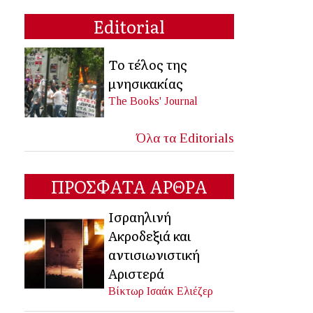
Editorial
Το τέλος της
μνησικακίας
The Books' Journal
Όλα τα Editorials
ΠΡΟΣΦΑΤΑ ΑΡΘΡΑ
Ισραηλινή
Ακροδεξιά και
αντισιωνιστική
Αριστερά
Βίκτωρ Ισαάκ Ελιέζερ