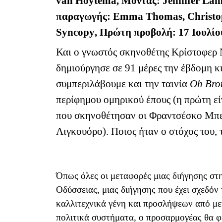
van Hoytema,
Μοντάζ
: Jennifer La
παραγωγής
: Emma Thomas, Christo
Syncopy
, Πρώτη προβολή: 17 Ιουλίο
Και ο γνωστός σκηνοθέτης Κρίστοφερ 
δημιούργησε σε 91 μέρες την έβδομη κ
συμπεριλάβουμε και την ταινία
Oh
Bro
περίφημου ομηρικού έπους (η πρώτη εί
που σκηνοθέτησαν οι Φραντσέσκο Μπερ
Λιγκουόρο). Ποιος ήταν ο στόχος του, τ
Όπως όλες οι μεταφορές μιας διήγησης στ
Οδύσσειας, μιας διήγησης που έχει σχεδόν
καλλιτεχνικά γένη και προσλήψεων από με
πολιτικά συστήματα, ο προσαρμογέας θα φέ