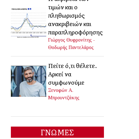
τιμών και ο
πληθωρισμός
ανακριβειών και
παραπληροφόρησης
Γιώργος Θυφρονίτης -
Θοδωρής Παντελάρος
Πείτε ό,τι θέλετε.
Αρκεί να
συμφωνούμε
Ξενοφών Α.
Μπρουντζάκης
ΓΝΩΜΕΣ