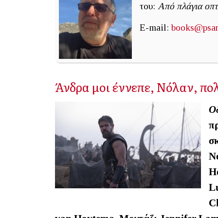
του:
Από πλάγια οπτ
E-mail:
books@psarr
Άνδρα μοι έννεπε, Νόλαν, π
Ο
π
σ
N
H
L
C