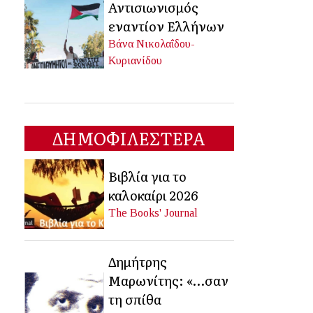
Αντισιωνισμός
εναντίον Ελλήνων
Βάνα Νικολαΐδου-
Κυριανίδου
ΔΗΜΟΦΙΛΕΣΤΕΡΑ
Βιβλία για το
καλοκαίρι 2026
The Books' Journal
Δημήτρης
Μαρωνίτης: «…σαν
τη σπίθα