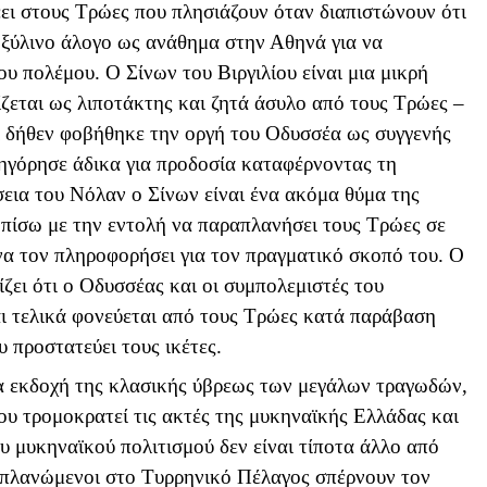
έει στους Τρώες που πλησιάζουν όταν διαπιστώνουν ότι
ο ξύλινο άλογο ως ανάθημα στην Αθηνά για να
ου πολέμου. Ο Σίνων του Βιργιλίου είναι μια μικρή
ίζεται ως λιποτάκτης και ζητά άσυλο από τους Τρώες –
ατί δήθεν φοβήθηκε την οργή του Οδυσσέα ως συγγενής
ηγόρησε άδικα για προδοσία καταφέρνοντας τη
εια του Νόλαν ο Σίνων είναι ένα ακόμα θύμα της
 πίσω με την εντολή να παραπλανήσει τους Τρώες σε
να τον πληροφορήσει για τον πραγματικό σκοπό του. Ο
ίζει ότι ο Οδυσσέας και οι συμπολεμιστές του
αι τελικά φονεύεται από τους Τρώες κατά παράβαση
 προστατεύει τους ικέτες.
υσα εκδοχή της κλασικής ύβρεως των μεγάλων τραγωδών,
ου τρομοκρατεί τις ακτές της μυκηναϊκής Ελλάδας και
υ μυκηναϊκού πολιτισμού δεν είναι τίποτα άλλο από
ριπλανώμενοι στο Τυρρηνικό Πέλαγος σπέρνουν τον