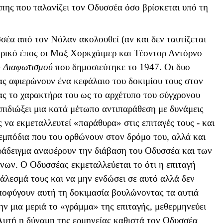
όπης που ταλανίζει τον Οδυσσέα όσο βρίσκεται υπό τη
σέα από τον Νόλαν ακολουθεί (αν και δεν ταυτίζεται
ηρικό έπος οι Μαξ Χορκχάιμερ και Τέοντορ Αντόρνο
υ Διαφωτισμού
που δημοσιεύτηκε το 1947. Οι δυο
ας αφιερώνουν ένα κεφάλαιο του δοκιμίου τους στον
ς το χαρακτήρα του ως το αρχέτυπο του σύγχρονου
πιδιώξει μια κατά μέτωπο αντιπαράθεση με δυνάμεις
ς να εκμεταλλευτεί «παράθυρα» στις επιταγές τους - και
α εμπόδια που του ορθώνουν στον δρόμο του, αλλά και
αράδειγμα αναφέρουν την διάβαση του Οδυσσέα και των
νων. Ο Οδυσσέας εκμεταλλεύεται το ότι η επιταγή
άλεσμά τους και να μην ενδώσει σε αυτό αλλά δεν
αποφύγουν αυτή τη δοκιμασία βουλώνοντας τα αυτιά
ην μια μεριά το «γράμμα» της επιταγής, μεθερμηνεύει
Αυτή η δύναμη της ερμηνείας καθιστά τον Οδυσσέα