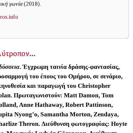
ική γωνία
(2018).
os.info
ολύτροπον…
δύσσεια
. Έγχρωμη ταινία δράσης-φαντασίας,
ροσαρμογή του έπους του Ομήρου, σε σενάριο,
κηνοθεσία και παραγωγή του Christopher
olan. Πρωταγωνιστούν
: Matt Damon, Tom
olland, Anne Hathaway, Robert Pattinson,
upita Nyong’o, Samantha Morton, Zendaya,
harlize Theron.
Διεύθυνση
φωτογραφίας
: Hoyte