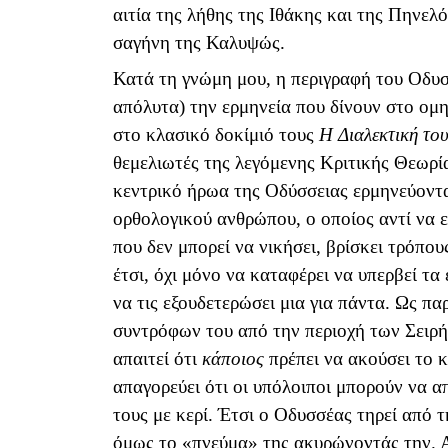
αιτία της λήθης της Ιθάκης και της Πηνελ
σαγήνη της Καλυψώς.
Κατά τη γνώμη μου, η περιγραφή του Οδυσ
απόλυτα) την ερμηνεία που δίνουν στο ομ
στο κλασικό δοκίμιό τους
Η Διαλεκτική το
θεμελιωτές της λεγόμενης Κριτικής Θεωρί
κεντρικό ήρωα της Οδύσσειας ερμηνεύοντα
ορθολογικού ανθρώπου, ο οποίος αντί να ε
που δεν μπορεί να νικήσει, βρίσκει τρόπου
έτσι, όχι μόνο να καταφέρει να υπερβεί τ
να τις εξουδετερώσει μια για πάντα. Ως π
συντρόφων του από την περιοχή των Σειρή
απαιτεί ότι
κάποιος
πρέπει να ακούσει το κ
απαγορεύει ότι οι υπόλοιποι μπορούν να 
τους με κερί. Έτσι ο Οδυσσέας τηρεί από τ
όμως το «πνεύμα» της ακυρώνοντάς την. 