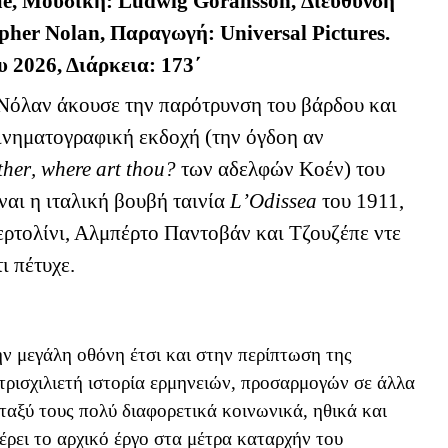
me,
Μουσική
: Ludwig Göransson,
Διεύθυνση
pher Nolan,
Παραγωγή
: Universal Pictures.
υ 2026, Διάρκεια: 173΄
Νόλαν άκουσε την παρότρυνση του βάρδου και
ινηματογραφική εκδοχή (την όγδοη αν
ther
,
where
art
thou
?
των αδελφών Κοέν) του
ναι η ιταλική βουβή ταινία
L
’
Odissea
του 1911,
τολίνι, Αλμπέρτο Παντοβάν και Τζουζέπε ντε
ι πέτυχε.
ην μεγάλη οθόνη έτσι και στην περίπτωση της
 τρισχιλιετή ιστορία ερμηνειών, προσαρμογών σε άλλα
ταξύ τους πολύ διαφορετικά κοινωνικά, ηθικά και
ρει το αρχικό έργο στα μέτρα καταρχήν του