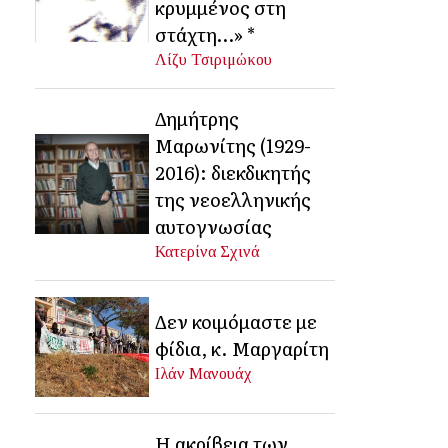
κρυμμένος στη
στάχτη…» *
Λίζυ Τσιριμώκου
Δημήτρης
Μαρωνίτης (1929-
2016): διεκδικητής
της νεοελληνικής
αυτογνωσίας
Κατερίνα Σχινά
Δεν κοιμόμαστε με
φίδια, κ. Μαργαρίτη
Ιλάν Μανουάχ
Η ακρίβεια των