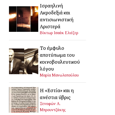
Ισραηλινή
Ακροδεξιά και
αντισιωνιστική
Αριστερά
Βίκτωρ Ισαάκ Ελιέζερ
Το έμφυλο
αποτύπωμα του
κοινοβουλευτικού
λόγου
Μαρία Μανωλοπούλου
Η «Εστία» και η
ανέστια ύβρις
Ξενοφών Α.
Μπρουντζάκης