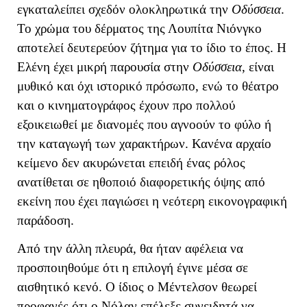
εγκαταλείπει σχεδόν ολοκληρωτικά την
Οδύσσεια
.
Το χρώμα του δέρματος της Λουπίτα Νιόνγκο
αποτελεί δευτερεύον ζήτημα για το ίδιο το έπος. Η
Ελένη έχει μικρή παρουσία στην
Οδύσσεια
, είναι
μυθικό και όχι ιστορικό πρόσωπο, ενώ το θέατρο
και ο κινηματογράφος έχουν προ πολλού
εξοικειωθεί με διανομές που αγνοούν το φύλο ή
την καταγωγή των χαρακτήρων. Κανένα αρχαίο
κείμενο δεν ακυρώνεται επειδή ένας ρόλος
ανατίθεται σε ηθοποιό διαφορετικής όψης από
εκείνη που έχει παγιώσει η νεότερη εικονογραφική
παράδοση.
Από την άλλη πλευρά, θα ήταν αφέλεια να
προσποιηθούμε ότι η επιλογή έγινε μέσα σε
αισθητικό κενό. Ο ίδιος ο Μέντελσον θεωρεί
προφανές ότι ο Νόλαν επέλεξε συνειδητά να