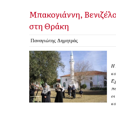
Μπακογιάννη, Βενιζέλος
στη Θράκη
Παναγιώτης Δημητράς
Η 
κα
Έχ
πε
οι
κα