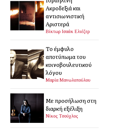
Ακροδεξιά και
αντισιωνιστική
Αριστερά
Βίκτωρ Ισαάκ Ελιέζερ
Το έμφυλο
αποτύπωμα του
κοινοβουλευτικού
λόγου
Μαρία Μανωλοπούλου
Με προσήλωση στη
διαρκή εξέλιξη
Νίκος Τσούχλος