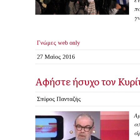
π
γν
Γνώμες
web only
27 Μαϊος 2016
Αφήστε ήσυχο τον Κυρί
Σπύρος Πανταζής
Αμ
απ
άρ