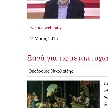
Γνώμες
web only
27 Μαϊος 2016
Ξανά για τις μεταπτυχι
Θεοδόσιος Νικολαΐδης
Το
κό
θέ
δι