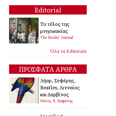
Editorial
Το τέλος της
μνησικακίας
The Books' Journal
Όλα τα Editorials
ΠΡΟΣΦΑΤΑ ΑΡΘΡΑ
Λήαρ, Σεφέρης,
Beatles, Λινναίος
και Δαρβίνος
Θάνος Χ. Καψάλης
Ισραηλινή