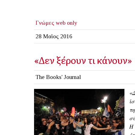
Γνώμες
web only
28 Μαϊος 2016
«Δεν ξέρουν τι κάνουν»
The Books' Journal
«Δ
ίσ
τη
σύ
Η 
έτ