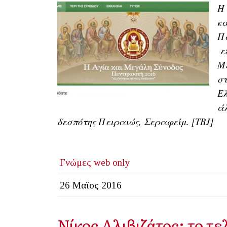
Η 
κα
Πα
ε
Με
στ
Ελ
άλ
δεσπότης Πειραιώς, Σεραφείμ. [TBJ]
Γνώμες
web only
26 Μαϊος 2016
Νίκος Αλιβιζάτος: το τ