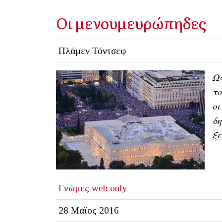
Οι μενουμευρώπηδες
Πλάμεν Τόντσεφ
Ως
το
οι
δη
ξε
Γνώμες
web only
28 Μαϊος 2016