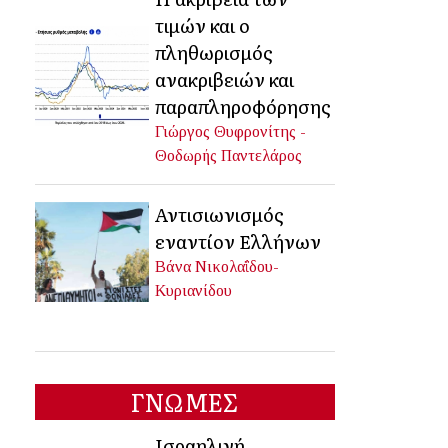
τιμών και ο
πληθωρισμός
ανακριβειών και
παραπληροφόρησης
Γιώργος Θυφρονίτης -
Θοδωρής Παντελάρος
Αντισιωνισμός
εναντίον Ελλήνων
Βάνα Νικολαΐδου-
Κυριανίδου
ΓΝΩΜΕΣ
Ισραηλινή