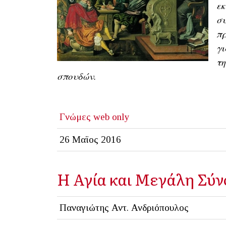
εκ
συ
π
γι
τη
σπουδών.
Γνώμες
web only
26 Μαϊος 2016
Η Αγία και Μεγάλη Σύν
Παναγιώτης Αντ. Ανδριόπουλος