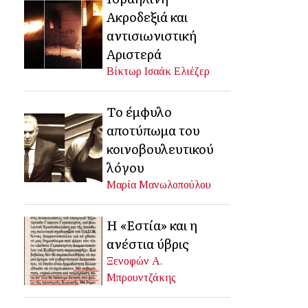
Ακροδεξιά και
αντισιωνιστική
Αριστερά
Βίκτωρ Ισαάκ Ελιέζερ
Το έμφυλο
αποτύπωμα του
κοινοβουλευτικού
λόγου
Μαρία Μανωλοπούλου
Η «Εστία» και η
ανέστια ύβρις
Ξενοφών Α.
Μπρουντζάκης