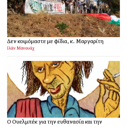
Δεν κοιμόμαστε με φίδια, κ. Μαργαρίτη
Ιλάν Μανουάχ
Ο Ουελμπέκ για την ευθανασία και την