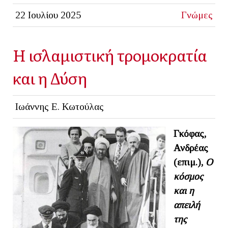
22 Ιουλίου 2025
Γνώμες
Η ισλαμιστική τρομοκρατία
και η Δύση
Ιωάννης Ε. Κωτούλας
Γκόφας,
Ανδρέας
(επιμ.),
Ο
κόσμος
και η
απειλή
της