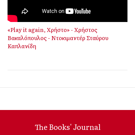
«Play it again, Χρήστο» - Χρήστος
Βακαλόπουλος - Ντοκιμαντέρ Σταύρου
Καπλανίδη
The Books' Journal