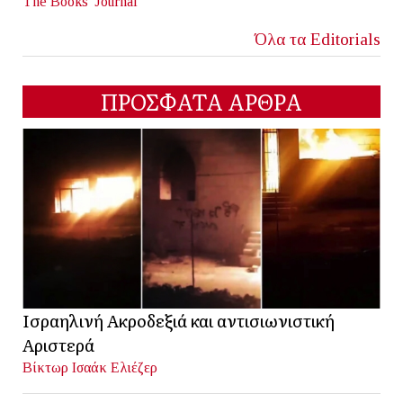
The Books' Journal
Όλα τα Editorials
ΠΡΟΣΦΑΤΑ ΑΡΘΡΑ
Ισραηλινή Ακροδεξιά και αντισιωνιστική
Αριστερά
Βίκτωρ Ισαάκ Ελιέζερ