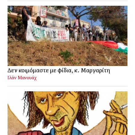
Δεν κοιμόμαστε με φίδια, κ. Μαργαρίτη
Ιλάν Μανουάχ