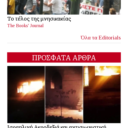
Το τέλος της μνησικακίας
The Books' Journal
Όλα τα Editorials
ΠΡΟΣΦΑΤΑ ΑΡΘΡΑ
Ισραηλινή Ακροδεξιά και αντισιωνιστική