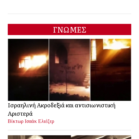
ΓΝΩΜΕΣ
Ισραηλινή Ακροδεξιά και αντισιωνιστική
Αριστερά
Βίκτωρ Ισαάκ Ελιέζερ