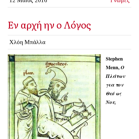
12 Μαϊος 2016
Γνώμες
Εν αρχή ην ο Λόγος
Χλόη Μπάλλα
Stephen
Menn,
Ο
Πλάτων
για τον
Θεό ως
Νου,