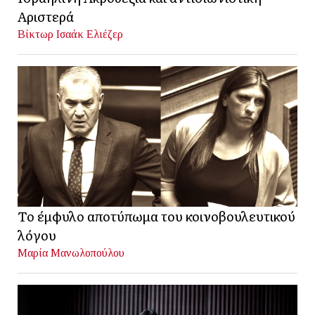
Αριστερά
Βίκτωρ Ισαάκ Ελιέζερ
Το έμφυλο αποτύπωμα του κοινοβουλευτικού
λόγου
Μαρία Μανωλοπούλου