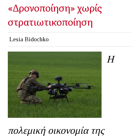
«Δρονοποίηση» χωρίς
στρατιωτικοποίηση
Lesia Bidochko
Η
πολεμική οικονομία της