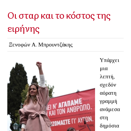
Οι σταρ και το κόστος της
ειρήνης
Ξενοφών Α. Μπρουντζάκης
Υπάρχει
μια
λεπτή,
σχεδόν
αόρατη
γραμμή
ανάμεσα
στη
δημόσια