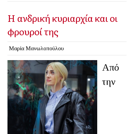
Η ανδρική κυριαρχία και οι
φρουροί της
Μαρία Μανωλοπούλου
Από
την