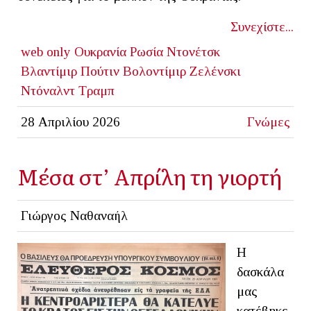
Συνεχίστε...
web only
Ουκρανία
Ρωσία
Ντονέτσκ
Βλαντίμιρ Πούτιν
Βολοντίμιρ Ζελένσκι
Ντόναλντ Τραμπ
28 Απριλίου 2026
Γνώμες
Μέσα στ’ Απρίλη τη γιορτή
Γιώργος Ναθαναήλ
Η
δασκάλα
μας
κατέβηκε