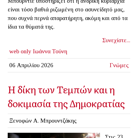
Μπουρντιέ υποστηρίζει ότι η ανδρική κυριαρχία
είναι τόσο βαθιά ριζωμένη στο ασυνείδητό μας,
που συχνά περνά απαρατήρητη, ακόμη και από τα
ίδια τα θύματά της.
Συνεχίστε...
web only
Ιωάννα Τούνη
06 Απριλίου 2026
Γνώμες
Η δίκη των Τεμπών και η
δοκιμασία της Δημοκρατίας
Ξενοφών Α. Μπρουντζάκης
Στις 23