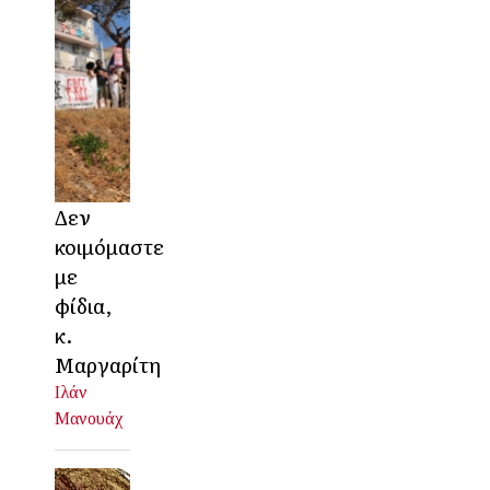
Δεν
κοιμόμαστε
με
φίδια,
κ.
Μαργαρίτη
Ιλάν
Μανουάχ