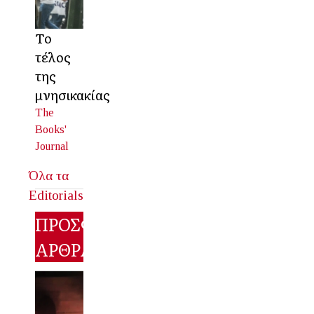
Το
τέλος
της
μνησικακίας
The
Books'
Journal
Όλα τα
Editorials
ΠΡΟΣΦΑΤΑ
ΑΡΘΡΑ