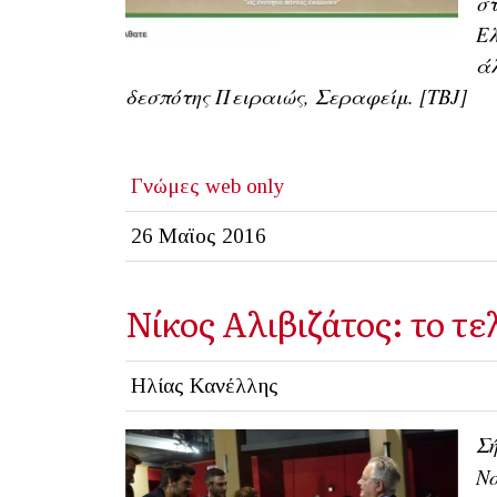
στ
Ελ
άλ
δεσπότης Πειραιώς, Σεραφείμ. [TBJ]
Γνώμες
web only
26 Μαϊος 2016
Νίκος Αλιβιζάτος: το τ
Ηλίας Κανέλλης
Σή
Νο