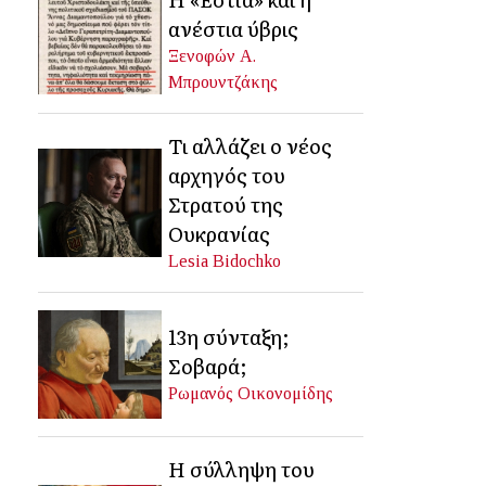
ανέστια ύβρις
Ξενοφών Α.
Μπρουντζάκης
Τι αλλάζει ο νέος
αρχηγός του
Στρατού της
Ουκρανίας
Lesia Bidochko
13η σύνταξη;
Σοβαρά;
Ρωμανός Οικονομίδης
Η σύλληψη του