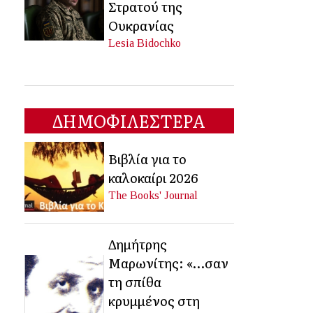
Στρατού της
Ουκρανίας
Lesia Bidochko
ΔΗΜΟΦΙΛΕΣΤΕΡΑ
Βιβλία για το
καλοκαίρι 2026
The Books' Journal
Δημήτρης
Μαρωνίτης: «…σαν
τη σπίθα
κρυμμένος στη