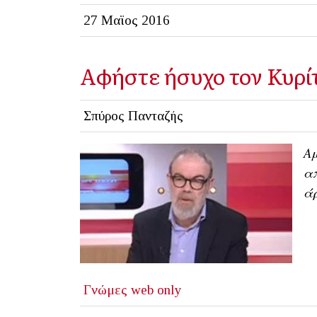
27 Μαϊος 2016
Αφήστε ήσυχο τον Κυρί
Σπύρος Πανταζής
Αμ
απ
άρ
Γνώμες
web only