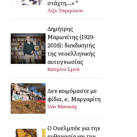
στάχτη…» *
Λίζυ Τσιριμώκου
Δημήτρης
Μαρωνίτης (1929-
2016): διεκδικητής
της νεοελληνικής
αυτογνωσίας
Κατερίνα Σχινά
Δεν κοιμόμαστε με
φίδια, κ. Μαργαρίτη
Ιλάν Μανουάχ
Ο Ουελμπέκ για την
ευθανασία και την