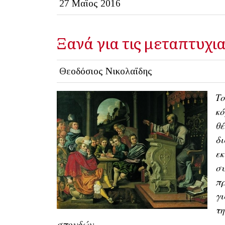
27 Μαϊος 2016
Ξανά για τις μεταπτυχι
Θεοδόσιος Νικολαΐδης
Το
κό
θέ
δι
εκ
συ
π
γι
τη
σπουδών.