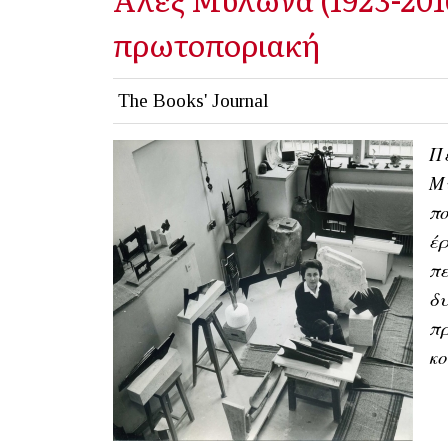
πρωτοποριακή
The Books' Journal
Πέ
Μυ
πο
έρ
πε
δυ
πρ
κ