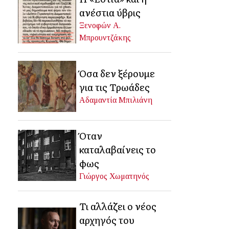
ανέστια ύβρις
Ξενοφών Α.
Μπρουντζάκης
Όσα δεν ξέρουμε
για τις Τρωάδες
Αδαμαντία Μπιλιάνη
Όταν
καταλαβαίνεις το
φως
Γιώργος Χωματηνός
Τι αλλάζει ο νέος
αρχηγός του