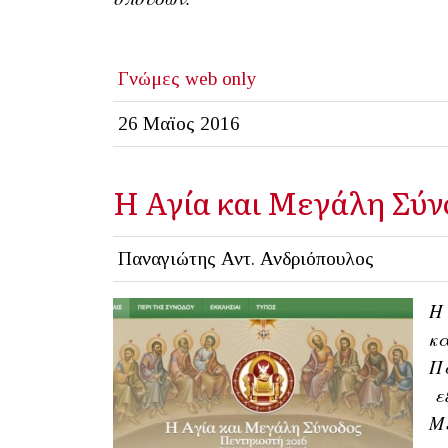
Γνώμες
web only
26 Μαϊος 2016
Η Αγία και Μεγάλη Σύν
Παναγιώτης Αντ. Ανδριόπουλος
Η 
κα
Πα
ε
Με