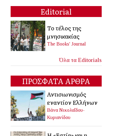
Editorial
Το τέλος της
μνησικακίας
The Books' Journal
Όλα τα Editorials
ΠΡΟΣΦΑΤΑ ΑΡΘΡΑ
Αντισιωνισμός
εναντίον Ελλήνων
Βάνα Νικολαΐδου-
Κυριανίδου
Η «Εστία» και η