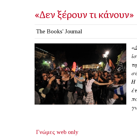
«Δεν ξέρουν τι κάνουν»
The Books' Journal
«Δ
ίσ
τη
σύ
Η 
έτ
π
γν
Γνώμες
web only