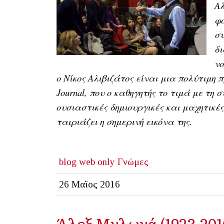
Αλ
φο
συ
δι
νο
ο Νίκος Αλιβιζάτος είναι μια πολύτιμη
Journal, που ο καθηγητής το τιμά με τη
ουσιαστικές δημιουργικές και μαχητικέ
ταιριάζει η σημερινή εικόνα της.
blog
web only
Γνώμες
26 Μαϊος 2016
Άλεξ Μυλωνά (1923-2016