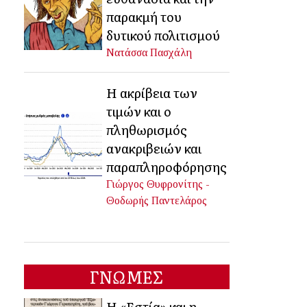
παρακμή του
δυτικού πολιτισμού
Νατάσσα Πασχάλη
Η ακρίβεια των
τιμών και ο
πληθωρισμός
ανακριβειών και
παραπληροφόρησης
Γιώργος Θυφρονίτης -
Θοδωρής Παντελάρος
ΓΝΩΜΕΣ
Η «Εστία» και η