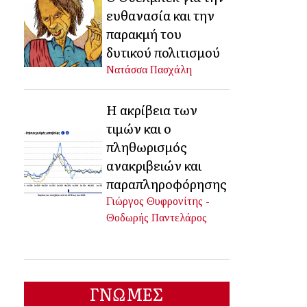
ευθανασία και την
παρακμή του
δυτικού πολιτισμού
Νατάσσα Πασχάλη
Η ακρίβεια των
τιμών και ο
πληθωρισμός
ανακριβειών και
παραπληροφόρησης
Γιώργος Θυφρονίτης -
Θοδωρής Παντελάρος
ΓΝΩΜΕΣ