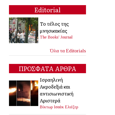
Editorial
Το τέλος της
μνησικακίας
The Books' Journal
Όλα τα Editorials
ΠΡΟΣΦΑΤΑ ΑΡΘΡΑ
Ισραηλινή
Ακροδεξιά και
αντισιωνιστική
Αριστερά
Βίκτωρ Ισαάκ Ελιέζερ