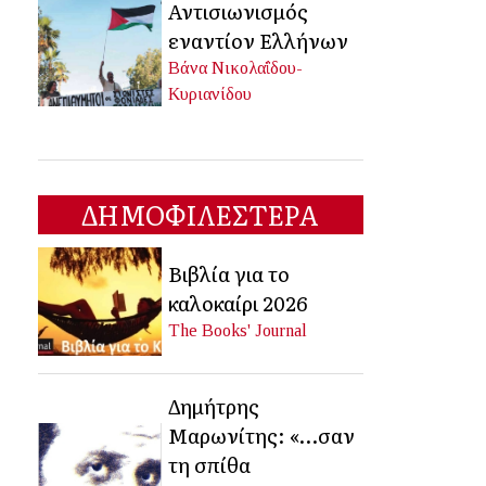
Αντισιωνισμός
εναντίον Ελλήνων
Βάνα Νικολαΐδου-
Κυριανίδου
ΔΗΜΟΦΙΛΕΣΤΕΡΑ
Βιβλία για το
καλοκαίρι 2026
The Books' Journal
Δημήτρης
Μαρωνίτης: «…σαν
τη σπίθα