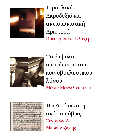
Ισραηλινή
Ακροδεξιά και
αντισιωνιστική
Αριστερά
Βίκτωρ Ισαάκ Ελιέζερ
Το έμφυλο
αποτύπωμα του
κοινοβουλευτικού
λόγου
Μαρία Μανωλοπούλου
Η «Εστία» και η
ανέστια ύβρις
Ξενοφών Α.
Μπρουντζάκης