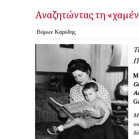
Αναζητώντας τη «χαμέν
Βύρων Καρύδης
Τ
Π
Ma
Gr
Ad
Ga
Μι
υι
δύ