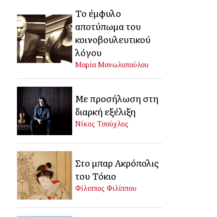
Το έμφυλο
αποτύπωμα του
κοινοβουλευτικού
λόγου
Μαρία Μανωλοπούλου
Με προσήλωση στη
διαρκή εξέλιξη
Νίκος Τσούχλος
Στο μπαρ Ακρόπολις
του Τόκιο
Φίλιππος Φιλίππου