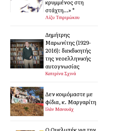
κρυμμένος στη
στάχτη…» *
Λίζυ Τσιριμώκου
Δημήτρης
Μαρωνίτης (1929-
2016): διεκδικητής
της νεοελληνικής
αυτογνωσίας
Κατερίνα Σχινά
Δεν κοιμόμαστε με
φίδια, κ. Μαργαρίτη
Ιλάν Μανουάχ
Ο Ουελμπέκ για την