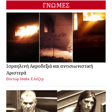
ΓΝΩΜΕΣ
Ισραηλινή Ακροδεξιά και αντισιωνιστική
Αριστερά
Βίκτωρ Ισαάκ Ελιέζερ