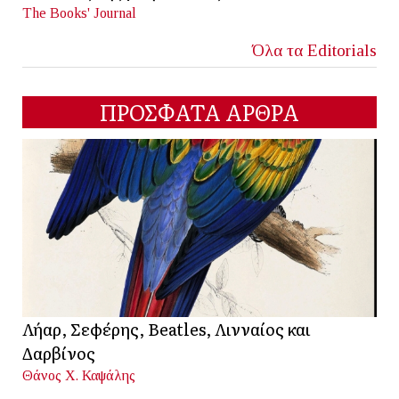
The Books' Journal
Όλα τα Editorials
ΠΡΟΣΦΑΤΑ ΑΡΘΡΑ
Λήαρ, Σεφέρης, Beatles, Λινναίος και
Δαρβίνος
Θάνος Χ. Καψάλης