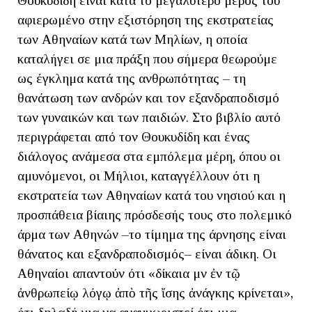
Θουκυδίδη είναι κατά το μεγαλύτερο μέρος του
αφιερωμένο στην εξιστόρηση της εκστρατείας
των Αθηναίων κατά των Μηλίων, η οποία
καταλήγει σε μια πράξη που σήμερα θεωρούμε
ως έγκλημα κατά της ανθρωπότητας – τη
θανάτωση των ανδρών και τον εξανδραποδισμό
των γυναικών και των παιδιών. Στο βιβλίο αυτό
περιγράφεται από τον Θουκυδίδη και ένας
διάλογος ανάμεσα στα εμπόλεμα μέρη, όπου οι
αμυνόμενοι, οι Μήλιοι, καταγγέλλουν ότι η
εκστρατεία των Αθηναίων κατά του νησιού και η
προσπάθεια βίαιης πρόσδεσής τους στο πολεμικό
άρμα των Αθηνών –το τίμημα της άρνησης είναι
θάνατος και εξανδραποδισμός– είναι άδικη. Οι
Αθηναίοι απαντούν ότι «δίκαια μὲν ἐν τῷ
ἀνθρωπείῳ λόγῳ ἀπὸ τῆς ἴσης ἀνάγκης κρίνεται»,