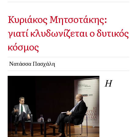
Κυριάκος Μητσοτάκης:
γιατί κλυδωνίζεται ο δυτικός
κόσμος
Νατάσσα Πασχάλη
Η