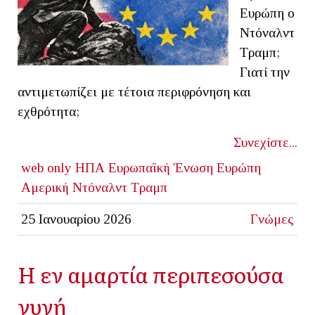
Ευρώπη ο
Ντόναλντ
Τραμπ;
Γιατί την
αντιμετωπίζει με τέτοια περιφρόνηση και
εχθρότητα;
Συνεχίστε...
web only
ΗΠΑ
Ευρωπαϊκή Ένωση
Ευρώπη
Αμερική
Ντόναλντ Τραμπ
25 Ιανουαρίου 2026
Γνώμες
Η εν αμαρτία περιπεσούσα
γυνή