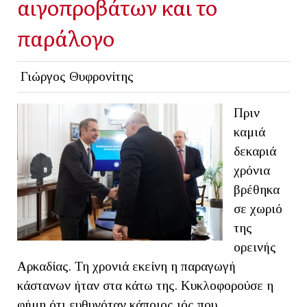
αιγοπροβάτων και το
παράλογο
Γιώργος Θυφρονίτης
Πριν
καμιά
δεκαριά
χρόνια
βρέθηκα
σε χωριό
της
ορεινής
Αρκαδίας. Τη χρονιά εκείνη η παραγωγή
κάστανων ήταν στα κάτω της. Κυκλοφορούσε η
φήμη ότι ευθυνόταν κάποιος ιός που