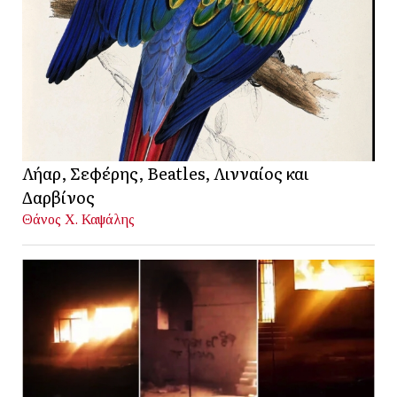
Λήαρ, Σεφέρης, Beatles, Λινναίος και
Δαρβίνος
Θάνος Χ. Καψάλης