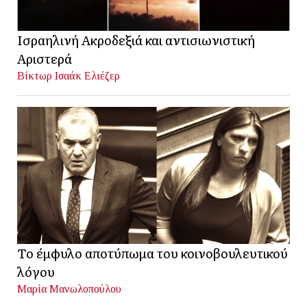
Ισραηλινή Ακροδεξιά και αντισιωνιστική
Αριστερά
Βίκτωρ Ισαάκ Ελιέζερ
Το έμφυλο αποτύπωμα του κοινοβουλευτικού
λόγου
Μαρία Μανωλοπούλου