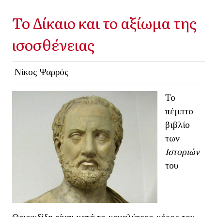
Το Δίκαιο και το αξίωμα της
ισοσθένειας
Νίκος Ψαρρός
Το
πέμπτο
βιβλίο
των
Ιστοριών
του