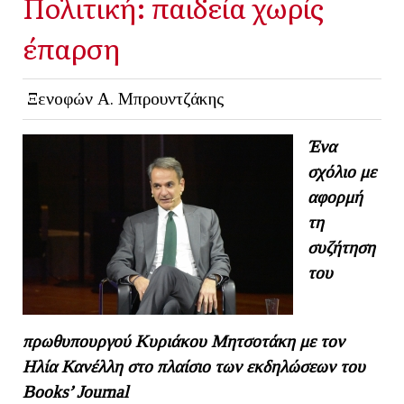
Πολιτική: παιδεία χωρίς
έπαρση
Ξενοφών Α. Μπρουντζάκης
Ένα
σχόλιο με
αφορμή
τη
συζήτηση
του
πρωθυπουργού Κυριάκου Μητσοτάκη με τον
Ηλία Κανέλλη στο πλαίσιο των εκδηλώσεων του
Books’ Journal