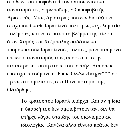
οπαδών του τροφοδοτεί τον αντισιωνιστικό
φανατισμό της Ευρωπαϊκής Εβραιοφοβικής
Αριστεράς. Μιας Αριστεράς που δεν διστάζει να
στοχοποιεί κάθε Ισραηλινό πολίτη ως «εγκληματία
πολέμου», και να στρέφει το βλέμμα της αλλού
όταν Χαμάς και Χεζμπολάχ σφάζουν και
τρομοκρατούν Ισραηλινούς πολίτες, μόνο και μόνο
επειδή ο φανατισμός τους αποσκοπεί στην
καταστροφή του κράτους του Ισραήλ. Και όπως
εύστοχα επεσήμανε η
Fania
Oz
-
Salzberger
*** σε
πρόσφατη ομιλία της στο Πανεπιστήμιο της
Οξφόρδης,
Το κράτος του Ισραήλ υπάρχει. Και αν η ίδια
η ύπαρξή του δεν αμφισβητούνταν, δεν θα
υπήρχε λόγος ύπαρξης του σιωνισμού ως
ιδεολογίας. Κανένα άλλο εθνικό κράτος δεν