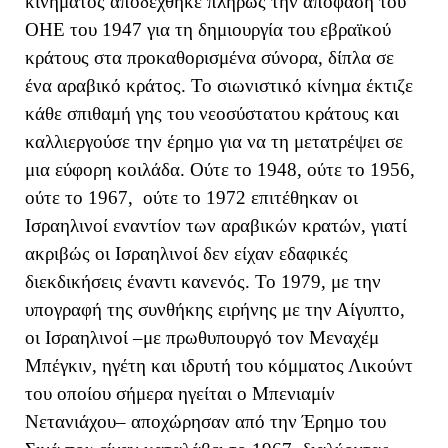
κινήματος αποδέχθηκε πλήρως την απόφαση του
ΟΗΕ του 1947 για τη δημιουργία του εβραϊκού
κράτους στα προκαθορισμένα σύνορα, δίπλα σε
ένα αραβικό κράτος. Το σιωνιστικό κίνημα έκτιζε
κάθε σπιθαμή γης του νεοσύστατου κράτους και
καλλιεργούσε την έρημο για να τη μετατρέψει σε
μια εύφορη κοιλάδα. Ούτε το 1948, ούτε το 1956,
ούτε το 1967, ούτε το 1972 επιτέθηκαν οι
Ισραηλινοί εναντίον των αραβικών κρατών, γιατί
ακριβώς οι Ισραηλινοί δεν είχαν εδαφικές
διεκδικήσεις έναντι κανενός. Το 1979, με την
υπογραφή της συνθήκης ειρήνης με την Αίγυπτο,
οι Ισραηλινοί –με πρωθυπουργό τον Μεναχέμ
Μπέγκιν, ηγέτη και ιδρυτή του κόμματος Λικούντ
του οποίου σήμερα ηγείται ο Μπενιαμίν
Νετανιάχου– αποχώρησαν από την Έρημο του