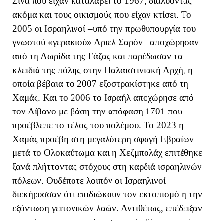
Σινά που είχαν καταλάβει το 1967, διαλύοντας
ακόμα και τους οικισμούς που είχαν κτίσει. Το
2005 οι Ισραηλινοί –υπό την πρωθυπουργία του
γνωστού «γερακιού» Αριέλ Σαρόν– αποχώρησαν
από τη Λωρίδα της Γάζας και παρέδωσαν τα
κλειδιά της πόλης στην Παλαιστινιακή Αρχή, η
οποία βέβαια το 2007 εξοστρακίστηκε από τη
Χαμάς. Και το 2006 το Ισραήλ αποχώρησε από
τον Λίβανο με βάση την απόφαση 1701 που
προέβλεπε το τέλος του πολέμου. Το 2023 η
Χαμάς προέβη στη μεγαλύτερη σφαγή Εβραίων
μετά το Ολοκαύτωμα και η Χεζμπολάχ επιτέθηκε
ξανά πλήττοντας στόχους στη καρδιά ισραηλινών
πόλεων. Ουδέποτε λοιπόν οι Ισραηλινοί
διεκήρυσσαν ότι επιδιώκουν τον εκτοπισμό η την
εξόντωση γειτονικών λαών. Αντιθέτως, επέδειξαν