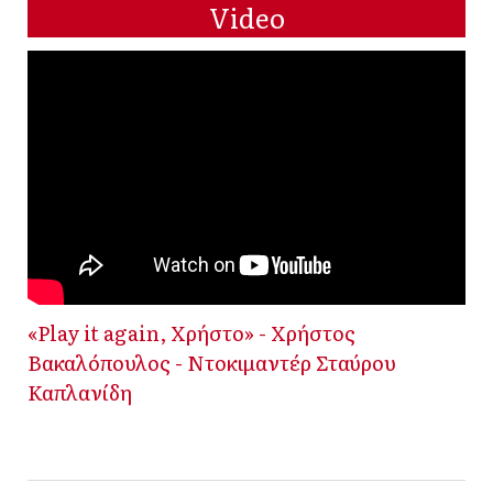
Video
«Play it again, Χρήστο» - Χρήστος
Βακαλόπουλος - Ντοκιμαντέρ Σταύρου
Καπλανίδη