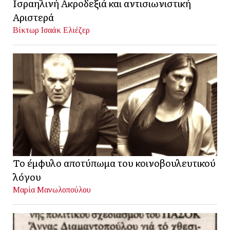
Ισραηλινή Ακροδεξιά και αντισιωνιστική
Αριστερά
Βίκτωρ Ισαάκ Ελιέζερ
Το έμφυλο αποτύπωμα του κοινοβουλευτικού
λόγου
Μαρία Μανωλοπούλου