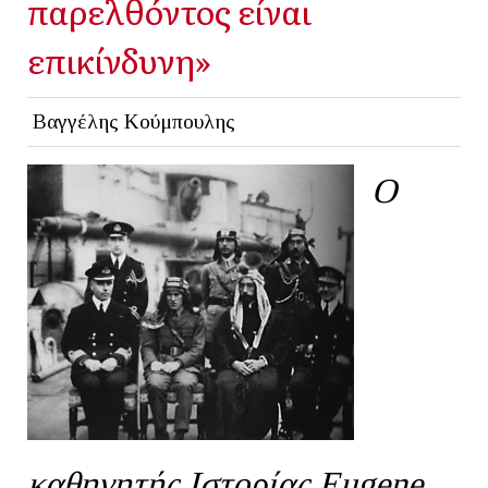
παρελθόντος είναι
επικίνδυνη»
Βαγγέλης Κούμπουλης
Ο
καθηγητής Ιστορίας Eugene