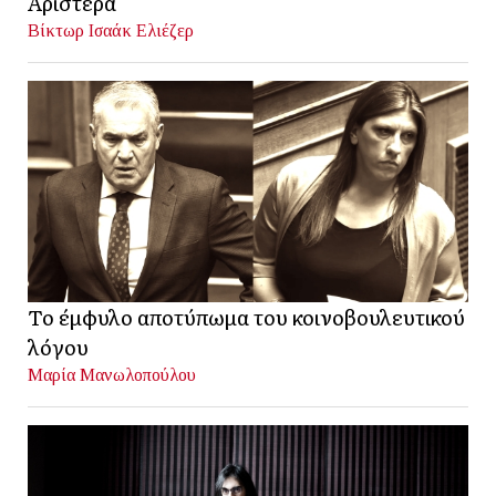
Αριστερά
Βίκτωρ Ισαάκ Ελιέζερ
Το έμφυλο αποτύπωμα του κοινοβουλευτικού
λόγου
Μαρία Μανωλοπούλου