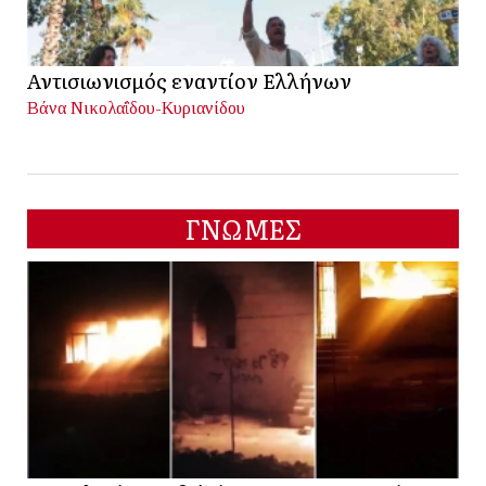
Αντισιωνισμός εναντίον Ελλήνων
Βάνα Νικολαΐδου-Κυριανίδου
ΓΝΩΜΕΣ