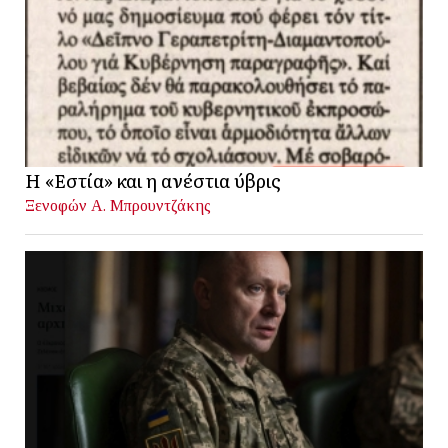
Η «Εστία» και η ανέστια ύβρις
Ξενοφών Α. Μπρουντζάκης