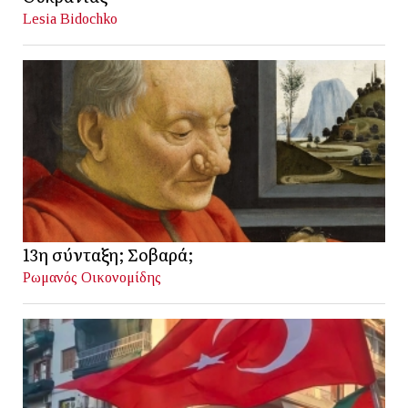
Lesia Bidochko
13η σύνταξη; Σοβαρά;
Ρωμανός Οικονομίδης