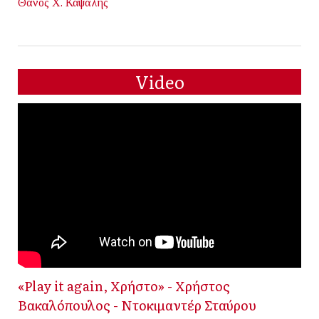
Θάνος Χ. Καψάλης
Video
«Play it again, Χρήστο» - Χρήστος
Βακαλόπουλος - Ντοκιμαντέρ Σταύρου