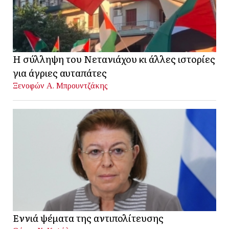
Η σύλληψη του Νετανιάχου κι άλλες ιστορίες
για άγριες αυταπάτες
Ξενοφών Α. Μπρουντζάκης
Εννιά ψέματα της αντιπολίτευσης