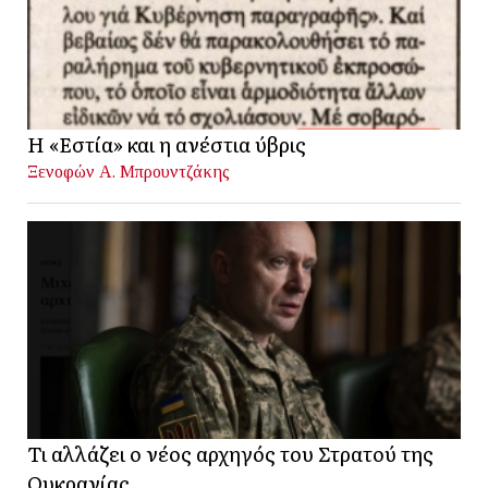
Η «Εστία» και η ανέστια ύβρις
Ξενοφών Α. Μπρουντζάκης
Τι αλλάζει ο νέος αρχηγός του Στρατού της
Ουκρανίας