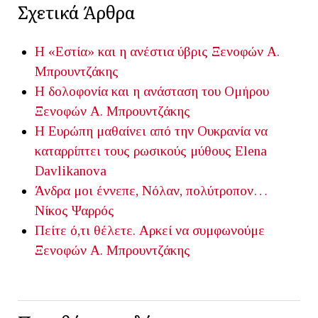
Σχετικά Άρθρα
Η «Εστία» και η ανέστια ύβρις
Ξενοφών Α.
Μπρουντζάκης
Η δολοφονία και η ανάσταση του Ομήρου
Ξενοφών Α. Μπρουντζάκης
Η Ευρώπη μαθαίνει από την Ουκρανία να
καταρρίπτει τους ρωσικούς μύθους
Elena
Davlikanova
Άνδρα μοι έννεπε, Νόλαν, πολύτροπον…
Νίκος Ψαρρός
Πείτε ό,τι θέλετε. Αρκεί να συμφωνούμε
Ξενοφών Α. Μπρουντζάκης