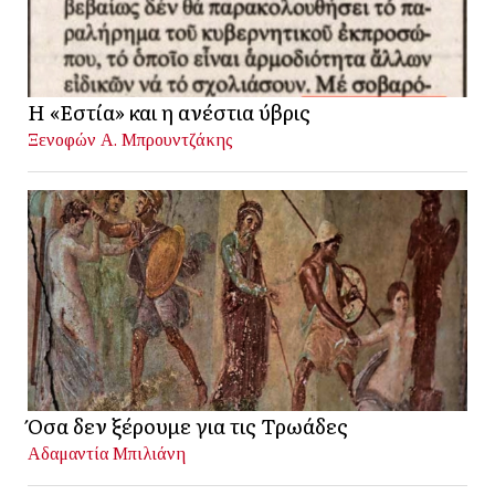
Η «Εστία» και η ανέστια ύβρις
Ξενοφών Α. Μπρουντζάκης
Όσα δεν ξέρουμε για τις Τρωάδες
Αδαμαντία Μπιλιάνη