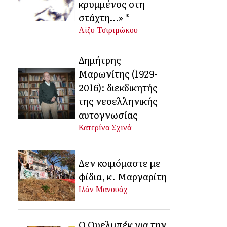
κρυμμένος στη
στάχτη…» *
Λίζυ Τσιριμώκου
Δημήτρης
Μαρωνίτης (1929-
2016): διεκδικητής
της νεοελληνικής
αυτογνωσίας
Κατερίνα Σχινά
Δεν κοιμόμαστε με
φίδια, κ. Μαργαρίτη
Ιλάν Μανουάχ
Ο Ουελμπέκ για την