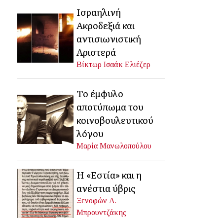
Ισραηλινή
Ακροδεξιά και
αντισιωνιστική
Αριστερά
Βίκτωρ Ισαάκ Ελιέζερ
Το έμφυλο
αποτύπωμα του
κοινοβουλευτικού
λόγου
Μαρία Μανωλοπούλου
Η «Εστία» και η
ανέστια ύβρις
Ξενοφών Α.
Μπρουντζάκης