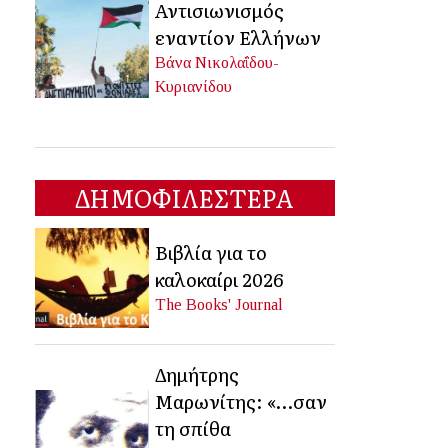
Αντισιωνισμός
εναντίον Ελλήνων
Βάνα Νικολαΐδου-
Κυριανίδου
ΔΗΜΟΦΙΛΕΣΤΕΡΑ
Βιβλία για το
καλοκαίρι 2026
The Books' Journal
Δημήτρης
Μαρωνίτης: «…σαν
τη σπίθα