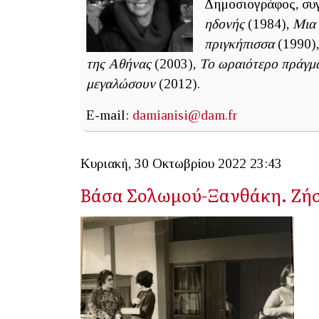
Δημοσιογράφος, συγ
ηδονής
(1984),
Μια 
πριγκήπισσα
(1990)
της Αθήνας
(2003),
Το ωραιότερο πράγμα 
μεγαλώσουν
(2012).
E-mail:
damianisi@dam.fr
Κυριακή, 30 Οκτωβρίου 2022 23:43
Βάσα Σολωμού-Ξανθάκη. Ζήσα