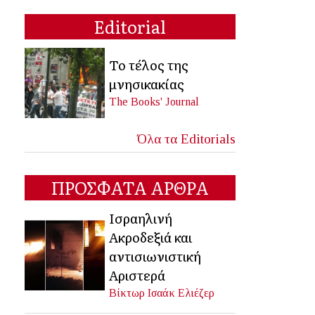
Editorial
Το τέλος της
μνησικακίας
The Books' Journal
Όλα τα Editorials
ΠΡΟΣΦΑΤΑ ΑΡΘΡΑ
Ισραηλινή
Ακροδεξιά και
αντισιωνιστική
Αριστερά
Βίκτωρ Ισαάκ Ελιέζερ