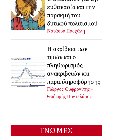
ευθανασία και την
παρακμή του
δυτικού πολιτισμού
Νατάσσα Πασχάλη
Η ακρίβεια των
τιμών και ο
πληθωρισμός
ανακριβειών και
παραπληροφόρησης
Γιώργος Θυφρονίτης -
Θοδωρής Παντελάρος
ΓΝΩΜΕΣ