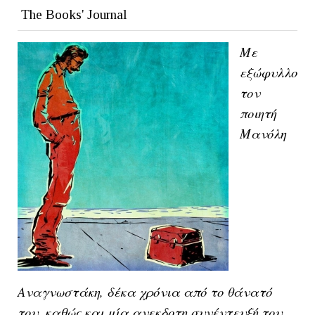
The Books' Journal
Με
εξώφυλλο
τον
ποιητή
Μανόλη
Αναγνωστάκη, δέκα χρόνια από το θάνατό
του, καθώς και μία ανεκδοτη συνέντευξή του,