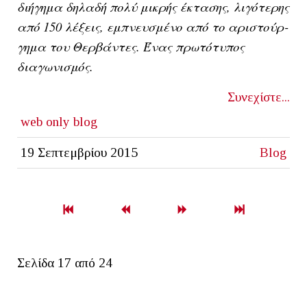
διήγημα δηλαδή πολύ μικρής έκτασης, λιγότερης
από 150 λέξεις, εμ­πνευ­σμέ­νο α­πό το α­ρι­στούρ­
γη­μα του Θερ­βάν­τες. Ένας πρωτότυπος
διαγωνισμός.
Συνεχίστε...
web only
blog
19 Σεπτεμβρίου 2015
Blog
Σελίδα 17 από 24