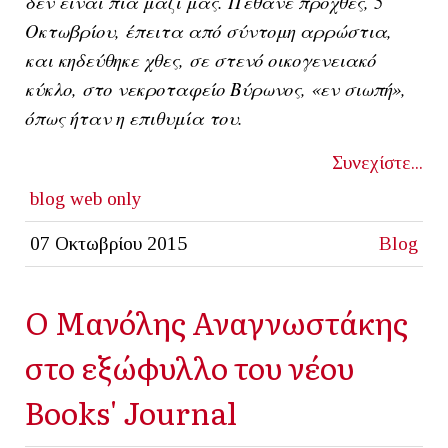
δεν είναι πια μαζί μας. Πέθανε προχθές, 5
Οκτωβρίου, έπειτα από σύντομη αρρώστια,
και κηδεύθηκε χθες, σε στενό οικογενειακό
κύκλο, στο νεκροταφείο Βύρωνος, «εν σιωπή»,
όπως ήταν η επιθυμία του.
Συνεχίστε...
blog
web only
07 Οκτωβρίου 2015
Blog
Ο Μανόλης Αναγνωστάκης
στο εξώφυλλο του νέου
Books' Journal