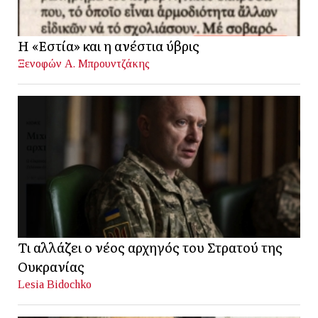
Η «Εστία» και η ανέστια ύβρις
Ξενοφών Α. Μπρουντζάκης
Τι αλλάζει ο νέος αρχηγός του Στρατού της
Ουκρανίας
Lesia Bidochko