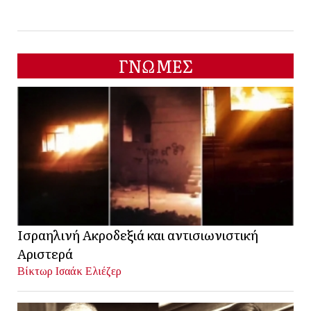
ΓΝΩΜΕΣ
Ισραηλινή Ακροδεξιά και αντισιωνιστική
Αριστερά
Βίκτωρ Ισαάκ Ελιέζερ