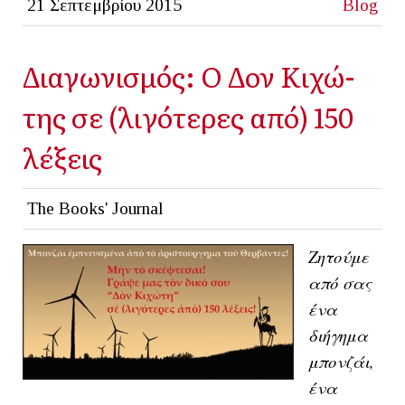
21 Σεπτεμβρίου 2015
Blog
Διαγωνισμός: Ο Δον Κι­χώ­
της σε (λι­γό­τε­ρες α­πό) 150
λέ­ξεις
The Books' Journal
Ζητούμε
από σας
ένα
διήγημα
μπον­ζά­ι,
ένα