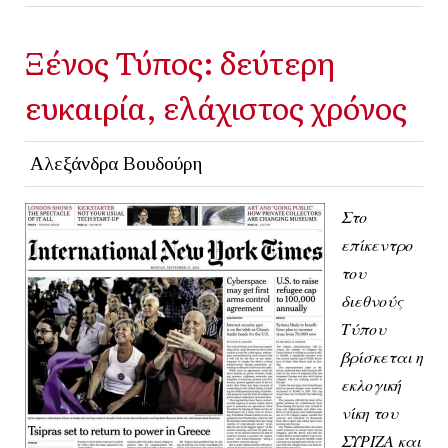
Ξένος Τύπος: δεύτερη
ευκαιρία, ελάχιστος χρόνος
Αλεξάνδρα Βουδούρη
Στο
επίκεντρο
του
διεθνούς
Τύπου
βρίσκεται η
εκλογική
νίκη του
ΣΥΡΙΖΑ και