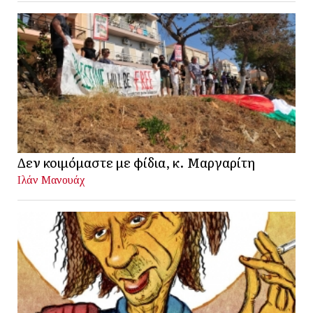
Δεν κοιμόμαστε με φίδια, κ. Μαργαρίτη
Ιλάν Μανουάχ