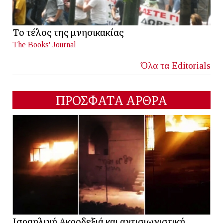
Το τέλος της μνησικακίας
The Books' Journal
Όλα τα Editorials
ΠΡΟΣΦΑΤΑ ΑΡΘΡΑ
Ισραηλινή Ακροδεξιά και αντισιωνιστική