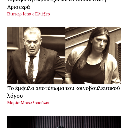
Αριστερά
Βίκτωρ Ισαάκ Ελιέζερ
Το έμφυλο αποτύπωμα του κοινοβουλευτικού
λόγου
Μαρία Μανωλοπούλου