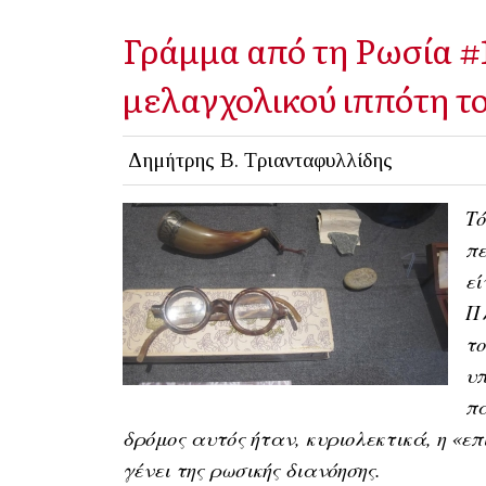
Γράμμα από τη Ρωσία #1
μελαγχολικού ιππότη τ
Δημήτρης Β. Τριανταφυλλίδης
Τό
πε
εί
Πλ
το
υπ
πα
δρόμος αυτός ήταν, κυριολεκτικά, η «επ
γένει της ρωσικής διανόησης.