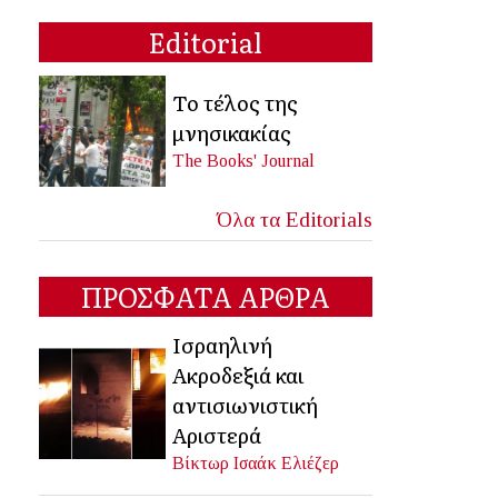
Editorial
Το τέλος της
μνησικακίας
The Books' Journal
Όλα τα Editorials
ΠΡΟΣΦΑΤΑ ΑΡΘΡΑ
Ισραηλινή
Ακροδεξιά και
αντισιωνιστική
Αριστερά
Βίκτωρ Ισαάκ Ελιέζερ