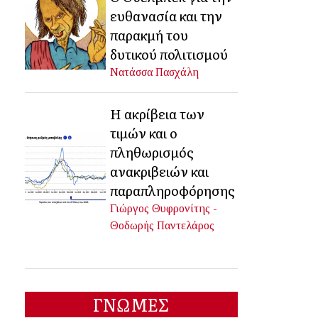
ευθανασία και την
παρακμή του
δυτικού πολιτισμού
Νατάσσα Πασχάλη
Η ακρίβεια των
τιμών και ο
πληθωρισμός
ανακριβειών και
παραπληροφόρησης
Γιώργος Θυφρονίτης -
Θοδωρής Παντελάρος
ΓΝΩΜΕΣ