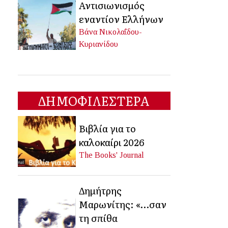
Αντισιωνισμός
εναντίον Ελλήνων
Βάνα Νικολαΐδου-
Κυριανίδου
ΔΗΜΟΦΙΛΕΣΤΕΡΑ
Βιβλία για το
καλοκαίρι 2026
The Books' Journal
Δημήτρης
Μαρωνίτης: «…σαν
τη σπίθα