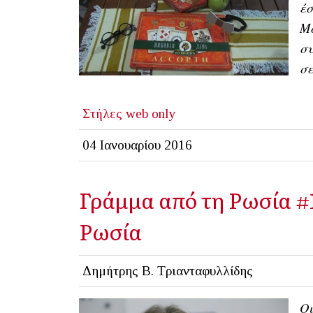
έσ
Μο
συ
σε
Στήλες
web only
04 Ιανουαρίου 2016
Γράμμα από τη Ρωσία #1
Ρωσία
Δημήτρης Β. Τριανταφυλλίδης
Οι