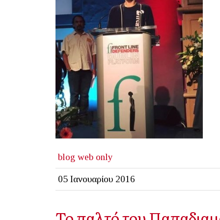
blog
web only
05 Ιανουαρίου 2016
To παλτό του Παπαδια