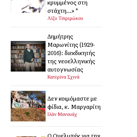
κρυμμένος στη
στάχτη…» *
Λίζυ Τσιριμώκου
Δημήτρης
Μαρωνίτης (1929-
2016): διεκδικητής
της νεοελληνικής
αυτογνωσίας
Κατερίνα Σχινά
Δεν κοιμόμαστε με
φίδια, κ. Μαργαρίτη
Ιλάν Μανουάχ
Ο Ουελμπέκ για την