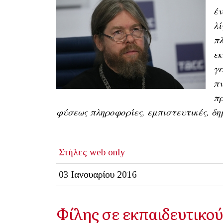
έν
λί
πλ
εκ
γε
πν
πρ
φύσεως πληροφορίες, εμπιστευτικές, δημ
Στήλες
web only
03 Ιανουαρίου 2016
Φίλης σε εκπαιδευτικού