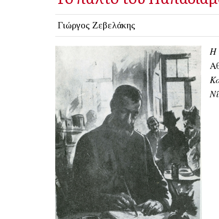
Γιώργος Ζεβελάκης
Η
Α
Κ
Νί