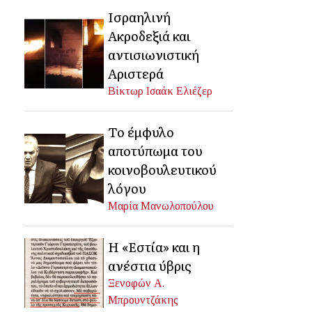
Ισραηλινή
Ακροδεξιά και
αντισιωνιστική
Αριστερά
Βίκτωρ Ισαάκ Ελιέζερ
Το έμφυλο
αποτύπωμα του
κοινοβουλευτικού
λόγου
Μαρία Μανωλοπούλου
Η «Εστία» και η
ανέστια ύβρις
Ξενοφών Α.
Μπρουντζάκης