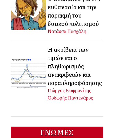
ευθανασία και την
παρακμή του
δυτικού πολιτισμού
Νατάσσα Πασχάλη
Η ακρίβεια των
τιμών και ο
πληθωρισμός
ανακριβειών και
παραπληροφόρησης
Γιώργος Θυφρονίτης -
Θοδωρής Παντελάρος
ΓΝΩΜΕΣ