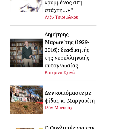
κρυμμένος στη
στάχτη…» *
Λίζυ Τσιριμώκου
Δημήτρης
Μαρωνίτης (1929-
2016): διεκδικητής
της νεοελληνικής
αυτογνωσίας
Κατερίνα Σχινά
Δεν κοιμόμαστε με
φίδια, κ. Μαργαρίτη
Ιλάν Μανουάχ
Ο Ουελμπέκ για την