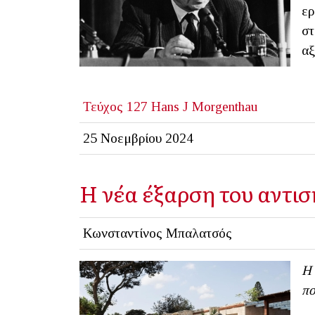
ερ
στ
αξ
Τεύχος 127
Hans J Morgenthau
25 Νοεμβρίου 2024
Η νέα έξαρση του αντισ
Κωνσταντίνος Μπαλατσός
Η 
πο