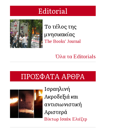
Editorial
Το τέλος της
μνησικακίας
The Books' Journal
Όλα τα Editorials
ΠΡΟΣΦΑΤΑ ΑΡΘΡΑ
Ισραηλινή
Ακροδεξιά και
αντισιωνιστική
Αριστερά
Βίκτωρ Ισαάκ Ελιέζερ