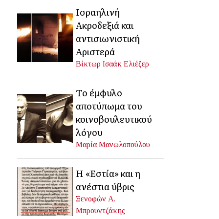
Ισραηλινή
Ακροδεξιά και
αντισιωνιστική
Αριστερά
Βίκτωρ Ισαάκ Ελιέζερ
Το έμφυλο
αποτύπωμα του
κοινοβουλευτικού
λόγου
Μαρία Μανωλοπούλου
Η «Εστία» και η
ανέστια ύβρις
Ξενοφών Α.
Μπρουντζάκης