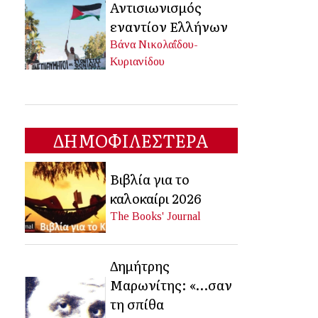
Αντισιωνισμός
εναντίον Ελλήνων
Βάνα Νικολαΐδου-
Κυριανίδου
ΔΗΜΟΦΙΛΕΣΤΕΡΑ
Βιβλία για το
καλοκαίρι 2026
The Books' Journal
Δημήτρης
Μαρωνίτης: «…σαν
τη σπίθα