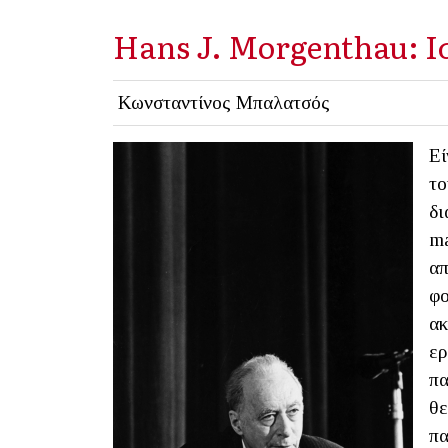
Hans J. Morgenthau: Ισ
Κωνσταντίνος Μπαλατσός
Εί
το
δι
ma
απ
φο
ακ
ερ
πα
θε
πα