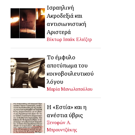
Ισραηλινή
Ακροδεξιά και
αντισιωνιστική
Αριστερά
Βίκτωρ Ισαάκ Ελιέζερ
Το έμφυλο
αποτύπωμα του
κοινοβουλευτικού
λόγου
Μαρία Μανωλοπούλου
Η «Εστία» και η
ανέστια ύβρις
Ξενοφών Α.
Μπρουντζάκης