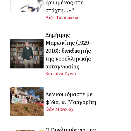
κρυμμένος στη
στάχτη…» *
Λίζυ Τσιριμώκου
Δημήτρης
Μαρωνίτης (1929-
2016): διεκδικητής
της νεοελληνικής
αυτογνωσίας
Κατερίνα Σχινά
Δεν κοιμόμαστε με
φίδια, κ. Μαργαρίτη
Ιλάν Μανουάχ
Ο Ουελμπέκ για την