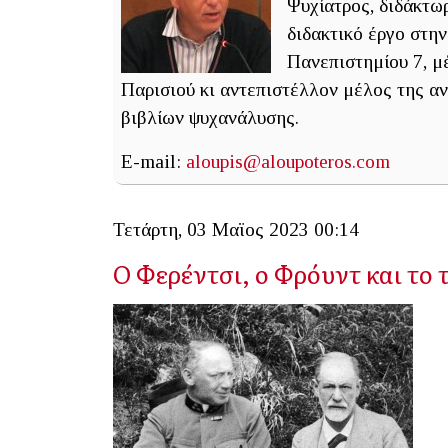
Ψυχίατρος, διδάκτω
διδακτικό έργο στη
Πανεπιστημίου 7, μ
Παρισιού κι αντεπιστέλλον μέλος της α
βιβλίων ψυχανάλυσης.
E-mail:
aloupis@aloupoteros.com
Τετάρτη, 03 Μαϊος 2023 00:14
Ο Φερέντσι, ο Φρόυντ και το