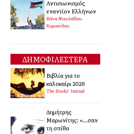
Αντισιωνισμός
εναντίον Ελλήνων
Βάνα Νικολαΐδου-
Κυριανίδου
ΔΗΜΟΦΙΛΕΣΤΕΡΑ
Βιβλία για το
καλοκαίρι 2026
The Books' Journal
Δημήτρης
Μαρωνίτης: «…σαν
τη σπίθα