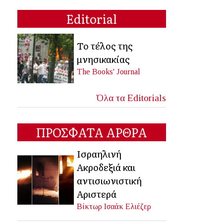
Editorial
Το τέλος της
μνησικακίας
The Books' Journal
Όλα τα Editorials
ΠΡΟΣΦΑΤΑ ΑΡΘΡΑ
Ισραηλινή
Ακροδεξιά και
αντισιωνιστική
Αριστερά
Βίκτωρ Ισαάκ Ελιέζερ