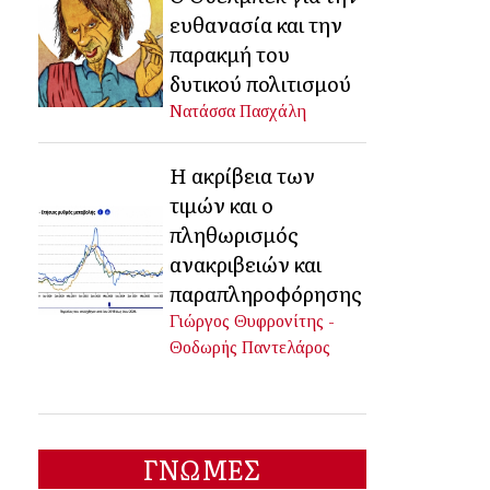
ευθανασία και την
παρακμή του
δυτικού πολιτισμού
Νατάσσα Πασχάλη
Η ακρίβεια των
τιμών και ο
πληθωρισμός
ανακριβειών και
παραπληροφόρησης
Γιώργος Θυφρονίτης -
Θοδωρής Παντελάρος
ΓΝΩΜΕΣ