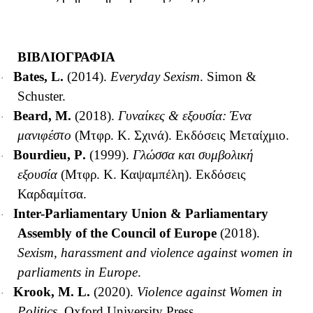
ΒΙΒΛΙΟΓΡΑΦΙΑ
Bates, L.
(2014).
Everyday Sexism
. Simon &
·
Schuster.
Beard, M.
(2018).
Γυναίκες & εξουσία: Ένα
·
μανιφέστο
(Μτφρ. Κ. Σχινά). Εκδόσεις Μεταίχμιο.
Bourdieu
,
P
.
(1999).
Γλώσσα και συμβολική
·
εξουσία
(Μτφρ. Κ. Καψαμπέλη). Εκδόσεις
Καρδαμίτσα
.
Inter-Parliamentary Union & Parliamentary
·
Assembly of the Council of Europe
(2018).
Sexism, harassment and violence against women in
parliaments in Europe
.
Krook, M. L.
(2020).
Violence against Women in
·
Politics
.
Oxford University Press.