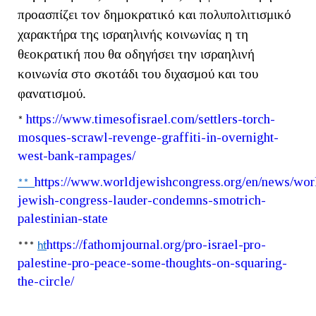
προασπίζει τον δημοκρατικό και πολυπολιτισμικό
χαρακτήρα της ισραηλινής κοινωνίας η τη
θεοκρατική που θα οδηγήσει την ισραηλινή
κοινωνία στο σκοτάδι του διχασμού και του
φανατισμού.
https
://
www
.
timesofisrael
.
com
/
settlers
-
torch
-
*
mosques
-
scrawl
-
revenge
-
graffiti
-
in
-
overnight
-
west
-
bank
-
rampages
/
https
://
www
.
worldjewishcongress
.
org
/
en
/
news
/
wor
**
jewish
-
congress
-
lauder
-
condemns
-
smotrich
-
palestinian
-
state
https
://
fathomjournal
.
org
/
pro
-
israel
-
pro
-
***
ht
palestine
-
pro
-
peace
-
some
-
thoughts
-
on
-
squaring
-
the
-
circle
/