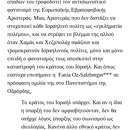
οπαδών του τροφοδοτεί τον αντισιωνιστικό
φανατισμό της Ευρωπαϊκής Εβραιοφοβικής
Αριστεράς. Μιας Αριστεράς που δεν διστάζει να
στοχοποιεί κάθε Ισραηλινό πολίτη ως «εγκληματία
πολέμου», και να στρέφει το βλέμμα της αλλού
όταν Χαμάς και Χεζμπολάχ σφάζουν και
τρομοκρατούν Ισραηλινούς πολίτες, μόνο και μόνο
επειδή ο φανατισμός τους αποσκοπεί στην
καταστροφή του κράτους του Ισραήλ. Και όπως
εύστοχα επεσήμανε η
Fania
Oz
-
Salzberger
*** σε
πρόσφατη ομιλία της στο Πανεπιστήμιο της
Οξφόρδης,
Το κράτος του Ισραήλ υπάρχει. Και αν η ίδια
η ύπαρξή του δεν αμφισβητούνταν, δεν θα
υπήρχε λόγος ύπαρξης του σιωνισμού ως
ιδεολογίας. Κανένα άλλο εθνικό κράτος δεν