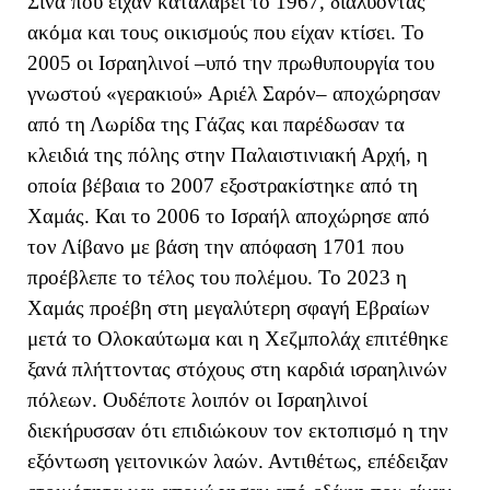
Σινά που είχαν καταλάβει το 1967, διαλύοντας
ακόμα και τους οικισμούς που είχαν κτίσει. Το
2005 οι Ισραηλινοί –υπό την πρωθυπουργία του
γνωστού «γερακιού» Αριέλ Σαρόν– αποχώρησαν
από τη Λωρίδα της Γάζας και παρέδωσαν τα
κλειδιά της πόλης στην Παλαιστινιακή Αρχή, η
οποία βέβαια το 2007 εξοστρακίστηκε από τη
Χαμάς. Και το 2006 το Ισραήλ αποχώρησε από
τον Λίβανο με βάση την απόφαση 1701 που
προέβλεπε το τέλος του πολέμου. Το 2023 η
Χαμάς προέβη στη μεγαλύτερη σφαγή Εβραίων
μετά το Ολοκαύτωμα και η Χεζμπολάχ επιτέθηκε
ξανά πλήττοντας στόχους στη καρδιά ισραηλινών
πόλεων. Ουδέποτε λοιπόν οι Ισραηλινοί
διεκήρυσσαν ότι επιδιώκουν τον εκτοπισμό η την
εξόντωση γειτονικών λαών. Αντιθέτως, επέδειξαν