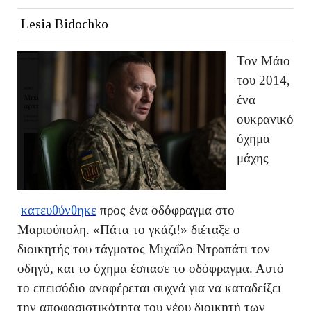
Lesia Bidochko
Τον Μάιο
του 2014,
ένα
ουκρανικό
όχημα
μάχης
κατευθύνθηκε
προς ένα οδόφραγμα στο
Μαριούπολη. «Πάτα το γκάζι!» διέταξε ο
διοικητής του τάγματος Μιχαΐλο Ντραπάτι τον
οδηγό, και το όχημα έσπασε το οδόφραγμα. Αυτό
το επεισόδιο αναφέρεται συχνά για να καταδείξει
την αποφασιστικότητα του νέου διοικητή των