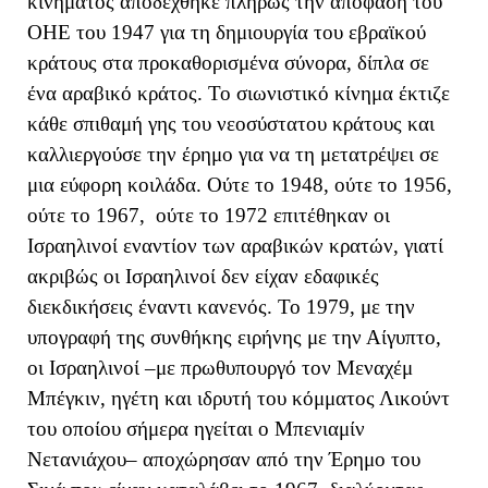
κινήματος αποδέχθηκε πλήρως την απόφαση του
ΟΗΕ του 1947 για τη δημιουργία του εβραϊκού
κράτους στα προκαθορισμένα σύνορα, δίπλα σε
ένα αραβικό κράτος. Το σιωνιστικό κίνημα έκτιζε
κάθε σπιθαμή γης του νεοσύστατου κράτους και
καλλιεργούσε την έρημο για να τη μετατρέψει σε
μια εύφορη κοιλάδα. Ούτε το 1948, ούτε το 1956,
ούτε το 1967, ούτε το 1972 επιτέθηκαν οι
Ισραηλινοί εναντίον των αραβικών κρατών, γιατί
ακριβώς οι Ισραηλινοί δεν είχαν εδαφικές
διεκδικήσεις έναντι κανενός. Το 1979, με την
υπογραφή της συνθήκης ειρήνης με την Αίγυπτο,
οι Ισραηλινοί –με πρωθυπουργό τον Μεναχέμ
Μπέγκιν, ηγέτη και ιδρυτή του κόμματος Λικούντ
του οποίου σήμερα ηγείται ο Μπενιαμίν
Νετανιάχου– αποχώρησαν από την Έρημο του