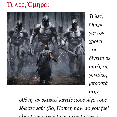
Τι λες, Όμηρε;
Τι λες,
Όμηρε,
για τον
χρόνο
που
δίνεται σε
αυτές τις
γυναίκες
μπροστά
στην
οθόνη, αν σκεφτεί κανείς πόσο λίγο τους
έδωσες εσύ;
(So, Homer, how do you feel
about the screen time given to these