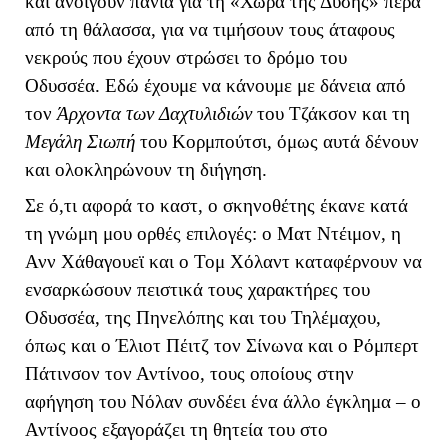
και ανοίγουν πανιά για τη «Χώρα της Δύσης» πέρα
από τη θάλασσα, για να τιμήσουν τους άταφους
νεκρούς που έχουν στρώσει το δρόμο του
Οδυσσέα. Εδώ έχουμε να κάνουμε με δάνεια από
τον
Άρχοντα των Δαχτυλιδιών
του Τζάκσον και τη
Μεγάλη Σιωπή
του Κορμπούτσι, όμως αυτά δένουν
και ολοκληρώνουν τη διήγηση.
Σε ό,τι αφορά το καστ, ο σκηνοθέτης έκανε κατά
τη γνώμη μου ορθές επιλογές: ο Ματ Ντέιμον, η
Ανν Χάθαγουεϊ και ο Τομ Χόλαντ καταφέρνουν να
ενσαρκώσουν πειστικά τους χαρακτήρες του
Οδυσσέα, της Πηνελόπης και του Τηλέμαχου,
όπως και ο Έλιοτ Πέιτζ τον Σίνωνα και ο Ρόμπερτ
Πάτινσον τον Αντίνοο, τους οποίους στην
αφήγηση του Νόλαν συνδέει ένα άλλο έγκλημα – ο
Αντίνοος εξαγοράζει τη θητεία του στο