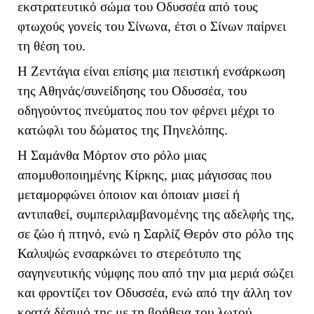
εκστρατευτικό σώμα του Οδυσσέα από τους
φτωχούς γονείς του Σίνωνα, έτσι ο Σίνων παίρνει
τη θέση του.
Η Ζεντάγια είναι επίσης μια πειστική ενσάρκωση
της Αθηνάς/συνείδησης του Οδυσσέα, του
οδηγούντος πνεύματος που τον φέρνει μέχρι το
κατώφλι του δώματος της Πηνελόπης.
Η Σαμάνθα Μόρτον στο ρόλο μιας
απομυθοποιημένης Κίρκης, μιας μάγισσας που
μεταμορφώνει όποιον και όποιαν μισεί ή
αντιπαθεί, συμπεριλαμβανομένης της αδελφής της,
σε ζώο ή πτηνό, ενώ η Σαρλίζ Θερόν στο ρόλο της
Καλυψώς ενσαρκώνει το στερεότυπο της
σαγηνευτικής νύμφης που από την μια μεριά σώζει
και φροντίζει τον Οδυσσέα, ενώ από την άλλη τον
κρατά δέσμιό της με τη βοήθεια του λωτού.