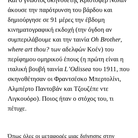
άκουσε την παρότρυνση του βάρδου και
δημιούργησε σε 91 μέρες την έβδομη
κινηματογραφική εκδοχή (την όγδοη αν
συμπεριλάβουμε και την ταινία
Oh
Brother
,
where
art
thou
?
των αδελφών Κοέν) του
περίφημου ομηρικού έπους (η πρώτη είναι η
ιταλική βουβή ταινία
L
’
Odissea
του 1911, που
σκηνοθέτησαν οι Φραντσέσκο Μπερτολίνι,
Αλμπέρτο Παντοβάν και Τζουζέπε ντε
Λιγκουόρο). Ποιος ήταν ο στόχος του, τι
πέτυχε.
Όπως όλες οι μεταφορές μιας διήγησης στην