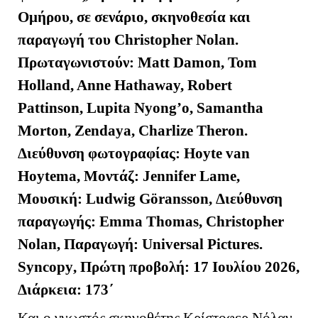
Ομήρου, σε σενάριο, σκηνοθεσία και
παραγωγή του Christopher Nolan.
Πρωταγωνιστούν
: Matt Damon, Tom
Holland, Anne Hathaway, Robert
Pattinson, Lupita Nyong’o, Samantha
Morton, Zendaya, Charlize Theron.
Διεύθυνση
φωτογραφίας
: Hoyte van
Hoytema,
Μοντάζ
: Jennifer Lame,
Μουσική
: Ludwig Göransson,
Διεύθυνση
παραγωγής
: Emma Thomas, Christopher
Nolan,
Παραγωγή
: Universal Pictures.
Syncopy
, Πρώτη προβολή: 17 Ιουλίου 2026,
Διάρκεια: 173΄
Και ο γνωστός σκηνοθέτης Κρίστοφερ Νόλαν