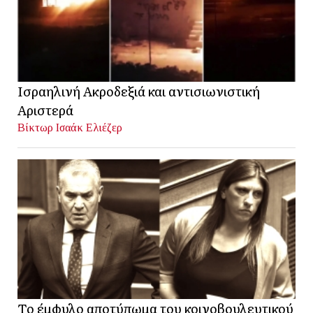
Ισραηλινή Ακροδεξιά και αντισιωνιστική
Αριστερά
Βίκτωρ Ισαάκ Ελιέζερ
Το έμφυλο αποτύπωμα του κοινοβουλευτικού