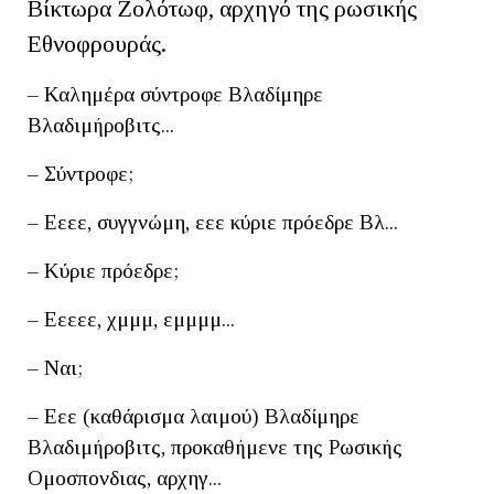
Βίκτωρα Ζολότωφ, αρχηγό της ρωσικής
Εθνοφρουράς.
– Καλημέρα σύντροφε Βλαδίμηρε
Βλαδιμήροβιτς...
– Σύντροφε;
– Εεεε, συγγνώμη, εεε κύριε πρόεδρε Βλ...
– Κύριε πρόεδρε;
– Εεεεε, χμμμ, εμμμμ...
– Ναι;
– Εεε (καθάρισμα λαιμού) Βλαδίμηρε
Βλαδιμήροβιτς, προκαθήμενε της Ρωσικής
Ομοσπονδιας, αρχηγ...