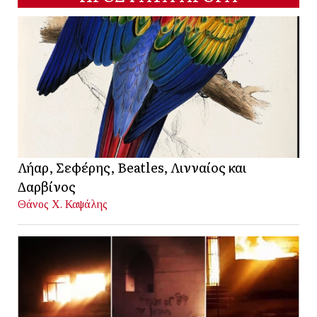
Λήαρ, Σεφέρης, Beatles, Λινναίος και
Δαρβίνος
Θάνος Χ. Καψάλης