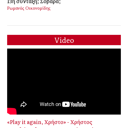
13η σύνταξη; Σοβαρά;
Ρωμανός Οικονομίδης
Video
«Play it again, Χρήστο» - Χρήστος