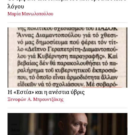
λόγου
Μαρία Μανωλοπούλου
Η «Εστία» και η ανέστια ύβρις
Ξενοφών Α. Μπρουντζάκης