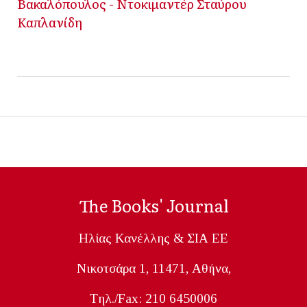
Βακαλόπουλος - Ντοκιμαντέρ Σταύρου
Καπλανίδη
The Books' Journal
Ηλίας Κανέλλης & ΣΙΑ ΕΕ
Nικοτσάρα 1, 11471, Aθήνα,
Tηλ./Fax: 210 6450006