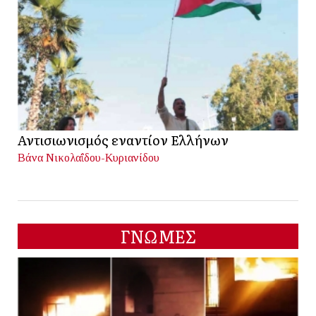
Αντισιωνισμός εναντίον Ελλήνων
Βάνα Νικολαΐδου-Κυριανίδου
ΓΝΩΜΕΣ