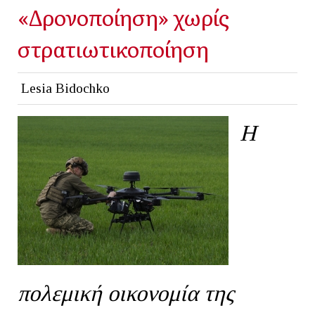
«Δρονοποίηση» χωρίς
στρατιωτικοποίηση
Lesia Bidochko
Η
πολεμική οικονομία της