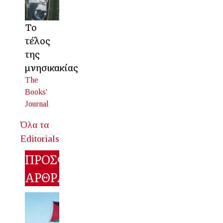
Το
τέλος
της
μνησικακίας
The
Books'
Journal
Όλα τα
Editorials
ΠΡΟΣΦΑΤΑ
ΑΡΘΡΑ