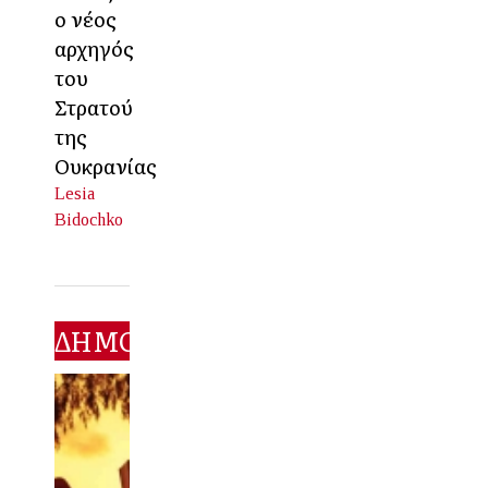
ο νέος
αρχηγός
του
Στρατού
της
Ουκρανίας
Lesia
Bidochko
ΔΗΜΟΦΙΛΕΣΤΕΡΑ