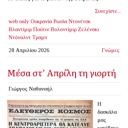
Συνεχίστε...
web only
Ουκρανία
Ρωσία
Ντονέτσκ
Βλαντίμιρ Πούτιν
Βολοντίμιρ Ζελένσκι
Ντόναλντ Τραμπ
28 Απριλίου 2026
Γνώμες
Μέσα στ’ Απρίλη τη γιορτή
Γιώργος Ναθαναήλ
Η
δασκάλα
μας
κατέβηκε