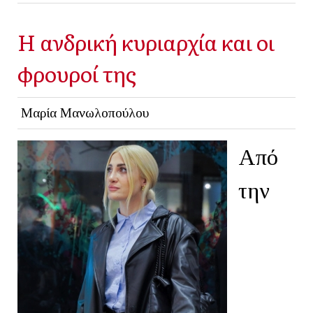
Η ανδρική κυριαρχία και οι
φρουροί της
Μαρία Μανωλοπούλου
Από
την