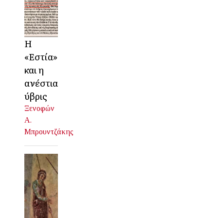
Η
«Εστία»
και η
ανέστια
ύβρις
Ξενοφών
Α.
Μπρουντζάκης