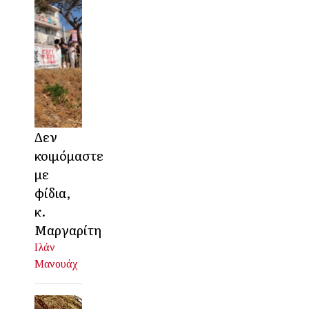
Δεν
κοιμόμαστε
με
φίδια,
κ.
Μαργαρίτη
Ιλάν
Μανουάχ