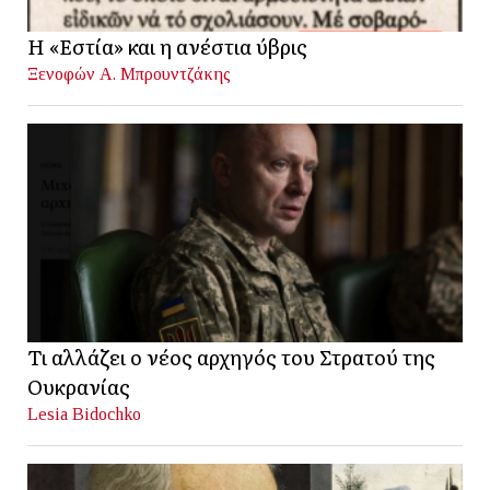
Η «Εστία» και η ανέστια ύβρις
Ξενοφών Α. Μπρουντζάκης
Τι αλλάζει ο νέος αρχηγός του Στρατού της
Ουκρανίας
Lesia Bidochko