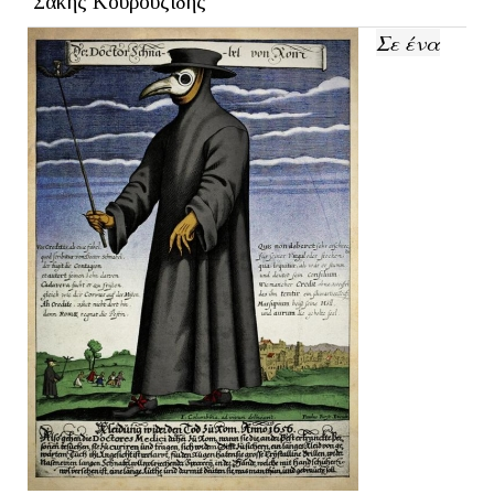
Σάκης Κουρουζίδης
Σε ένα