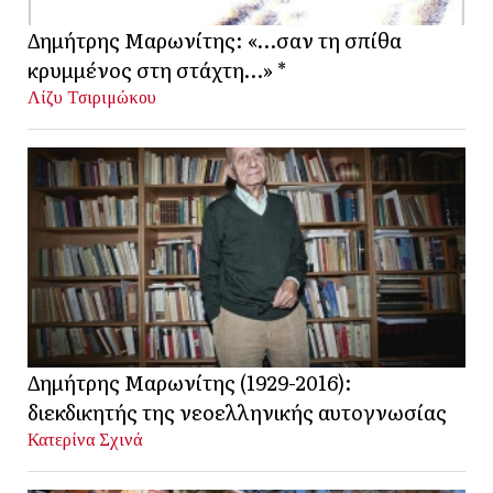
Δημήτρης Μαρωνίτης: «…σαν τη σπίθα
κρυμμένος στη στάχτη…» *
Λίζυ Τσιριμώκου
Δημήτρης Μαρωνίτης (1929-2016):
διεκδικητής της νεοελληνικής αυτογνωσίας
Κατερίνα Σχινά