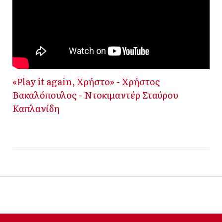
«Play it again, Χρήστο» - Χρήστος
Βακαλόπουλος - Ντοκιμαντέρ Σταύρου
Καπλανίδη