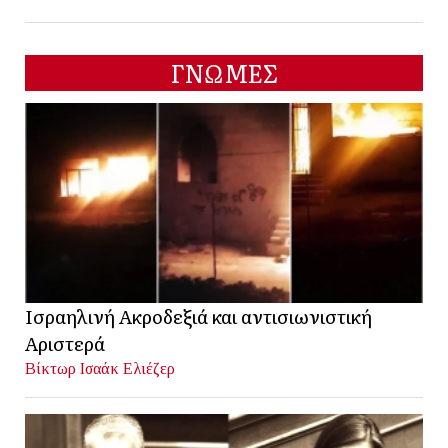
ΓΝΩΜΕΣ
Ισραηλινή Ακροδεξιά και αντισιωνιστική
Αριστερά
Βίκτωρ Ισαάκ Ελιέζερ