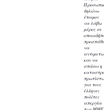
Προσωπικώς
δηλώνω
έτοιμος
να λάβω
μέρος σε
οποιαδήποτε
προσπάθεια
να
αντιμετωπισ
και να
σπάσει η
καταστροφι
πρωτίστως
για τους
έλληνες
πολίτες
απεργία
των ΜΜΕ