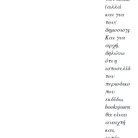
(αλλά
και για
τους
δημοσιογράφ
Και για
αρχή,
δηλώνω
ότι η
ιστοσελίδα
του
περιοδικού
που
εκδίδω,
booksjournal.g
θα είναι
ανοιχτή
και,
εκτός