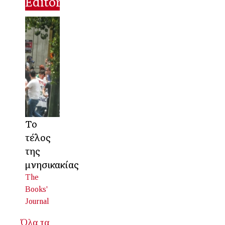
Editorial
Το
τέλος
της
μνησικακίας
The
Books'
Journal
Όλα τα