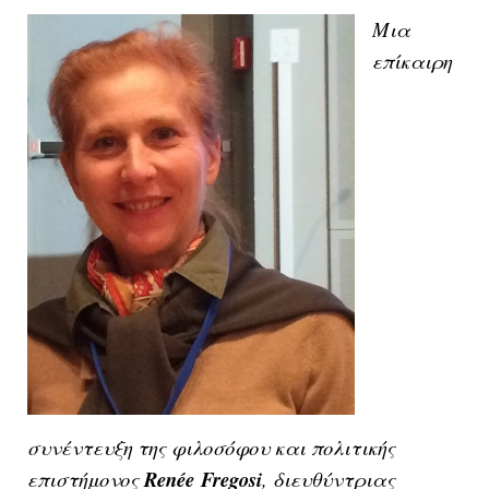
Μια
επίκαιρη
συνέντευξη της φιλοσόφου και πολιτικής
επιστήμονος
Ren
é
e
Fregosi
, διευθύντριας