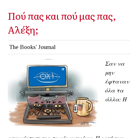
Πού πας και πού μας πας,
Αλέξη;
The Books' Journal
Σαν να
μην
έφταναν
όλα τα
άλλα: Η
αγανάκτηση για το νέο μνημόνιο. Η οργή για