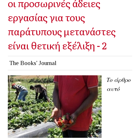
οι προσωρινές άδειες
εργασίας για τους
παράτυπους μετανάστες
είναι θετική εξέλιξη - 2
The Books' Journal
Το άρθρο
αυτό