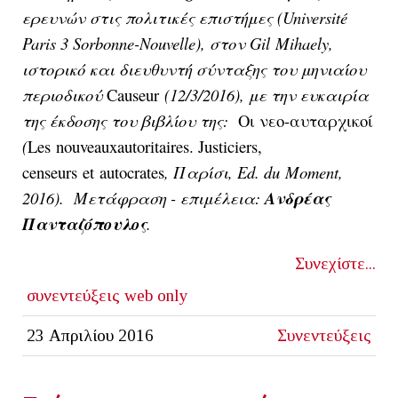
ερευνών στις πολιτικές επιστήμες (
Universit
é
Paris
3
Sorbonne
-
Nouvelle
), στον
Gil
Mihaely
,
ιστορικό και διευθυντή σύνταξης του μηνιαίου
περιοδικού
Causeur
(12/3/2016), με την ευκαιρία
της έκδοσης του βιβλίου της:
Οι νεο-αυταρχικοί
(
Les
nouveaux
autoritaires
.
Justiciers
,
censeurs
et
autocrates
, Παρίσι,
Ed
.
du
Moment
,
2016). Μετάφραση - επιμέλεια:
Ανδρέας
Πανταζόπουλος
.
Συνεχίστε...
συνεντεύξεις
web only
23 Απριλίου 2016
Συνεντεύξεις