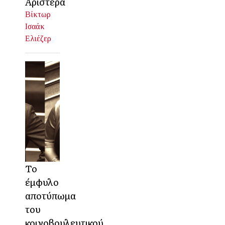
Αριστερά
Βίκτωρ
Ισαάκ
Ελιέζερ
Το
έμφυλο
αποτύπωμα
του
κοινοβουλευτικού