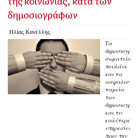
της κοινωνίας, κατά των
δημοσιογράφων
Ηλίας Κανέλλης
Τα
δημοσιογρα
σωματεία
πουλάνε
και τα
ασφαλιστικ
ταμεία
των
δημοσιογρά
και τις
καλύτερες
υπηρεσίες
προς την