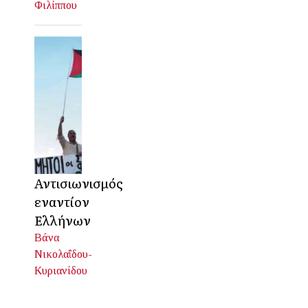
Φιλίππου
Αντισιωνισμός
εναντίον
Ελλήνων
Βάνα
Νικολαΐδου-
Κυριανίδου