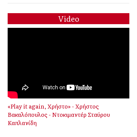
Video
«Play it again, Χρήστο» - Χρήστος
Βακαλόπουλος - Ντοκιμαντέρ Σταύρου
Καπλανίδη