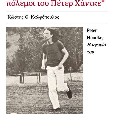
πόλεμοι του Πέτερ Χάντκε*
Κώστας Θ. Καλφόπουλος
Peter
Handke
,
H
αγωνία
του