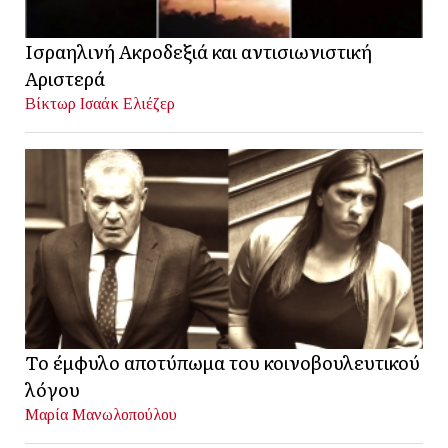
Ισραηλινή Ακροδεξιά και αντισιωνιστική
Αριστερά
Βίκτωρ Ισαάκ Ελιέζερ
Το έμφυλο αποτύπωμα του κοινοβουλευτικού
λόγου
Μαρία Μανωλοπούλου