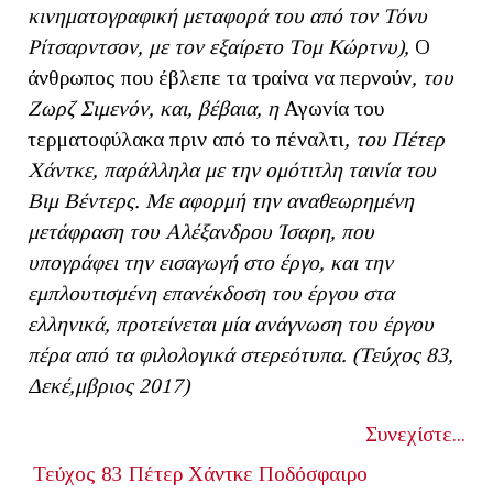
κινηματογραφική μεταφορά του από τον Τόνυ
Ρίτσαρντσον, με τον εξαίρετο Τομ Κώρτνυ),
Ο
άνθρωπος που έβλεπε τα τραίνα να περνούν
, του
Ζωρζ Σιμενόν, και, βέβαια, η
Αγωνία του
τερματοφύλακα πριν από το πέναλτι
, του Πέτερ
Χάντκε, παράλληλα με την ομότιτλη ταινία του
Βιμ Βέντερς. Με αφορμή την αναθεωρημένη
μετάφραση του Αλέξανδρου Ίσαρη, που
υπογράφει την εισαγωγή στο έργο, και την
εμπλουτισμένη επανέκδοση του έργου στα
ελληνικά, προτείνεται μία ανάγνωση του έργου
πέρα από τα φιλολογικά στερεότυπα. (Τεύχος 83,
Δεκέ,μβριος 2017)
Συνεχίστε...
Τεύχος 83
Πέτερ Χάντκε
Ποδόσφαιρο