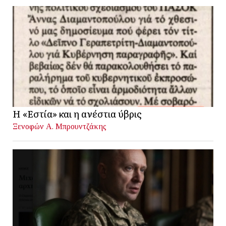
Η «Εστία» και η ανέστια ύβρις
Ξενοφών Α. Μπρουντζάκης