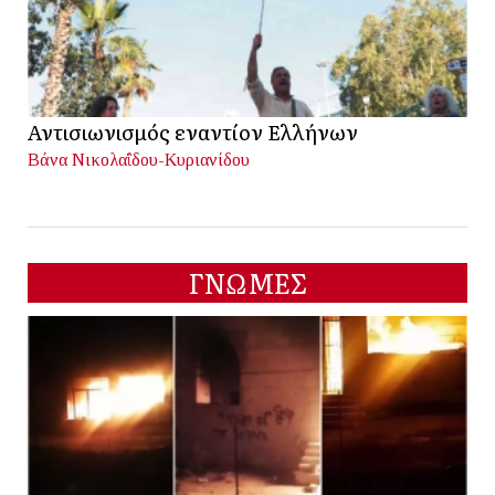
Αντισιωνισμός εναντίον Ελλήνων
Βάνα Νικολαΐδου-Κυριανίδου
ΓΝΩΜΕΣ