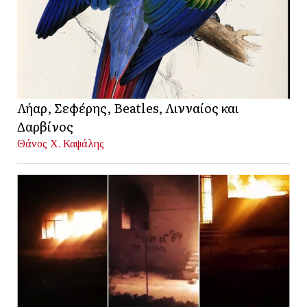
Λήαρ, Σεφέρης, Beatles, Λινναίος και
Δαρβίνος
Θάνος Χ. Καψάλης