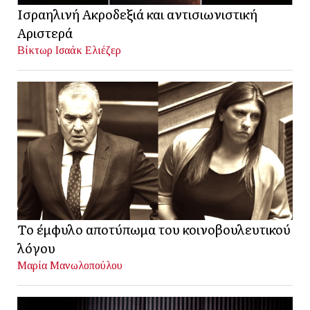
Ισραηλινή Ακροδεξιά και αντισιωνιστική
Αριστερά
Βίκτωρ Ισαάκ Ελιέζερ
Το έμφυλο αποτύπωμα του κοινοβουλευτικού
λόγου
Μαρία Μανωλοπούλου