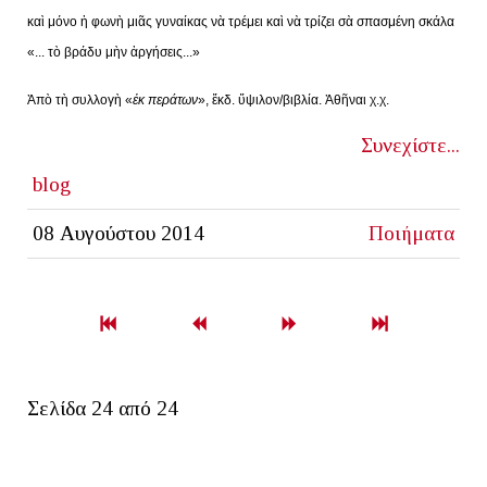
καὶ μόνο ἡ φωνὴ μιᾶς γυναίκας νὰ τρέμει καὶ νὰ τρίζει σὰ σπασμένη σκάλα
«... τὸ βράδυ μὴν ἀργήσεις...»
Ἀπὸ τὴ συλλογὴ «
ἐκ περάτων
», ἔκδ. ὕψιλον/βιβλία. Ἀθῆναι χ.χ.
Συνεχίστε...
blog
08 Αυγούστου 2014
Ποιήματα
Σελίδα 24 από 24