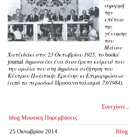
αφορμή
την
επέτειο
της
γέννησης
του
Μάνου
Χατζιδάκι στις 23 Οκτωβρίου 1925, το
books'
journal
δημοσιεύει ένα δυσεύρετο κείμενό του:
την
ομιλία του στη δημόσια συζήτηση του
Κέντρου Πολιτικής
Ερεύνης
κι Επιμορφώσεως
(
από το
περιοδικό
Π
ρ
οσανατολισμοί
73/1984)
.
Συνεχίστε...
blog
Μουσική
Παρεμβάσεις
25 Οκτωβρίου 2014
Blog