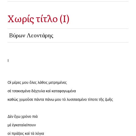
Χωρίς τίτλο (I)
Βύρων Λεοντάρης
Ι
Οἱ μέρες μου ὅλες λάθος μετρημένες
σὲ τσακισμένα δάχτυλα καὶ καταφαγωμένα
καθὼς χυμοῦσε πάντα πάνω μου τὸ λυσσασμένο τίποτε τῆς ζωῆς
Δὲν ἔχω χρόνο πιὰ
μὲ ἐγκαταλείπουν
οἱ πράξεις καὶ τὰ λόγια