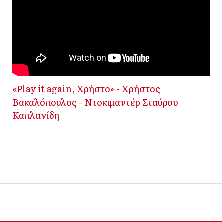
«Play it again, Χρήστο» - Χρήστος
Βακαλόπουλος - Ντοκιμαντέρ Σταύρου
Καπλανίδη