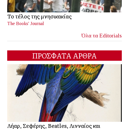
Το τέλος της μνησικακίας
The Books' Journal
Όλα τα Editorials
ΠΡΟΣΦΑΤΑ ΑΡΘΡΑ
Λήαρ, Σεφέρης, Beatles, Λινναίος και