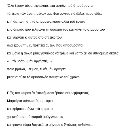
Ὅλα ἔχουν τώρα τὴν εὐπρέπεια αὐτῶν ποὺ ἀποσύρονται
τὰ χέρια τῶν ἀγαπημένων μας ψάχνοντας γιὰ ἄλλες χειροπέδες
κι ἡ ἄμπωτη ἀπ' τὰ σπασμένα κρύσταλλα τοῦ ἔρωτα
κι ὁ δήμιος ποὺ τελειώνει τὴ δουλειά του καὶ κάνει τὸ σταυρό του
καὶ γυρνάει κι αὐτὸς στὸ σπιτικό του
ὅλα ἔχουν τὴν εὐπρέπεια αὐτῶν ποὺ ἀποσύρονται
καὶ μόνο ἡ φωνὴ μίας γυναίκας νὰ τρέμει καὶ νὰ τρίζει σὰ σπασμένη σκάλα
«... τὸ βράδυ μὴν ἀργήσεις...»
ποιὸ βράδυ, θεέ μου, τί νὰ μὴν ἀργήσω
μέσα σ' αὐτὸ τὸ ἀβυσσαλέο παθητικὸ τοῦ χρόνου
Πῶς τὸν καιρὸν ἐν ἀτοπήμασιν ἐβιότευσα ρεμβόμενος...
Μαρτύρια πάνω στὰ μαρτύρια
καὶ κρίματα πάνω στὰ κρίματα
χρεωκόπος τοῦ καιροῦ ἀσύγγνωστος
καὶ φτάνει τώρα ξαφνικὰ τὸ μήνυμα ὁ Ἀγώνιος πεθαίνει...