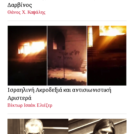
Δαρβίνος
Θάνος Χ. Καψάλης
Ισραηλινή Ακροδεξιά και αντισιωνιστική
Αριστερά
Βίκτωρ Ισαάκ Ελιέζερ