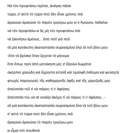
Νὰ τὸν προφτάσω πρέπει, ἀνάγκη πᾶσα
τώρα, σ' αὐτὸ τὸ τώρα ποὺ δὲν εἶναι χρόνος πιὰ
ἀραιώνει ἀραιώνει τὸ παρὸν τριγύρω μου κι ὁ Ἀγώνιος πεθαίνει
νὰ τὸν προφτάσω κι ἂς μὴ τὸν προφταίνω πιὰ
νὰ ξεκινήσω ἀμέσως... ἀπὸ ποῦ γιὰ ποῦ
σὲ μία κατάκοπη ἀκαταστασία σωριασμένα ὅλα τὰ τοῦ βίου μου
-ἔτσι τὰ βρίσκει ὅταν ἔρχεται τὸ μήνυμα
ἔτσι ὅπως πρὶν ἀπὸ μετοίκηση μὲς σ' ἔξαλλα δωμάτια
σκόρπια χρειώδη καὶ ἄχρηστα εὐτελῆ καὶ τιμαλφῆ ἐνθύμια καὶ φυλαχτὰ
φτωχὲς παρηγοριὲς τῆς καθημερινῆς ἁφῆς καὶ τῆς χαμοζωῆς μας
ἀπελπισία τοῦ τί νὰ πάρεις τί ν' ἀφήσεις
ἀπελπισία του νὰ σὲ νοιάζει ἀκόμη τί νὰ πάρεις τί ν' ἀφήσεις...-
σὲ μιὰ κατάκοπη ἀκαταστασία σωριασμένα ὅλα τὰ τοῦ βίου μου
σ' αὐτὸ τὸ τώρα ποὺ δὲν εἶναι χρόνος πιὰ
ἀραιώνει ἀραιώνει τὸ παρὸν τριγύρω μου
κι εἶμαι στὸ πουθενὰ