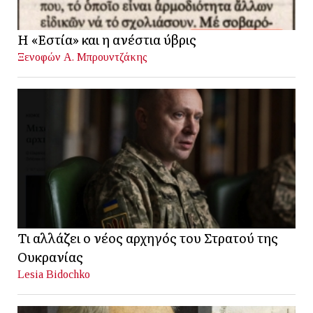
Η «Εστία» και η ανέστια ύβρις
Ξενοφών Α. Μπρουντζάκης
Τι αλλάζει ο νέος αρχηγός του Στρατού της
Ουκρανίας
Lesia Bidochko