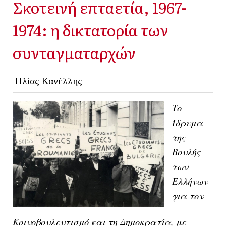
Σκοτεινή επταετία, 1967-
1974: η δικτατορία των
συνταγματαρχών
Ηλίας Κανέλλης
Το
Ίδρυμα
της
Βουλής
των
Ελλήνων
για τον
Κοινοβουλευτισμό και τη Δημοκρατία, με