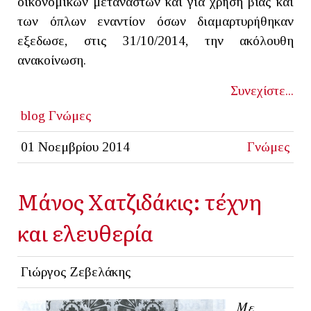
οικονομικών μεταναστών και για χρήση βίας και
των όπλων εναντίον όσων διαμαρτυρήθηκαν
εξεδωσε, στις 31/10/2014, την ακόλουθη
ανακοίνωση.
Συνεχίστε...
blog
Γνώμες
01 Νοεμβρίου 2014
Γνώμες
Μάνος Χατζιδάκις: τέχνη
και ελευθερία
Γιώργος Ζεβελάκης
Με