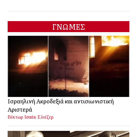
ΓΝΩΜΕΣ
Ισραηλινή Ακροδεξιά και αντισιωνιστική
Αριστερά
Βίκτωρ Ισαάκ Ελιέζερ