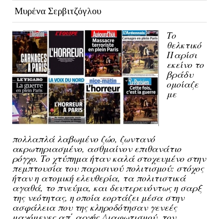
Μυρένα Σερβιτζόγλου
Το
θελκτικό
Παρίσι
εκείνο το
βράδυ
ομοίαζε
με
πολλαπλά λαβωμένο ζώο, ζωντανό
ακρωτηριασμένο, ασθμαίνον επιθανάτιο
ρόγχο. Το χτύπημα ήταν καλά στοχευμένο στην
πεμπτουσία του παρισινού πολιτισμού: στόχος
ήταν η ατομική ελευθερία, τα πολιτιστικά
αγαθά, το πνεύμα, και δευτερευόντως η σαρξ
της νεότητας, η οποία εορτάζει μέσα στην
ασφάλεια που της κληροδότησαν γενεές
μαχόμενες απ΄ αρχής Διαφωτισμού, τον