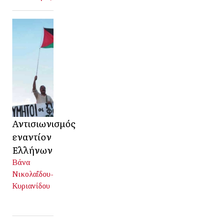
Αντισιωνισμός
εναντίον
Ελλήνων
Βάνα
Νικολαΐδου-
Κυριανίδου