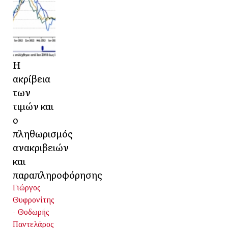
Η
ακρίβεια
των
τιμών και
ο
πληθωρισμός
ανακριβειών
και
παραπληροφόρησης
Γιώργος
Θυφρονίτης
- Θοδωρής
Παντελάρος