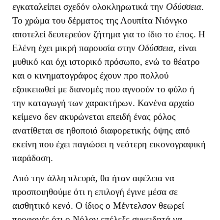
εγκαταλείπει σχεδόν ολοκληρωτικά την
Οδύσσεια
.
Το χρώμα του δέρματος της Λουπίτα Νιόνγκο
αποτελεί δευτερεύον ζήτημα για το ίδιο το έπος. Η
Ελένη έχει μικρή παρουσία στην
Οδύσσεια
, είναι
μυθικό και όχι ιστορικό πρόσωπο, ενώ το θέατρο
και ο κινηματογράφος έχουν προ πολλού
εξοικειωθεί με διανομές που αγνοούν το φύλο ή
την καταγωγή των χαρακτήρων. Κανένα αρχαίο
κείμενο δεν ακυρώνεται επειδή ένας ρόλος
ανατίθεται σε ηθοποιό διαφορετικής όψης από
εκείνη που έχει παγιώσει η νεότερη εικονογραφική
παράδοση.
Από την άλλη πλευρά, θα ήταν αφέλεια να
προσποιηθούμε ότι η επιλογή έγινε μέσα σε
αισθητικό κενό. Ο ίδιος ο Μέντελσον θεωρεί
προφανές ότι ο Νόλαν επέλεξε συνειδητά να