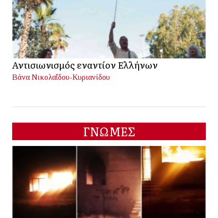
Αντισιωνισμός εναντίον Ελλήνων
Βάνα Νικολαΐδου-Κυριανίδου
ΓΝΩΜΕΣ