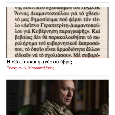
Η «Εστία» και η ανέστια ύβρις
Ξενοφών Α. Μπρουντζάκης