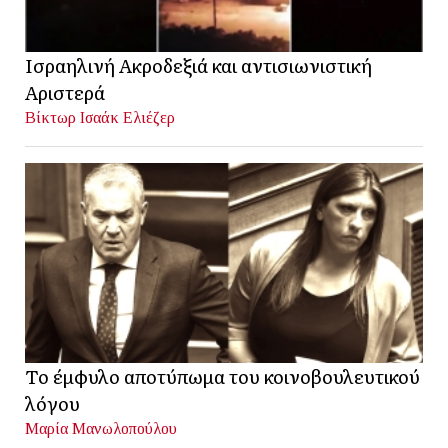
Ισραηλινή Ακροδεξιά και αντισιωνιστική
Αριστερά
Βίκτωρ Ισαάκ Ελιέζερ
Το έμφυλο αποτύπωμα του κοινοβουλευτικού
λόγου
Μαρία Μανωλοπούλου