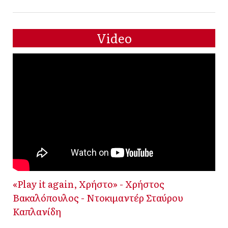
Video
«Play it again, Χρήστο» - Χρήστος
Βακαλόπουλος - Ντοκιμαντέρ Σταύρου
Καπλανίδη