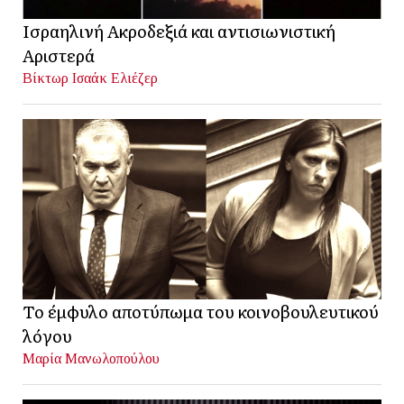
Ισραηλινή Ακροδεξιά και αντισιωνιστική
Αριστερά
Βίκτωρ Ισαάκ Ελιέζερ
Το έμφυλο αποτύπωμα του κοινοβουλευτικού
λόγου
Μαρία Μανωλοπούλου