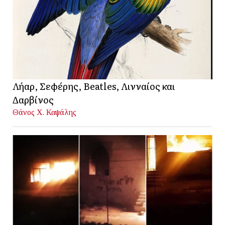
Λήαρ, Σεφέρης, Beatles, Λινναίος και
Δαρβίνος
Θάνος Χ. Καψάλης