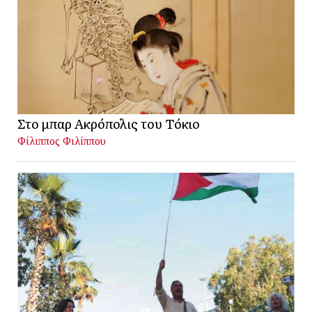
Στο μπαρ Ακρόπολις του Τόκιο
Φίλιππος Φιλίππου