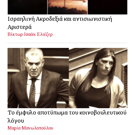
Ισραηλινή Ακροδεξιά και αντισιωνιστική
Αριστερά
Βίκτωρ Ισαάκ Ελιέζερ
Το έμφυλο αποτύπωμα του κοινοβουλευτικού
λόγου
Μαρία Μανωλοπούλου