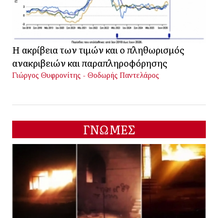
Η ακρίβεια των τιμών και ο πληθωρισμός
ανακριβειών και παραπληροφόρησης
Γιώργος Θυφρονίτης - Θοδωρής Παντελάρος
ΓΝΩΜΕΣ