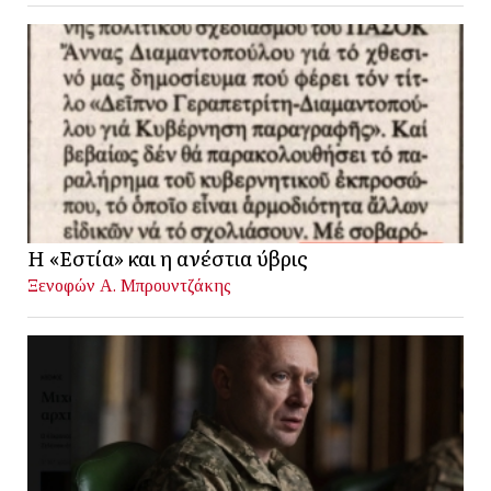
Η «Εστία» και η ανέστια ύβρις
Ξενοφών Α. Μπρουντζάκης