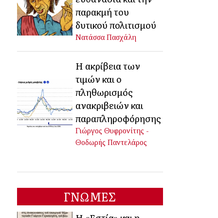
παρακμή του
δυτικού πολιτισμού
Νατάσσα Πασχάλη
Η ακρίβεια των
τιμών και ο
πληθωρισμός
ανακριβειών και
παραπληροφόρησης
Γιώργος Θυφρονίτης -
Θοδωρής Παντελάρος
ΓΝΩΜΕΣ
Η «Εστία» και η