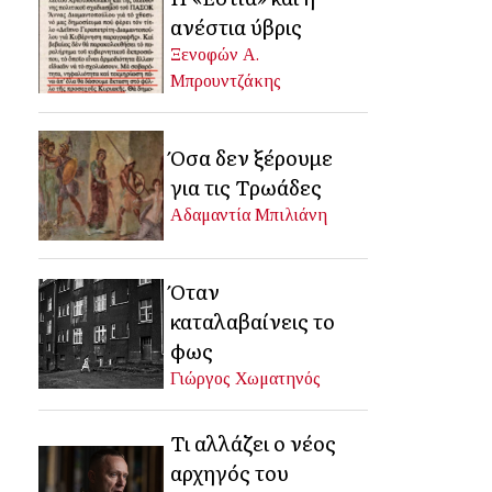
ανέστια ύβρις
Ξενοφών Α.
Μπρουντζάκης
Όσα δεν ξέρουμε
για τις Τρωάδες
Αδαμαντία Μπιλιάνη
Όταν
καταλαβαίνεις το
φως
Γιώργος Χωματηνός
Τι αλλάζει ο νέος
αρχηγός του