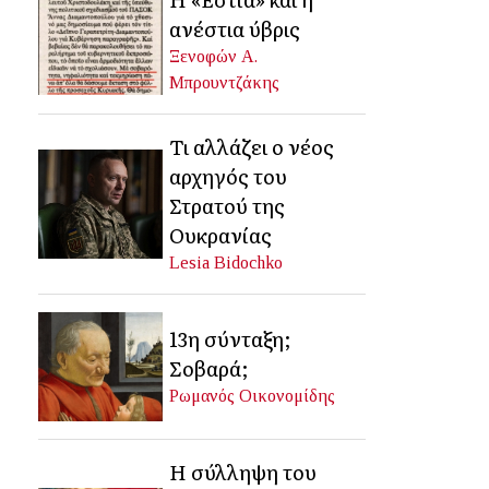
ανέστια ύβρις
Ξενοφών Α.
Μπρουντζάκης
Τι αλλάζει ο νέος
αρχηγός του
Στρατού της
Ουκρανίας
Lesia Bidochko
13η σύνταξη;
Σοβαρά;
Ρωμανός Οικονομίδης
Η σύλληψη του