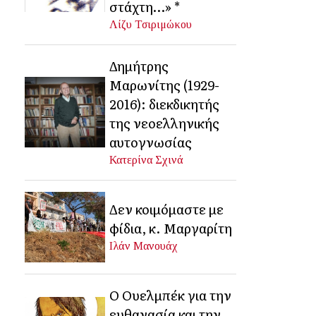
στάχτη…» *
Λίζυ Τσιριμώκου
Δημήτρης
Μαρωνίτης (1929-
2016): διεκδικητής
της νεοελληνικής
αυτογνωσίας
Κατερίνα Σχινά
Δεν κοιμόμαστε με
φίδια, κ. Μαργαρίτη
Ιλάν Μανουάχ
Ο Ουελμπέκ για την
ευθανασία και την