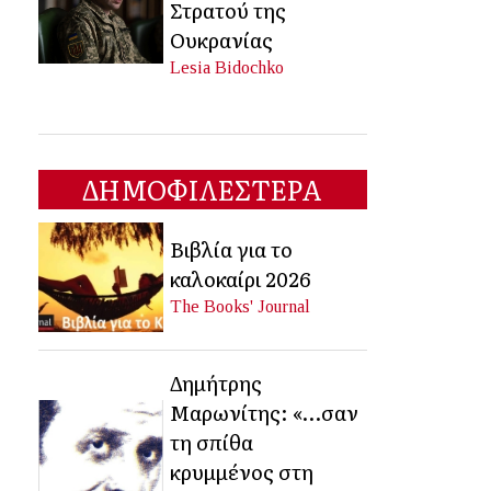
Στρατού της
Ουκρανίας
Lesia Bidochko
ΔΗΜΟΦΙΛΕΣΤΕΡΑ
Βιβλία για το
καλοκαίρι 2026
The Books' Journal
Δημήτρης
Μαρωνίτης: «…σαν
τη σπίθα
κρυμμένος στη