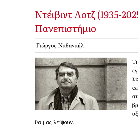
Ντέιβιντ Λοτζ (1935-202
Πανεπιστήμιο
Γιώργος Ναθαναήλ
Τη
εγ
Συ
ca
στ
βρ
οξ
θα μας λείψουν.