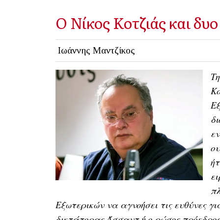
Ο Νίκος Κοτζιάς και δυο 
Ιωάννης Μαντζίκος
Τη
Kο
Εξ
δι
εν
ου
ήτ
ει
πλ
Εξωτερικών να αγνοήσει τις ευθύνες γι
δικτάτορας Άσσαντ ή ο ρώσος πρόεδρος 