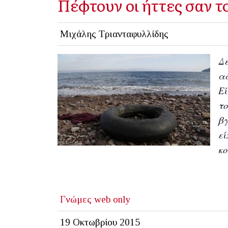
Πέφτουν οι ήττες σαν τ
Μιχάλης Τριανταφυλλίδης
Δε
αδ
Εί
το
βγ
εί
κο
Γνώμες
web only
19 Οκτωβρίου 2015