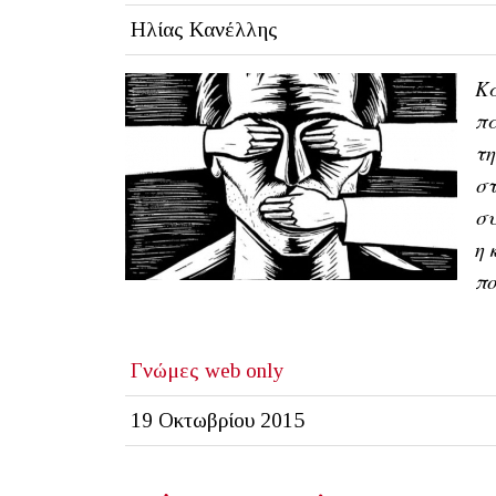
Ηλίας Κανέλλης
Κα
πα
τη
στ
συ
η 
πο
Γνώμες
web only
19 Οκτωβρίου 2015