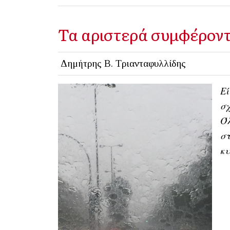
Τα αριστερά συμφέροντ
Δημήτρης Β. Τριανταφυλλίδης
Εί
σχ
Όλ
στ
κυ