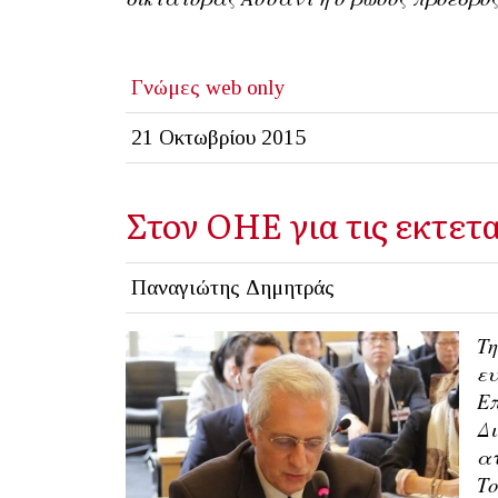
Γνώμες
web only
21 Οκτωβρίου 2015
Στον ΟΗΕ για τις εκτετ
Παναγιώτης Δημητράς
Τη
ευ
Ε
Δι
ατ
Το