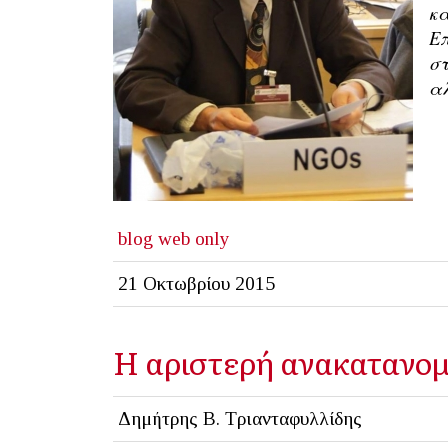
κα
Επ
στ
αλ
blog
web only
21 Οκτωβρίου 2015
Η αριστερή ανακατανομ
Δημήτρης Β. Τριανταφυλλίδης