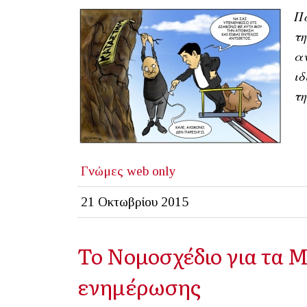
Πο
τη
αν
ιδ
τη
Γνώμες
web only
21 Οκτωβρίου 2015
Το Νομοσχέδιο για τα Μ
ενημέρωσης