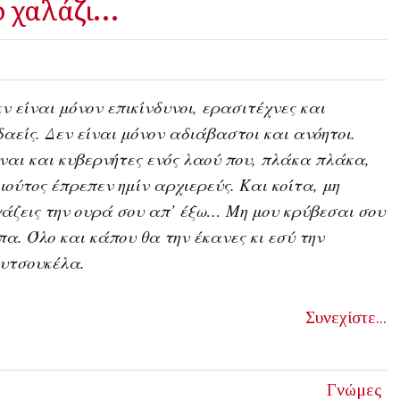
ο χαλάζι…
ν είναι μόνον επικίνδυνοι, ερασιτέχνες και
αείς. Δεν είναι μόνον αδιάβαστοι και ανόητοι.
ναι και κυβερνήτες ενός λαού που, πλάκα πλάκα,
ιούτος έπρεπεν ημίν αρχιερεύς. Και κοίτα, μη
άζεις την ουρά σου απ’ έξω… Μη μου κρύβεσαι σου
πα. Όλο και κάπου θα την έκανες κι εσύ την
υτσουκέλα.
Συνεχίστε...
Γνώμες