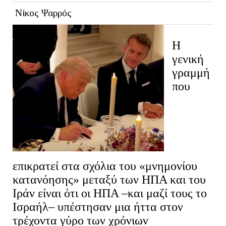
Νίκος Ψαρρός
Η
γενική
γραμμή
που
επικρατεί στα σχόλια του «μνημονίου
κατανόησης» μεταξύ των ΗΠΑ και του
Ιράν είναι ότι οι ΗΠΑ –και μαζί τους το
Ισραήλ– υπέστησαν μια ήττα στον
τρέχοντα γύρο των χρόνιων