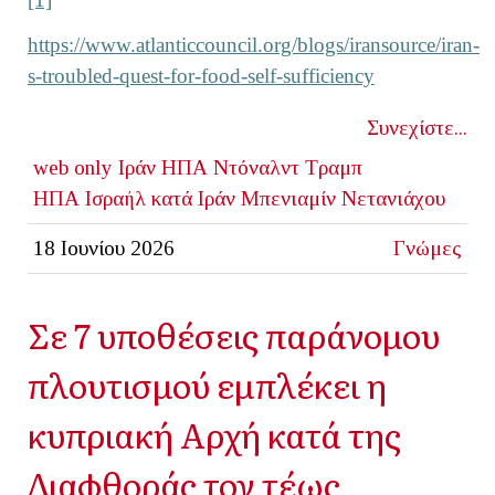
https://www.atlanticcouncil.org/blogs/iransource/iran-
s-troubled-quest-for-food-self-sufficiency
Συνεχίστε...
web only
Ιράν
ΗΠΑ
Ντόναλντ Τραμπ
ΗΠΑ Ισραήλ κατά Ιράν
Μπενιαμίν Νετανιάχου
18 Ιουνίου 2026
Γνώμες
Σε 7 υποθέσεις παράνομου
πλουτισμού εμπλέκει η
κυπριακή Αρχή κατά της
Διαφθοράς τον τέως