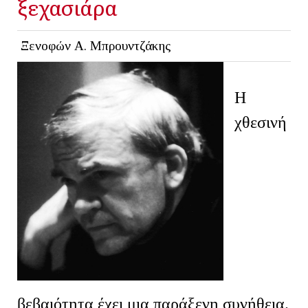
ξεχασιάρα
Ξενοφών Α. Μπρουντζάκης
Η
χθεσινή
βεβαιότητα έχει μια παράξενη συνήθεια.