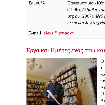
Πανεπιστημίου Κύπρ
(1996),
Ο βυθός το
στίχου
(2007),
Ιδαλ
ελληνική λογοτεχνί
E-mail:
alexs@ucy.ac.cy
Έργα και Ημέρες ενός στωικο
Ο 
τω
κρ
πο
Νε
(1
Λο