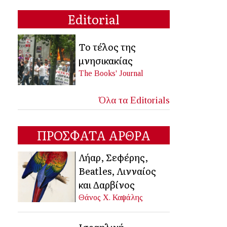
Editorial
Το τέλος της
μνησικακίας
The Books' Journal
Όλα τα Editorials
ΠΡΟΣΦΑΤΑ ΑΡΘΡΑ
Λήαρ, Σεφέρης,
Beatles, Λινναίος
και Δαρβίνος
Θάνος Χ. Καψάλης
Ισραηλινή