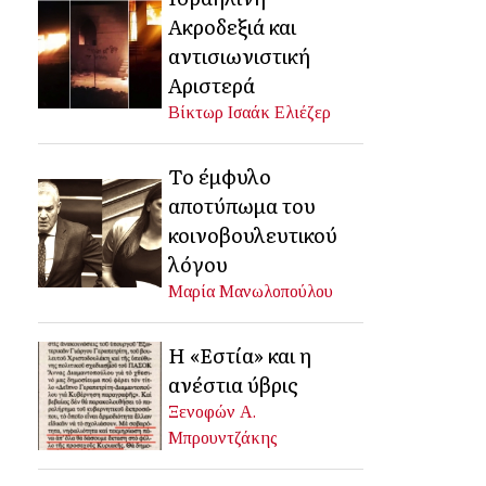
Ακροδεξιά και
αντισιωνιστική
Αριστερά
Βίκτωρ Ισαάκ Ελιέζερ
Το έμφυλο
αποτύπωμα του
κοινοβουλευτικού
λόγου
Μαρία Μανωλοπούλου
Η «Εστία» και η
ανέστια ύβρις
Ξενοφών Α.
Μπρουντζάκης