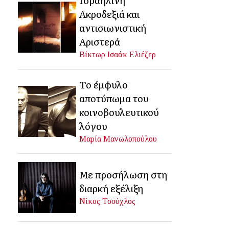
Ακροδεξιά και
αντισιωνιστική
Αριστερά
Βίκτωρ Ισαάκ Ελιέζερ
Το έμφυλο
αποτύπωμα του
κοινοβουλευτικού
λόγου
Μαρία Μανωλοπούλου
Με προσήλωση στη
διαρκή εξέλιξη
Νίκος Τσούχλος