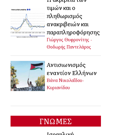
τιμών και ο
πληθωρισμός
ανακριβειών και
παραπληροφόρησης
Γιώργος Θυφρονίτης -
Θοδωρής Παντελάρος
Αντισιωνισμός
εναντίον Ελλήνων
Βάνα Νικολαΐδου-
Κυριανίδου
ΓΝΩΜΕΣ
Ισραηλινή