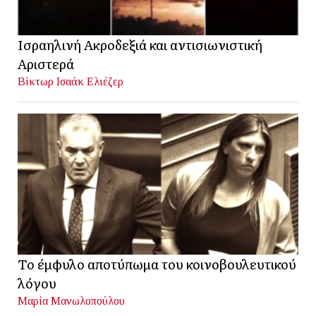
Ισραηλινή Ακροδεξιά και αντισιωνιστική
Αριστερά
Βίκτωρ Ισαάκ Ελιέζερ
Το έμφυλο αποτύπωμα του κοινοβουλευτικού
λόγου
Μαρία Μανωλοπούλου