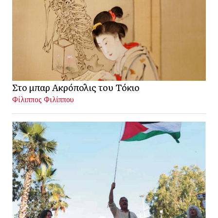
Στο μπαρ Ακρόπολις του Τόκιο
Φίλιππος Φιλίππου