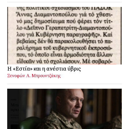
Η «Εστία» και η ανέστια ύβρις
Ξενοφών Α. Μπρουντζάκης