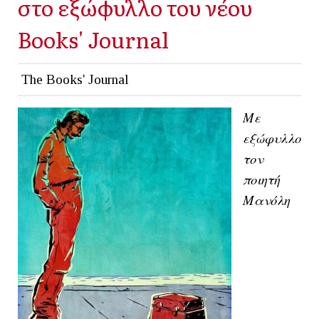
στο εξώφυλλο του νέου
Books' Journal
The Books' Journal
Με
εξώφυλλο
τον
ποιητή
Μανόλη