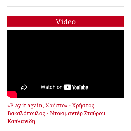
Video
«Play it again, Χρήστο» - Χρήστος
Βακαλόπουλος - Ντοκιμαντέρ Σταύρου
Καπλανίδη