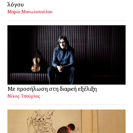
λόγου
Μαρία Μανωλοπούλου
Με προσήλωση στη διαρκή εξέλιξη
Νίκος Τσούχλος