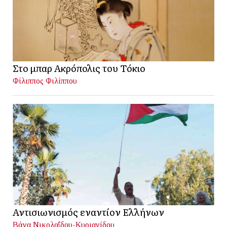
Στο μπαρ Ακρόπολις του Τόκιο
Φίλιππος Φιλίππου
Αντισιωνισμός εναντίον Ελλήνων
Βάνα Νικολαΐδου-Κυριανίδου