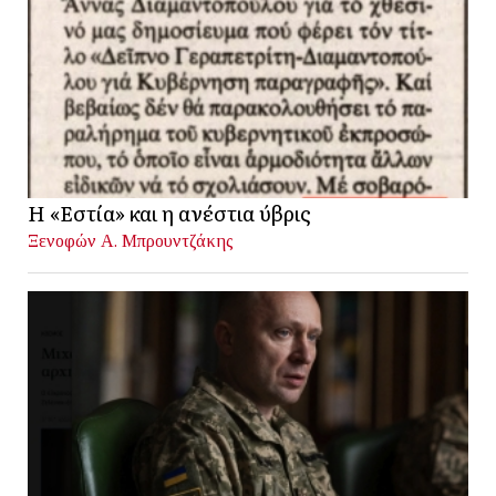
Η «Εστία» και η ανέστια ύβρις
Ξενοφών Α. Μπρουντζάκης