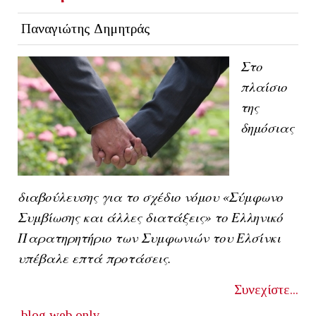
Παναγιώτης Δημητράς
Στo
πλαίσιo
της
δημόσιας
διαβούλευσης για το σχέδιο νόμου «Σύμφωνο
Συμβίωσης και άλλες διατάξεις» το Ελληνικό
Παρατηρητήριο των Συμφωνιών του Ελσίνκι
υπέβαλε επτά προτάσεις.
Συνεχίστε...
blog
web only