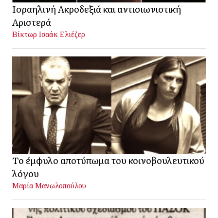
Ισραηλινή Ακροδεξιά και αντισιωνιστική
Αριστερά
Βίκτωρ Ισαάκ Ελιέζερ
Το έμφυλο αποτύπωμα του κοινοβουλευτικού
λόγου
Μαρία Μανωλοπούλου