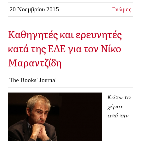
20 Νοεμβρίου 2015
Γνώμες
Καθηγητές και ερευνητές
κατά της ΕΔΕ για τον Νίκο
Μαραντζίδη
The Books' Journal
Κάτω τα
χέρια
από την