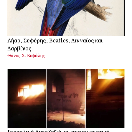
Λήαρ, Σεφέρης, Beatles, Λινναίος και
Δαρβίνος
Θάνος Χ. Καψάλης
Ισραηλινή Ακροδεξιά και αντισιωνιστική