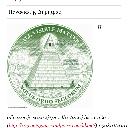
Παναγιώτης Δημητράς
Η
οξυδερκής ερευνήτρια Βασ
ιλική Ιωαννίδου
(
http://xyzcontagion.wordpress.com/about/
)
σχολιάζοντ