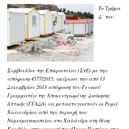
Το
Τμήμα
Δ’ του
Συμβουλίου της Επικρατείας
(ΣτΕ) με την
απόφαση 4577/2015, ακύρωσε την από 13
Δεκεμβρίου 2013 απόφαση του
Γενικού
Γραμματέα της Αποκεντρωμένης Διοίκησης
Αττικής
(ΓΓΑΔΑ) να μεταστεγαστούν οι
Ρομά
Χαλανδρίου
από την περιοχή του
Νομισματοκοπείου στο Χαλάνδρι
στη θέση
Κανδήλι
, στην κορυφή του
Όρους Πατέρα
στα