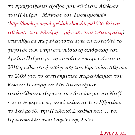
το προηγούμενο άρθρο μου «Θάνου: Αθώωσε
τον Πλεύρη – Μήνυσε τον Τσακυράκη!»
(
http://booksjournal.gr/slideshow/item/1926-θάνου-
αθώωσε-τον-πλεύρη-–-μήνυσε-τον-τσακυράκη
)
υπενθύμισε πως ελάχιστα έχει αναδειχθεί το
γεγονός πως στην επονείδιστη απόφαση του
Αρείου Πάγου με την οποία επικυρωνόταν
το
2010 η αθωωτική απόφαση του Εφετείου Αθηνών
το 2009 για το αντισημιτικό παραλήρημα του
Κώστα Πλεύρη τα δύο Δικαστήρια
ακολούθησαν άκριτα τον δυσώνυμο νεο-Ναζί
και ανέφεραν ως ιερά κείμενα των Εβραίων
το Ταλμούδ, την Παλαιά Διαθήκη και … τα
Πρωτόκολλα των Σοφών της Σιών.
Συνεχίστε...