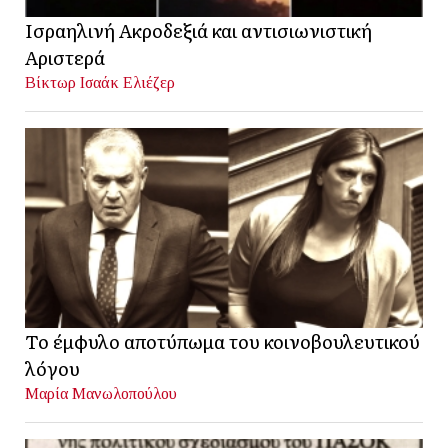
Ισραηλινή Ακροδεξιά και αντισιωνιστική
Αριστερά
Βίκτωρ Ισαάκ Ελιέζερ
Το έμφυλο αποτύπωμα του κοινοβουλευτικού
λόγου
Μαρία Μανωλοπούλου