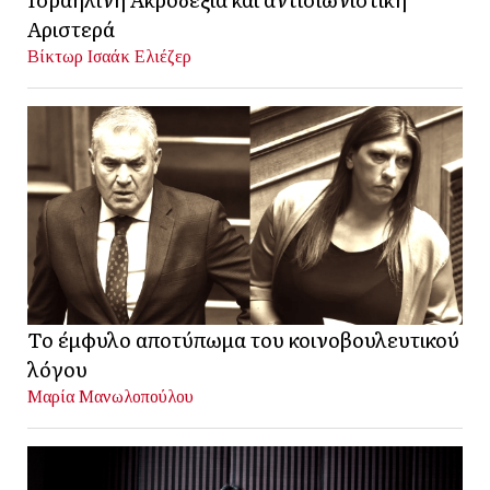
Αριστερά
Βίκτωρ Ισαάκ Ελιέζερ
Το έμφυλο αποτύπωμα του κοινοβουλευτικού
λόγου
Μαρία Μανωλοπούλου