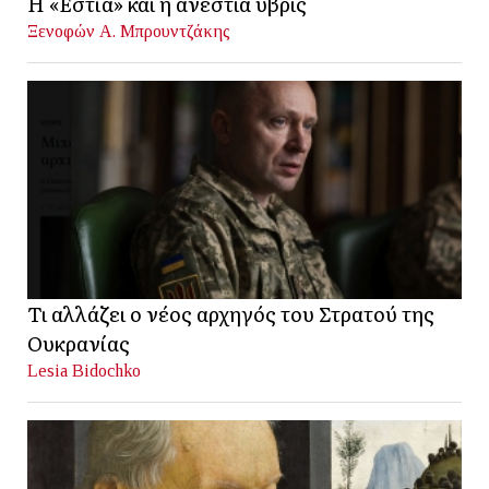
Η «Εστία» και η ανέστια ύβρις
Ξενοφών Α. Μπρουντζάκης
Τι αλλάζει ο νέος αρχηγός του Στρατού της
Ουκρανίας
Lesia Bidochko