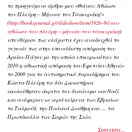
το προηγούμενο άρθρο μου «Θάνου: Αθώωσε
τον Πλεύρη – Μήνυσε τον Τσακυράκη!»
(
http://booksjournal.gr/slideshow/item/1926-θάνου-
αθώωσε-τον-πλεύρη-–-μήνυσε-τον-τσακυράκη
)
υπενθύμισε πως ελάχιστα έχει αναδειχθεί το
γεγονός πως στην επονείδιστη απόφαση του
Αρείου Πάγου με την οποία επικυρωνόταν
το
2010 η αθωωτική απόφαση του Εφετείου Αθηνών
το 2009 για το αντισημιτικό παραλήρημα του
Κώστα Πλεύρη τα δύο Δικαστήρια
ακολούθησαν άκριτα τον δυσώνυμο νεο-Ναζί
και ανέφεραν ως ιερά κείμενα των Εβραίων
το Ταλμούδ, την Παλαιά Διαθήκη και … τα
Πρωτόκολλα των Σοφών της Σιών.
Συνεχίστε...