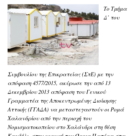
Το
Τμήμα
Δ’ του
Συμβουλίου της Επικρατείας
(ΣτΕ) με την
απόφαση 4577/2015, ακύρωσε την από 13
Δεκεμβρίου 2013 απόφαση του
Γενικού
Γραμματέα της Αποκεντρωμένης Διοίκησης
Αττικής
(ΓΓΑΔΑ) να μεταστεγαστούν οι
Ρομά
Χαλανδρίου
από την περιοχή του
Νομισματοκοπείου στο Χαλάνδρι
στη θέση
Κανδήλι
, στην κορυφή του
Όρους Πατέρα
στα