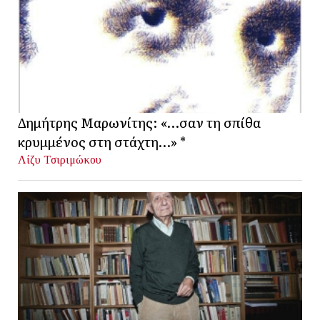
Δημήτρης Μαρωνίτης: «…σαν τη σπίθα
κρυμμένος στη στάχτη…» *
Λίζυ Τσιριμώκου