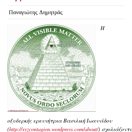
Παναγιώτης Δημητράς
Η
οξυδερκής ερευνήτρια Βασ
ιλική Ιωαννίδου
(
http://xyzcontagion.wordpress.com/about/
)
σχολιάζοντ