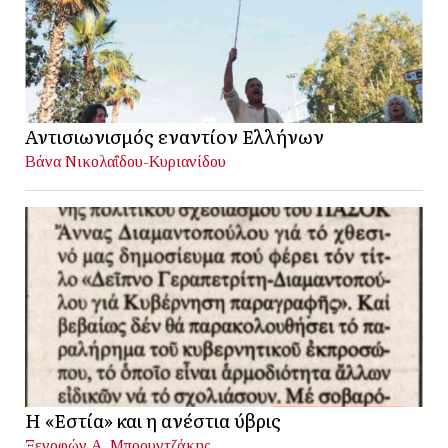
Αντισιωνισμός εναντίον Ελλήνων
Βάνα Νικολαΐδου-Κυριανίδου
Η «Εστία» και η ανέστια ύβρις
Ξενοφών Α. Μπρουντζάκης