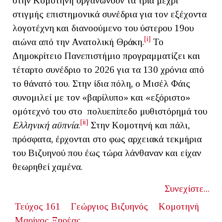
στην Κομοτηνή οργανώνουν τα τρία μέχρι
στιγμής επιστημονικά συνέδρια για τον εξέχοντα
λογοτέχνη και διανοούμενο του ύστερου 19ου
[i]
αιώνα από την Ανατολική Θράκη.
Το
Δημοκρίτειο Πανεπιστήμιο προγραμματίζει και
τέταρτο συνέδριο το 2026 για τα 130 χρόνια από
το θάνατό του. Στην ίδια πόλη, ο Μισέλ Φάις
συνομιλεί με τον «βαρίλυπο» και «εξόριστο»
ομότεχνό του στο πολυεπίπεδο μυθιστόρημά του
[ii]
Ελληνική αϋπνία
.
Στην Κομοτηνή και πάλι,
πρόσφατα, έρχονται στο φως αρχειακά τεκμήρια
του Βιζυηνού που έως τώρα λάνθαναν και είχαν
θεωρηθεί χαμένα.
Συνεχίστε...
Τεύχος 161
Γεώργιος Βιζυηνός
Κομοτηνή
Μαρίνος Ξηρέας