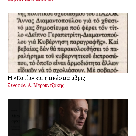
Η «Εστία» και η ανέστια ύβρις
Ξενοφών Α. Μπρουντζάκης