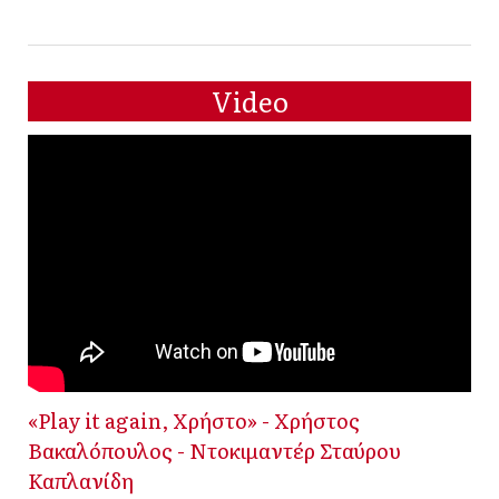
Video
«Play it again, Χρήστο» - Χρήστος
Βακαλόπουλος - Ντοκιμαντέρ Σταύρου
Καπλανίδη