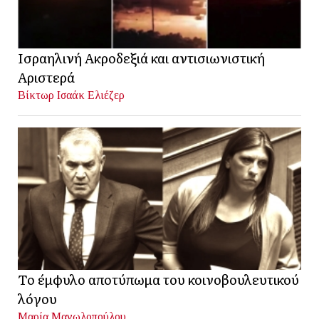
Ισραηλινή Ακροδεξιά και αντισιωνιστική
Αριστερά
Βίκτωρ Ισαάκ Ελιέζερ
Το έμφυλο αποτύπωμα του κοινοβουλευτικού
λόγου
Μαρία Μανωλοπούλου