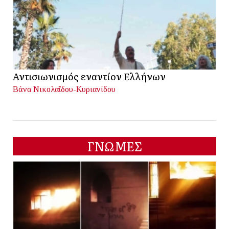
Αντισιωνισμός εναντίον Ελλήνων
Βάνα Νικολαΐδου-Κυριανίδου
ΓΝΩΜΕΣ