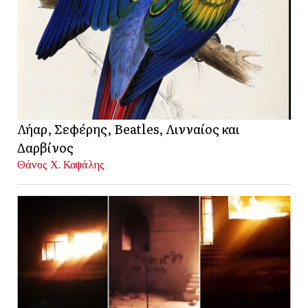
Λήαρ, Σεφέρης, Beatles, Λινναίος και
Δαρβίνος
Θάνος Χ. Καψάλης