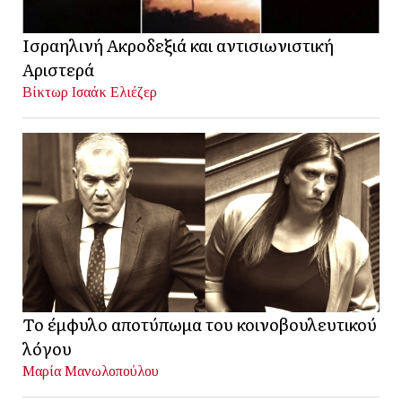
Ισραηλινή Ακροδεξιά και αντισιωνιστική
Αριστερά
Βίκτωρ Ισαάκ Ελιέζερ
Το έμφυλο αποτύπωμα του κοινοβουλευτικού
λόγου
Μαρία Μανωλοπούλου