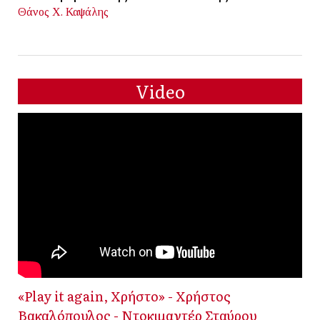
Θάνος Χ. Καψάλης
Video
«Play it again, Χρήστο» - Χρήστος
Βακαλόπουλος - Ντοκιμαντέρ Σταύρου