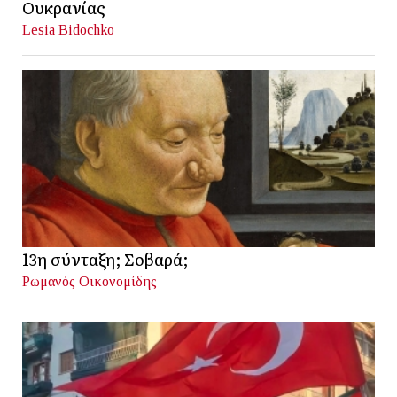
Ουκρανίας
Lesia Bidochko
13η σύνταξη; Σοβαρά;
Ρωμανός Οικονομίδης