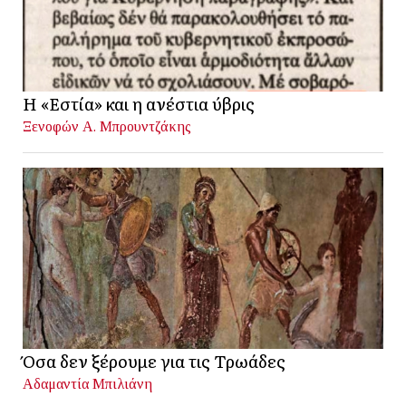
Η «Εστία» και η ανέστια ύβρις
Ξενοφών Α. Μπρουντζάκης
Όσα δεν ξέρουμε για τις Τρωάδες
Αδαμαντία Μπιλιάνη