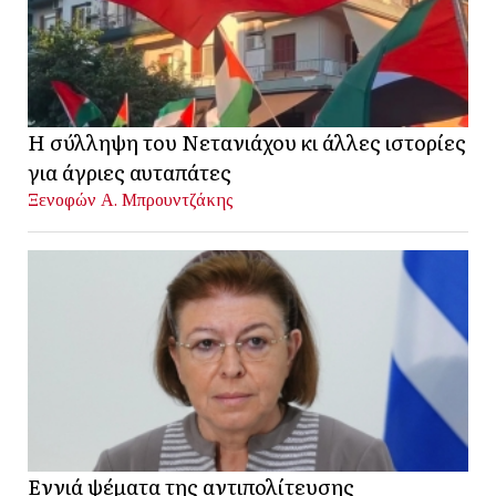
Η σύλληψη του Νετανιάχου κι άλλες ιστορίες
για άγριες αυταπάτες
Ξενοφών Α. Μπρουντζάκης
Εννιά ψέματα της αντιπολίτευσης