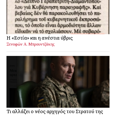
Η «Εστία» και η ανέστια ύβρις
Ξενοφών Α. Μπρουντζάκης
Τι αλλάζει ο νέος αρχηγός του Στρατού της