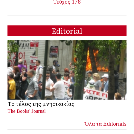
Τεύχος 178
Editorial
Το τέλος της μνησικακίας
The Books' Journal
Όλα τα Editorials